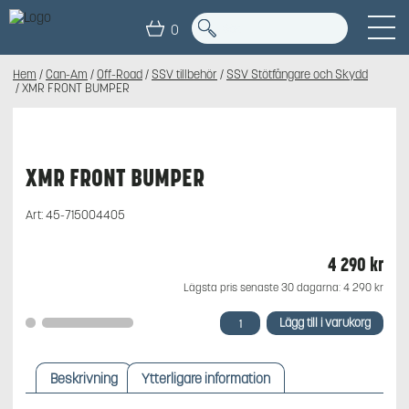
0
Hem
/
Can-Am
/
Off-Road
/
SSV tillbehör
/
SSV Stötfångare och Skydd
/ XMR FRONT BUMPER
XMR FRONT BUMPER
Art:
45-715004405
4 290
kr
Lägsta pris senaste 30 dagarna:
4 290
kr
XMR
Lägg till i varukorg
FRONT
BUMPER
mängd
Beskrivning
Ytterligare information