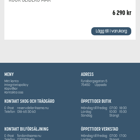
6 290
kr
Lägg till i varukorg
MENY
ADRESS
Mitt konto
Fyrisborgsgatan 5
Integritetspolicy
75450
Uppsala
Köpvillkor
Kontakta oss
KONTAKT SKOG OCH TRÄDGÅRD
ÖPPETTIDER BUTIK
E-Post
reservdelar@sama.nu
Måndag till Fredag
07:00
18:00
Telefon
018-65 30 60
Lördag
10:00
15:00
Söndag
Stängt
KONTAKT BILFÖRSÄLJNING
ÖPPETTIDER VERKSTAD
E-Post
fordon@sama.nu
Måndag till Fredag
07:00
17:00
Telefon
0702836416
Lördag
Stängt