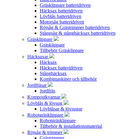
Gräsklippare batteridriven
Häcksax batteridriven
Lövblås batteridriven
Motorsåg batteridriven
Röjsåg & Grästrimmer batteridriven
Stångsåg & stånghäcksax batteridriven
Gräsklippare
Gräsklippare
Tillbehör Gräsklippare
Häcksaxar
Häcksax
Häcksax batteridriven
Stånghäcksax
Kombimaskiner och tillbehör
Jordfräsar
Jordfräs
Kompostkvarnar
Lövblås & lövsug
Lövblåsar & lövsugar
Robotgräsklippare
Robotgräsklippare
Tillbehör & installationsmaterial
Röjsåg & trimmer
Grästrimmer