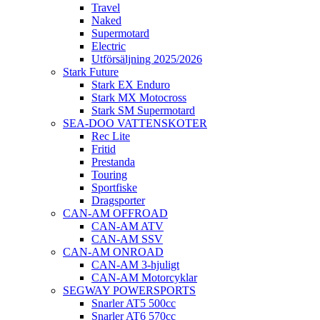
Travel
Naked
Supermotard
Electric
Utförsäljning 2025/2026
Stark Future
Stark EX Enduro
Stark MX Motocross
Stark SM Supermotard
SEA-DOO VATTENSKOTER
Rec Lite
Fritid
Prestanda
Touring
Sportfiske
Dragsporter
CAN-AM OFFROAD
CAN-AM ATV
CAN-AM SSV
CAN-AM ONROAD
CAN-AM 3-hjuligt
CAN-AM Motorcyklar
SEGWAY POWERSPORTS
Snarler AT5 500cc
Snarler AT6 570cc