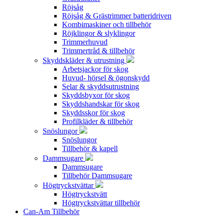
Röjsåg
Röjsåg & Grästrimmer batteridriven
Kombimaskiner och tillbehör
Röjklingor & slyklingor
Trimmerhuvud
Trimmertråd & tillbehör
Skyddskläder & utrustning
Arbetsjackor för skog
Huvud- hörsel & ögonskydd
Selar & skyddsutrustning
Skyddsbyxor för skog
Skyddshandskar för skog
Skyddsskor för skog
Profilkläder & tillbehör
Snöslungor
Snöslungor
Tillbehör & kapell
Dammsugare
Dammsugare
Tillbehör Dammsugare
Högtryckstvättar
Högtryckstvätt
Högtryckstvättar tillbehör
Can-Am Tillbehör