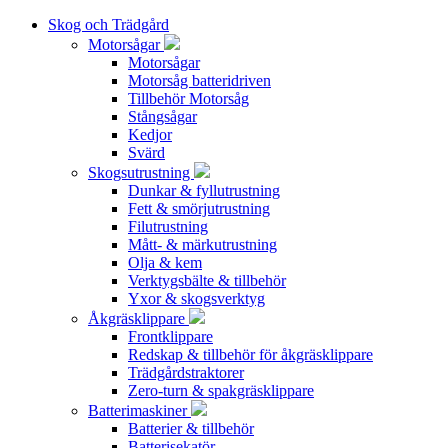
Skog och Trädgård
Motorsågar
Motorsågar
Motorsåg batteridriven
Tillbehör Motorsåg
Stångsågar
Kedjor
Svärd
Skogsutrustning
Dunkar & fyllutrustning
Fett & smörjutrustning
Filutrustning
Mått- & märkutrustning
Olja & kem
Verktygsbälte & tillbehör
Yxor & skogsverktyg
Åkgräsklippare
Frontklippare
Redskap & tillbehör för åkgräsklippare
Trädgårdstraktorer
Zero-turn & spakgräsklippare
Batterimaskiner
Batterier & tillbehör
Batterisekatör