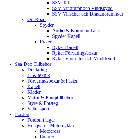
SSV Tak
SSV Vindrutor och Vindskydd
SSV Vinschar och Draganordningar
On-Road
Spyder
Audio & Kommunikation
Spyder Kapell
Ryker
Ryker Kapell
Ryker Förvaringsboxar
Ryker Vindrutor och Vindskydd
Sea-Doo Tillbehör
Dockning
El & teknik
Förvaringsboxar & Fästen
Kapell
Kläder
Motor & Pumptillbehör
Styre & Fotsteg
Vattensport
Fordon
Fordon i lager
Husqvarna Motorcyklar
Motocross
Enduro