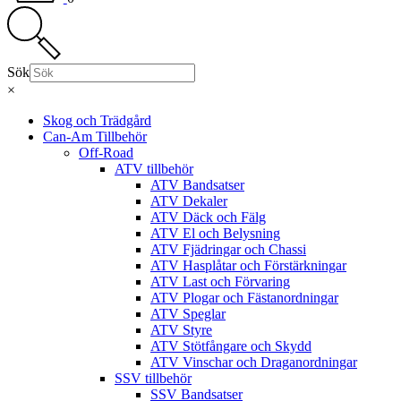
Sök
×
Skog och Trädgård
Can-Am Tillbehör
Off-Road
ATV tillbehör
ATV Bandsatser
ATV Dekaler
ATV Däck och Fälg
ATV El och Belysning
ATV Fjädringar och Chassi
ATV Hasplåtar och Förstärkningar
ATV Last och Förvaring
ATV Plogar och Fästanordningar
ATV Speglar
ATV Styre
ATV Stötfångare och Skydd
ATV Vinschar och Draganordningar
SSV tillbehör
SSV Bandsatser