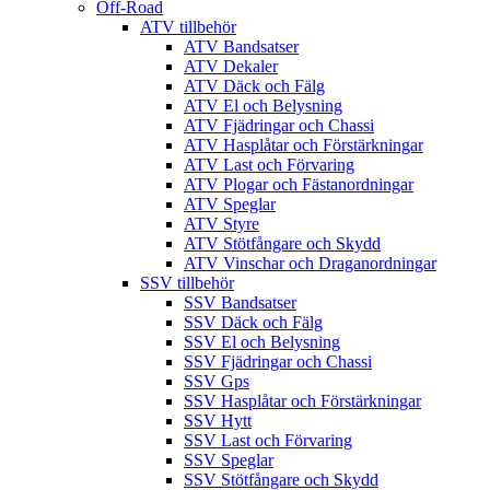
Off-Road
ATV tillbehör
ATV Bandsatser
ATV Dekaler
ATV Däck och Fälg
ATV El och Belysning
ATV Fjädringar och Chassi
ATV Hasplåtar och Förstärkningar
ATV Last och Förvaring
ATV Plogar och Fästanordningar
ATV Speglar
ATV Styre
ATV Stötfångare och Skydd
ATV Vinschar och Draganordningar
SSV tillbehör
SSV Bandsatser
SSV Däck och Fälg
SSV El och Belysning
SSV Fjädringar och Chassi
SSV Gps
SSV Hasplåtar och Förstärkningar
SSV Hytt
SSV Last och Förvaring
SSV Speglar
SSV Stötfångare och Skydd