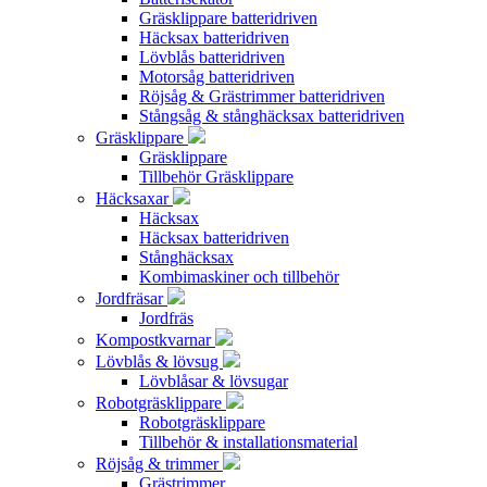
Gräsklippare batteridriven
Häcksax batteridriven
Lövblås batteridriven
Motorsåg batteridriven
Röjsåg & Grästrimmer batteridriven
Stångsåg & stånghäcksax batteridriven
Gräsklippare
Gräsklippare
Tillbehör Gräsklippare
Häcksaxar
Häcksax
Häcksax batteridriven
Stånghäcksax
Kombimaskiner och tillbehör
Jordfräsar
Jordfräs
Kompostkvarnar
Lövblås & lövsug
Lövblåsar & lövsugar
Robotgräsklippare
Robotgräsklippare
Tillbehör & installationsmaterial
Röjsåg & trimmer
Grästrimmer