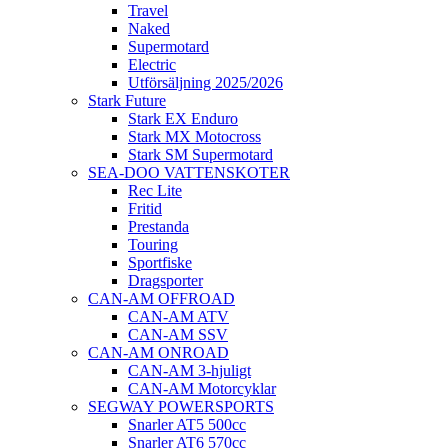
Travel
Naked
Supermotard
Electric
Utförsäljning 2025/2026
Stark Future
Stark EX Enduro
Stark MX Motocross
Stark SM Supermotard
SEA-DOO VATTENSKOTER
Rec Lite
Fritid
Prestanda
Touring
Sportfiske
Dragsporter
CAN-AM OFFROAD
CAN-AM ATV
CAN-AM SSV
CAN-AM ONROAD
CAN-AM 3-hjuligt
CAN-AM Motorcyklar
SEGWAY POWERSPORTS
Snarler AT5 500cc
Snarler AT6 570cc