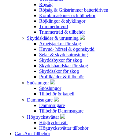
Röjsåg
Röjsåg & Grästrimmer batteridriven
Kombimaskiner och tillbehör
Röjklingor & slyklingor
Trimmerhuvud
Trimmertråd & tillbehör
Skyddskläder & utrustning
Arbetsjackor för skog
Huvud- hörsel & ögonskydd
Selar & skyddsutrustning
Skyddsbyxor för skog
Skyddshandskar för skog
Skyddsskor för skog
Profilkläder & tillbehör
Snöslungor
Snöslungor
Tillbehör & kapell
Dammsugare
Dammsugare
Tillbehör Dammsugare
Högtryckstvättar
Högtryckstvätt
Högtryckstvättar tillbehör
Can-Am Tillbehör