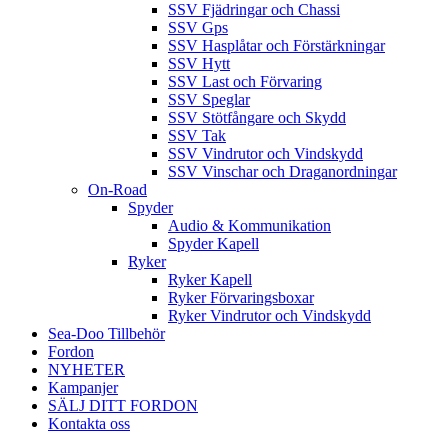
SSV Fjädringar och Chassi
SSV Gps
SSV Hasplåtar och Förstärkningar
SSV Hytt
SSV Last och Förvaring
SSV Speglar
SSV Stötfångare och Skydd
SSV Tak
SSV Vindrutor och Vindskydd
SSV Vinschar och Draganordningar
On-Road
Spyder
Audio & Kommunikation
Spyder Kapell
Ryker
Ryker Kapell
Ryker Förvaringsboxar
Ryker Vindrutor och Vindskydd
Sea-Doo Tillbehör
Fordon
NYHETER
Kampanjer
SÄLJ DITT FORDON
Kontakta oss