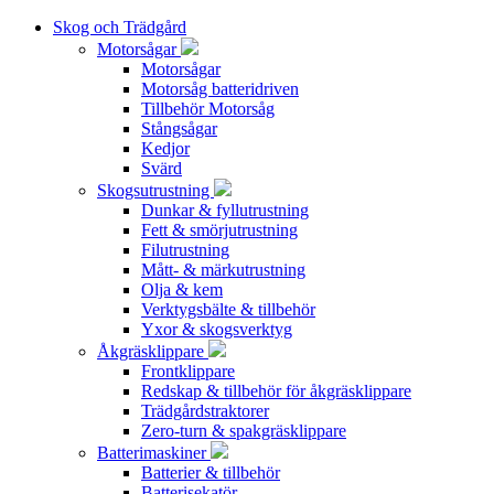
Skog och Trädgård
Motorsågar
Motorsågar
Motorsåg batteridriven
Tillbehör Motorsåg
Stångsågar
Kedjor
Svärd
Skogsutrustning
Dunkar & fyllutrustning
Fett & smörjutrustning
Filutrustning
Mått- & märkutrustning
Olja & kem
Verktygsbälte & tillbehör
Yxor & skogsverktyg
Åkgräsklippare
Frontklippare
Redskap & tillbehör för åkgräsklippare
Trädgårdstraktorer
Zero-turn & spakgräsklippare
Batterimaskiner
Batterier & tillbehör
Batterisekatör