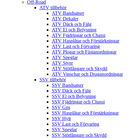
Off-Road
ATV tillbehör
ATV Bandsatser
ATV Dekaler
ATV Däck och Fälg
ATV El och Belysning
ATV Fjädringar och Chassi
ATV Hasplåtar och Förstärkningar
ATV Last och Förvaring
ATV Plogar och Fästanordningar
ATV Speglar
ATV Styre
ATV Stötfångare och Skydd
ATV Vinschar och Draganordningar
SSV tillbehör
SSV Bandsatser
SSV Däck och Fälg
SSV El och Belysning
SSV Fjädringar och Chassi
SSV Gps
SSV Hasplåtar och Förstärkningar
SSV Hytt
SSV Last och Förvaring
SSV Speglar
SSV Stötfångare och Skydd