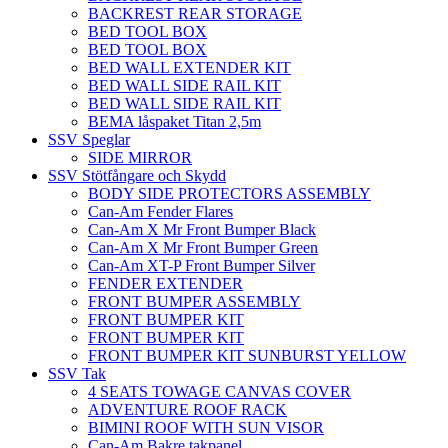
BACKREST REAR STORAGE
BED TOOL BOX
BED TOOL BOX
BED WALL EXTENDER KIT
BED WALL SIDE RAIL KIT
BED WALL SIDE RAIL KIT
BEMA låspaket Titan 2,5m
SSV Speglar
SIDE MIRROR
SSV Stötfångare och Skydd
BODY SIDE PROTECTORS ASSEMBLY
Can-Am Fender Flares
Can-Am X Mr Front Bumper Black
Can-Am X Mr Front Bumper Green
Can-Am XT-P Front Bumper Silver
FENDER EXTENDER
FRONT BUMPER ASSEMBLY
FRONT BUMPER KIT
FRONT BUMPER KIT
FRONT BUMPER KIT SUNBURST YELLOW
SSV Tak
4 SEATS TOWAGE CANVAS COVER
ADVENTURE ROOF RACK
BIMINI ROOF WITH SUN VISOR
Can-Am Bakre takpanel