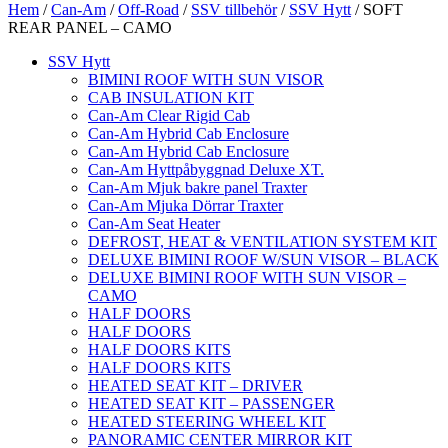
Hem
/
Can-Am
/
Off-Road
/
SSV tillbehör
/
SSV Hytt
/ SOFT
REAR PANEL – CAMO
SSV Hytt
BIMINI ROOF WITH SUN VISOR
CAB INSULATION KIT
Can-Am Clear Rigid Cab
Can-Am Hybrid Cab Enclosure
Can-Am Hybrid Cab Enclosure
Can-Am Hyttpåbyggnad Deluxe XT.
Can-Am Mjuk bakre panel Traxter
Can-Am Mjuka Dörrar Traxter
Can-Am Seat Heater
DEFROST, HEAT & VENTILATION SYSTEM KIT
DELUXE BIMINI ROOF W/SUN VISOR – BLACK
DELUXE BIMINI ROOF WITH SUN VISOR –
CAMO
HALF DOORS
HALF DOORS
HALF DOORS KITS
HALF DOORS KITS
HEATED SEAT KIT – DRIVER
HEATED SEAT KIT – PASSENGER
HEATED STEERING WHEEL KIT
PANORAMIC CENTER MIRROR KIT