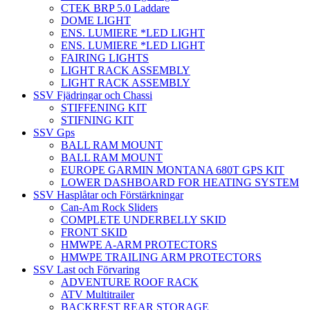
CTEK BRP 5.0 Laddare
DOME LIGHT
ENS. LUMIERE *LED LIGHT
ENS. LUMIERE *LED LIGHT
FAIRING LIGHTS
LIGHT RACK ASSEMBLY
LIGHT RACK ASSEMBLY
SSV Fjädringar och Chassi
STIFFENING KIT
STIFNING KIT
SSV Gps
BALL RAM MOUNT
BALL RAM MOUNT
EUROPE GARMIN MONTANA 680T GPS KIT
LOWER DASHBOARD FOR HEATING SYSTEM
SSV Hasplåtar och Förstärkningar
Can-Am Rock Sliders
COMPLETE UNDERBELLY SKID
FRONT SKID
HMWPE A-ARM PROTECTORS
HMWPE TRAILING ARM PROTECTORS
SSV Last och Förvaring
ADVENTURE ROOF RACK
ATV Multitrailer
BACKREST REAR STORAGE