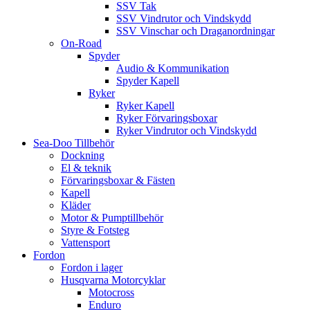
SSV Tak
SSV Vindrutor och Vindskydd
SSV Vinschar och Draganordningar
On-Road
Spyder
Audio & Kommunikation
Spyder Kapell
Ryker
Ryker Kapell
Ryker Förvaringsboxar
Ryker Vindrutor och Vindskydd
Sea-Doo Tillbehör
Dockning
El & teknik
Förvaringsboxar & Fästen
Kapell
Kläder
Motor & Pumptillbehör
Styre & Fotsteg
Vattensport
Fordon
Fordon i lager
Husqvarna Motorcyklar
Motocross
Enduro