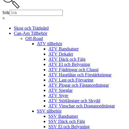
Sök
×
Skog och Trädgård
Can-Am Tillbehör
Off-Road
ATV tillbehör
ATV Bandsatser
ATV Dekaler
ATV Däck och Fälg
ATV El och Belysning
ATV Fjädringar och Chassi
ATV Hasplåtar och Förstärkningar
ATV Last och Förvaring
ATV Plogar och Fästanordningar
ATV Speglar
ATV Styre
ATV Stötfångare och Skydd
ATV Vinschar och Draganordningar
SSV tillbehör
SSV Bandsatser
SSV Däck och Fälg
SSV El och Belysning