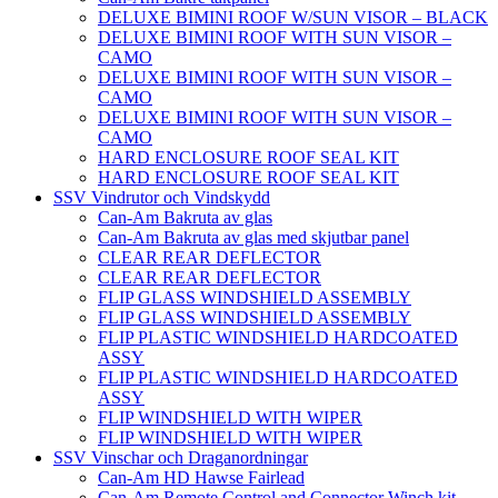
DELUXE BIMINI ROOF W/SUN VISOR – BLACK
DELUXE BIMINI ROOF WITH SUN VISOR –
CAMO
DELUXE BIMINI ROOF WITH SUN VISOR –
CAMO
DELUXE BIMINI ROOF WITH SUN VISOR –
CAMO
HARD ENCLOSURE ROOF SEAL KIT
HARD ENCLOSURE ROOF SEAL KIT
SSV Vindrutor och Vindskydd
Can-Am Bakruta av glas
Can-Am Bakruta av glas med skjutbar panel
CLEAR REAR DEFLECTOR
CLEAR REAR DEFLECTOR
FLIP GLASS WINDSHIELD ASSEMBLY
FLIP GLASS WINDSHIELD ASSEMBLY
FLIP PLASTIC WINDSHIELD HARDCOATED
ASSY
FLIP PLASTIC WINDSHIELD HARDCOATED
ASSY
FLIP WINDSHIELD WITH WIPER
FLIP WINDSHIELD WITH WIPER
SSV Vinschar och Draganordningar
Can-Am HD Hawse Fairlead
Can-Am Remote Control and Connector Winch kit