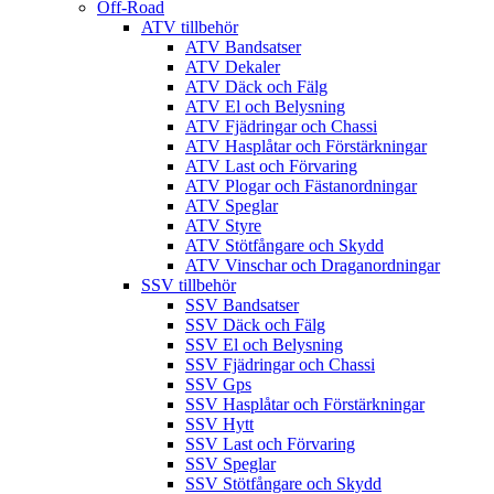
Off-Road
ATV tillbehör
ATV Bandsatser
ATV Dekaler
ATV Däck och Fälg
ATV El och Belysning
ATV Fjädringar och Chassi
ATV Hasplåtar och Förstärkningar
ATV Last och Förvaring
ATV Plogar och Fästanordningar
ATV Speglar
ATV Styre
ATV Stötfångare och Skydd
ATV Vinschar och Draganordningar
SSV tillbehör
SSV Bandsatser
SSV Däck och Fälg
SSV El och Belysning
SSV Fjädringar och Chassi
SSV Gps
SSV Hasplåtar och Förstärkningar
SSV Hytt
SSV Last och Förvaring
SSV Speglar
SSV Stötfångare och Skydd