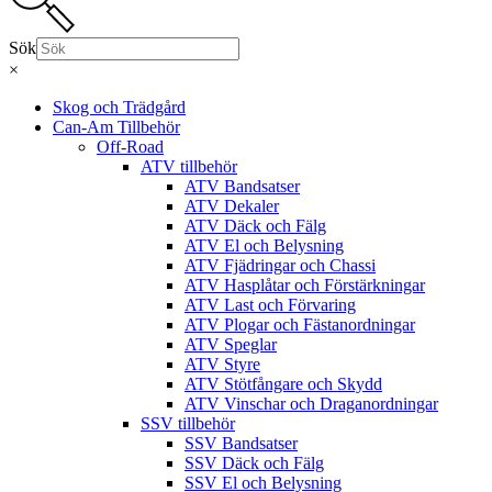
Sök
×
Skog och Trädgård
Can-Am Tillbehör
Off-Road
ATV tillbehör
ATV Bandsatser
ATV Dekaler
ATV Däck och Fälg
ATV El och Belysning
ATV Fjädringar och Chassi
ATV Hasplåtar och Förstärkningar
ATV Last och Förvaring
ATV Plogar och Fästanordningar
ATV Speglar
ATV Styre
ATV Stötfångare och Skydd
ATV Vinschar och Draganordningar
SSV tillbehör
SSV Bandsatser
SSV Däck och Fälg
SSV El och Belysning