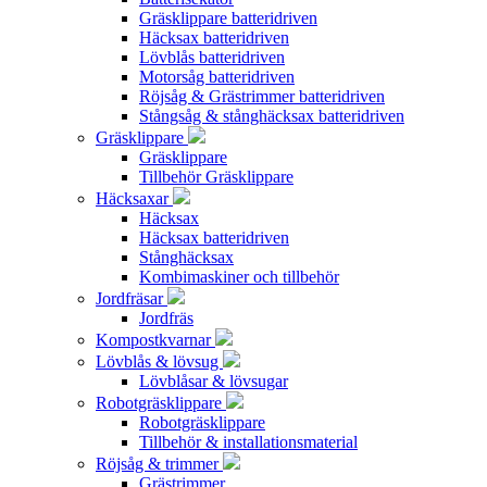
Gräsklippare batteridriven
Häcksax batteridriven
Lövblås batteridriven
Motorsåg batteridriven
Röjsåg & Grästrimmer batteridriven
Stångsåg & stånghäcksax batteridriven
Gräsklippare
Gräsklippare
Tillbehör Gräsklippare
Häcksaxar
Häcksax
Häcksax batteridriven
Stånghäcksax
Kombimaskiner och tillbehör
Jordfräsar
Jordfräs
Kompostkvarnar
Lövblås & lövsug
Lövblåsar & lövsugar
Robotgräsklippare
Robotgräsklippare
Tillbehör & installationsmaterial
Röjsåg & trimmer
Grästrimmer