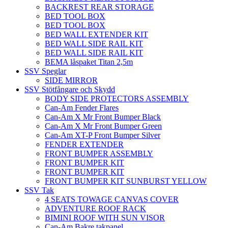
BACKREST REAR STORAGE
BED TOOL BOX
BED TOOL BOX
BED WALL EXTENDER KIT
BED WALL SIDE RAIL KIT
BED WALL SIDE RAIL KIT
BEMA låspaket Titan 2,5m
SSV Speglar
SIDE MIRROR
SSV Stötfångare och Skydd
BODY SIDE PROTECTORS ASSEMBLY
Can-Am Fender Flares
Can-Am X Mr Front Bumper Black
Can-Am X Mr Front Bumper Green
Can-Am XT-P Front Bumper Silver
FENDER EXTENDER
FRONT BUMPER ASSEMBLY
FRONT BUMPER KIT
FRONT BUMPER KIT
FRONT BUMPER KIT SUNBURST YELLOW
SSV Tak
4 SEATS TOWAGE CANVAS COVER
ADVENTURE ROOF RACK
BIMINI ROOF WITH SUN VISOR
Can-Am Bakre takpanel