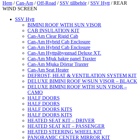
Hem
/
Can-Am
/
Off-Road
/
SSV tillbehör
/
SSV Hytt
/ REAR
WIND SCREEN
SSV Hytt
BIMINI ROOF WITH SUN VISOR
CAB INSULATION KIT
Can-Am Clear Rigid Cab
Can-Am Hybrid Cab Enclosure
Can-Am Hybrid Cab Enclosure
Can-Am Hyttpåbyggnad Deluxe XT.
Can-Am Mjuk bakre panel Traxter
Can-Am Mjuka Dörrar Traxter
Can-Am Seat Heater
DEFROST, HEAT & VENTILATION SYSTEM KIT
DELUXE BIMINI ROOF W/SUN VISOR – BLACK
DELUXE BIMINI ROOF WITH SUN VISOR –
CAMO
HALF DOORS
HALF DOORS
HALF DOORS KITS
HALF DOORS KITS
HEATED SEAT KIT – DRIVER
HEATED SEAT KIT – PASSENGER
HEATED STEERING WHEEL KIT
PANORAMIC CENTER MIRROR KIT