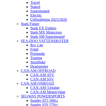
Travel
Naked
Supermotard
Electric
Utförsäljning 2025/2026
Stark Future
Stark EX Enduro
Stark MX Motocross
Stark SM Supermotard
SEA-DOO VATTENSKOTER
Rec Lite
Fritid
Prestanda
Touring
Sportfiske
Dragsporter
CAN-AM OFFROAD
CAN-AM ATV
CAN-AM SSV
CAN-AM ONROAD
CAN-AM 3-hjuligt
CAN-AM Motorcyklar
SEGWAY POWERSPORTS
Snarler AT5 500cc
Snarler AT6 570cc