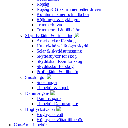
Röjsåg
Röjsåg & Grästrimmer batteridriven
Kombimaskiner och tillbehör
Röjklingor & slyklingor
Trimmerhuvud
Trimmertråd & tillbehör
Skyddskläder & utrustning
Arbetsjackor för skog
Huvud- hörsel & ögonskydd
Selar & skyddsutrustning
Skyddsbyxor för skog
Skyddshandskar för skog
Skyddsskor för skog
Profilkläder & tillbehör
Snöslungor
Snöslungor
Tillbehör & kapell
Dammsugare
Dammsugare
Tillbehör Dammsugare
Högtryckstvättar
Högtryckstvätt
Högtryckstvättar tillbehör
Can-Am Tillbehör