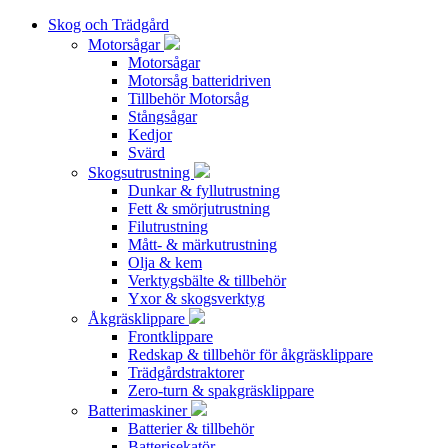
Skog och Trädgård
Motorsågar
Motorsågar
Motorsåg batteridriven
Tillbehör Motorsåg
Stångsågar
Kedjor
Svärd
Skogsutrustning
Dunkar & fyllutrustning
Fett & smörjutrustning
Filutrustning
Mått- & märkutrustning
Olja & kem
Verktygsbälte & tillbehör
Yxor & skogsverktyg
Åkgräsklippare
Frontklippare
Redskap & tillbehör för åkgräsklippare
Trädgårdstraktorer
Zero-turn & spakgräsklippare
Batterimaskiner
Batterier & tillbehör
Batterisekatör