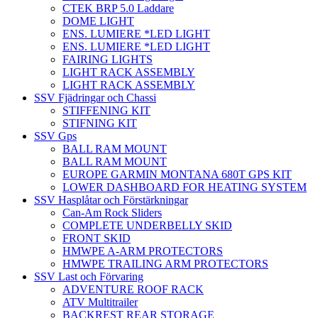
CTEK BRP 5.0 Laddare
DOME LIGHT
ENS. LUMIERE *LED LIGHT
ENS. LUMIERE *LED LIGHT
FAIRING LIGHTS
LIGHT RACK ASSEMBLY
LIGHT RACK ASSEMBLY
SSV Fjädringar och Chassi
STIFFENING KIT
STIFNING KIT
SSV Gps
BALL RAM MOUNT
BALL RAM MOUNT
EUROPE GARMIN MONTANA 680T GPS KIT
LOWER DASHBOARD FOR HEATING SYSTEM
SSV Hasplåtar och Förstärkningar
Can-Am Rock Sliders
COMPLETE UNDERBELLY SKID
FRONT SKID
HMWPE A-ARM PROTECTORS
HMWPE TRAILING ARM PROTECTORS
SSV Last och Förvaring
ADVENTURE ROOF RACK
ATV Multitrailer
BACKREST REAR STORAGE