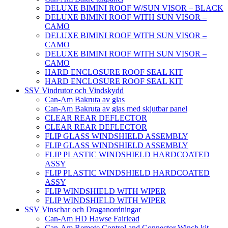
DELUXE BIMINI ROOF W/SUN VISOR – BLACK
DELUXE BIMINI ROOF WITH SUN VISOR –
CAMO
DELUXE BIMINI ROOF WITH SUN VISOR –
CAMO
DELUXE BIMINI ROOF WITH SUN VISOR –
CAMO
HARD ENCLOSURE ROOF SEAL KIT
HARD ENCLOSURE ROOF SEAL KIT
SSV Vindrutor och Vindskydd
Can-Am Bakruta av glas
Can-Am Bakruta av glas med skjutbar panel
CLEAR REAR DEFLECTOR
CLEAR REAR DEFLECTOR
FLIP GLASS WINDSHIELD ASSEMBLY
FLIP GLASS WINDSHIELD ASSEMBLY
FLIP PLASTIC WINDSHIELD HARDCOATED
ASSY
FLIP PLASTIC WINDSHIELD HARDCOATED
ASSY
FLIP WINDSHIELD WITH WIPER
FLIP WINDSHIELD WITH WIPER
SSV Vinschar och Draganordningar
Can-Am HD Hawse Fairlead
Can-Am Remote Control and Connector Winch kit