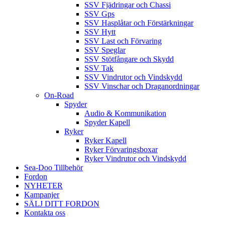
SSV Fjädringar och Chassi
SSV Gps
SSV Hasplåtar och Förstärkningar
SSV Hytt
SSV Last och Förvaring
SSV Speglar
SSV Stötfångare och Skydd
SSV Tak
SSV Vindrutor och Vindskydd
SSV Vinschar och Draganordningar
On-Road
Spyder
Audio & Kommunikation
Spyder Kapell
Ryker
Ryker Kapell
Ryker Förvaringsboxar
Ryker Vindrutor och Vindskydd
Sea-Doo Tillbehör
Fordon
NYHETER
Kampanjer
SÄLJ DITT FORDON
Kontakta oss