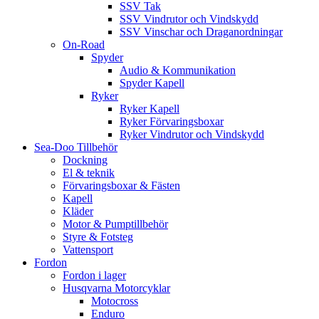
SSV Tak
SSV Vindrutor och Vindskydd
SSV Vinschar och Draganordningar
On-Road
Spyder
Audio & Kommunikation
Spyder Kapell
Ryker
Ryker Kapell
Ryker Förvaringsboxar
Ryker Vindrutor och Vindskydd
Sea-Doo Tillbehör
Dockning
El & teknik
Förvaringsboxar & Fästen
Kapell
Kläder
Motor & Pumptillbehör
Styre & Fotsteg
Vattensport
Fordon
Fordon i lager
Husqvarna Motorcyklar
Motocross
Enduro