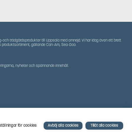
g-och trädgårdsprodukter till Uppsala med omnejd. Vi har idag även ett brett
s produktsortiment, gällande Can-Am, Sea-Doo.
teringarna, nyheter och spännande innehåll.
ställningar för cookies
Avböj alla cookies
Tillåt alla cookies