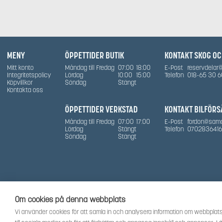
MENY
ÖPPETTIDER BUTIK
KONTAKT SKOG O
Mitt konto
Måndag till Fredag
07:00
18:00
E-Post
reservdelar
Integritetspolicy
Lördag
10:00
15:00
Telefon
018-65 30 6
Köpvillkor
Söndag
Stängt
Kontakta oss
ÖPPETTIDER VERKSTAD
KONTAKT BILFÖRS
Måndag till Fredag
07:00
17:00
E-Post
fordon@sam
Lördag
Stängt
Telefon
0702836416
Söndag
Stängt
Om cookies på denna webbplats
Vi använder cookies för att samla in och analysera information om webbplats