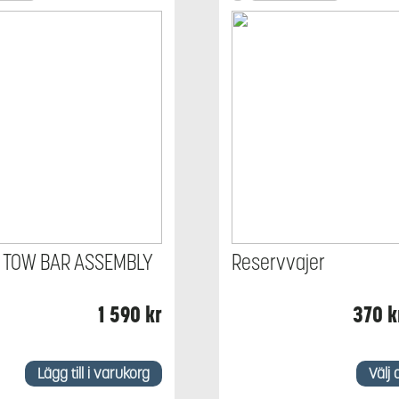
 TOW BAR ASSEMBLY
Reservvajer
1 590
kr
370
k
Den
här
Lägg till i varukorg
Välj 
produkten
har