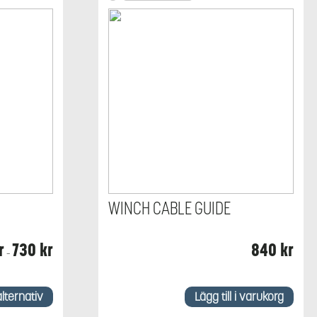
WINCH CABLE GUIDE
Prisintervall:
r
730
kr
840
kr
–
370 kr
till
730 kr
alternativ
Lägg till i varukorg