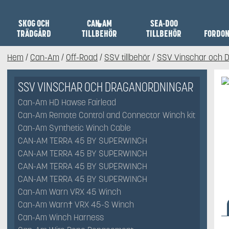
SKOG OCH
CAN-AM
SEA-DOO
TRÄDGÅRD
TILLBEHÖR
TILLBEHÖR
FORDO
Hem
/
Can-Am
/
Off-Road
/
SSV tillbehör
/
SSV Vinschar och 
SSV VINSCHAR OCH DRAGANORDNINGAR
Can-Am HD Hawse Fairlead
Can-Am Remote Control and Connector Winch kit
Can-Am Synthetic Winch Cable
CAN-AM TERRA 45 BY SUPERWINCH
CAN-AM TERRA 45 BY SUPERWINCH
CAN-AM TERRA 45 BY SUPERWINCH
CAN-AM TERRA 45 BY SUPERWINCH
Can-Am Warn VRX 45 Winch
Can-Am Warn† VRX 45-S Winch
Can-Am Winch Harness