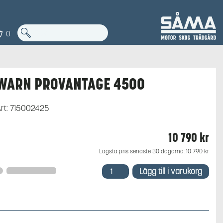
0
WARN PROVANTAGE 4500
rt:
715002425
10 790
kr
Lägsta pris senaste 30 dagarna:
10 790
kr
WARN
Lägg till i varukorg
PROVANTAGE
4500
mängd