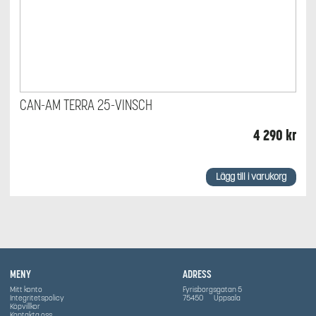
CAN-AM TERRA 25-VINSCH
4 290
kr
Lägg till i varukorg
MENY
ADRESS
Mitt konto
Fyrisborgsgatan 5
Integritetspolicy
75450
Uppsala
Köpvillkor
Kontakta oss