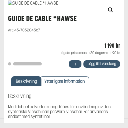
GUIDE DE CABLE *HAWSE
Art:
45-705204567
1 190
kr
Lägsta pris senaste 30 dagarna:
1 190
kr
GUIDE
Lägg till i varukorg
DE
CABLE
*HAWSE
Beskrivning
Ytterligare information
mängd
Beskrivning
Med dubbel pulverlackering. Krävs för användning av den
syntetiska Vinschlinan på Warn-vinschar. Får användas
endast med syntetlinor