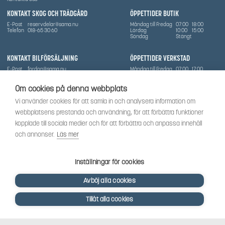
KONTAKT SKOG OCH TRÄDGÅRD
ÖPPETTIDER BUTIK
E-Post
reservdelar@sama.nu
Måndag till Fredag
07:00
18:00
Telefon
018-65 30 60
Lördag
10:00
15:00
Söndag
Stängt
KONTAKT BILFÖRSÄLJNING
ÖPPETTIDER VERKSTAD
E-Post
fordon@sama.nu
Måndag till Fredag
07:00
17:00
Telefon
0702836416
Lördag
Stängt
Söndag
Stängt
Om cookies på denna webbplats
OM SÅMA
Vi använder cookies för att samla in och analysera information om
Vi har sedan 1970-talet levererat skog-och trädgårdsprodukter till Uppsala med omnejd. Vi
webbplatsens prestanda och användning, för att förbättra funktioner
har idag även ett brett utbud av dessa produkter samt BRP:s produktsortiment, gällande
Can-Am, Sea-Doo.
kopplade till sociala medier och för att förbättra och anpassa innehåll
Vi är certifierad serviceverkstad.
och annonser.
Läs mer
SOCIALT
Följ oss för att få de senaste uppdateringarna, nyheter och spännande innehåll.
Inställningar för cookies
Avböj alla cookies
Tillåt alla cookies