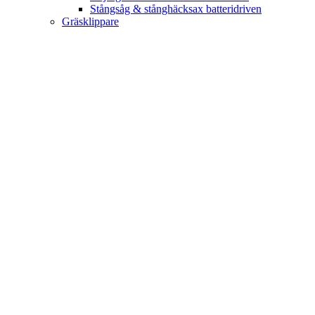
Stångsåg & stånghäcksax batteridriven
Gräsklippare