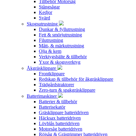
Tillbehör Motorsåg
Stångsågar
Kedjor
Svärd
Skogsutrustning
Dunkar & fyllutrustning
Fett & smörjutrustning
Filutrustning
Mått- & märkutrustning
Olja & kem
Verktygsbälte & tillbehör
Yxor & skogsverktyg
Åkgräsklippare
Frontklippare
Redskap & tillbehör för åkgräsklippare
Trädgårdstraktorer
Zero-turn & spakgräsklippare
Batterimaskiner
Batterier & tillbehör
Batterisekatör
Gräsklippare batteridriven
Häcksax batteridriven
Lövblås batteridriven
Motorsåg batteridriven
Röjsåg & Grästrimmer batteridriven