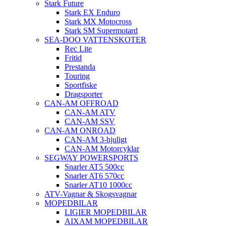
Stark Future
Stark EX Enduro
Stark MX Motocross
Stark SM Supermotard
SEA-DOO VATTENSKOTER
Rec Lite
Fritid
Prestanda
Touring
Sportfiske
Dragsporter
CAN-AM OFFROAD
CAN-AM ATV
CAN-AM SSV
CAN-AM ONROAD
CAN-AM 3-hjuligt
CAN-AM Motorcyklar
SEGWAY POWERSPORTS
Snarler AT5 500cc
Snarler AT6 570cc
Snarler AT10 1000cc
ATV-Vagnar & Skogsvagnar
MOPEDBILAR
LIGIER MOPEDBILAR
AIXAM MOPEDBILAR