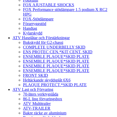
Fotbrunn
FOX AJUSTABLE SHOCKS
FOX Performance stötdämpare 1.5 podium X RC2
HPG
FOX-Stötdämpare
Förarryggstöd
Handtag
Kylarskydd
ATV Hasplåtar och Förstärkningar
Bukskydd för G2-chassi
COMPLETE UNDERBELLY SKID
ENS PROTEC CEN.*KIT CENT. SKID
ENSEMBLE PLAQUE*SKID PLATE
ENSEMBLE PLAQUE*SKID PLATE
ENSEMBLE PLAQUE*SKID PLATE
ENSEMBLE PLAQUE*SKID PLATE
FRONT SKID
Heltäckande skyddsplåt 6X6
PLAQUE PROTECT.*SKID PLATE
ATV Last och Förvaring
70-liters verktygslåda
86-L linq förvaringsbox
ATV Multitrailer
ATV-TRAILER
Bakre räcke av aluminium