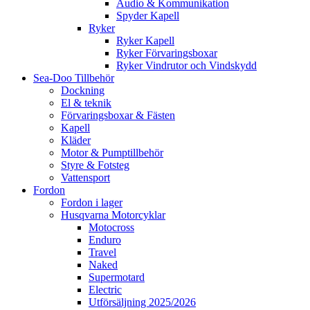
Audio & Kommunikation
Spyder Kapell
Ryker
Ryker Kapell
Ryker Förvaringsboxar
Ryker Vindrutor och Vindskydd
Sea-Doo Tillbehör
Dockning
El & teknik
Förvaringsboxar & Fästen
Kapell
Kläder
Motor & Pumptillbehör
Styre & Fotsteg
Vattensport
Fordon
Fordon i lager
Husqvarna Motorcyklar
Motocross
Enduro
Travel
Naked
Supermotard
Electric
Utförsäljning 2025/2026