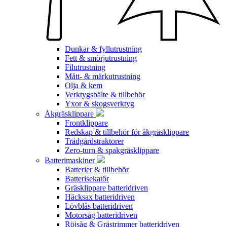
Dunkar & fyllutrustning
Fett & smörjutrustning
Filutrustning
Mått- & märkutrustning
Olja & kem
Verktygsbälte & tillbehör
Yxor & skogsverktyg
Åkgräsklippare
Frontklippare
Redskap & tillbehör för åkgräsklippare
Trädgårdstraktorer
Zero-turn & spakgräsklippare
Batterimaskiner
Batterier & tillbehör
Batterisekatör
Gräsklippare batteridriven
Häcksax batteridriven
Lövblås batteridriven
Motorsåg batteridriven
Röjsåg & Grästrimmer batteridriven