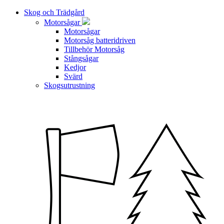
Skog och Trädgård
Motorsågar
Motorsågar
Motorsåg batteridriven
Tillbehör Motorsåg
Stångsågar
Kedjor
Svärd
Skogsutrustning