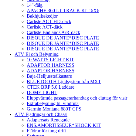
14″-fälg
APACHE 360 LT TRACK KIT 6X6
Bakhjulsskedjor
Carlisle ACT HD-däck
Carlisle ACT-däck
Carlisle Badlands A/R-däck
DISQUE DE JANTE*DISC PLATE
DISQUE DE JANTE*DISC PLATE
DISQUE DE JANTE*DISC PLATE
ATV El och Belysning
10 WATTS LIGHT KIT
ADAPTOR HARNESS
ADAPTOR HARNESS
Baja-Helljusstrålkastare
BLUETOOTH Ljudsystem från MXT
CTEK BRP 5.0 Laddare
DOME LIGHT
Eluppvärmda passagerarhandtag och eluttag för visir
Extrabelysning till vindruta
Garmin Montana 680T GPS
ATV Fjädringar och Chassi
Adaptersats Renegade
ENS.AMORTISSEUR*SHOCK KIT
Fjädrar för tung drift