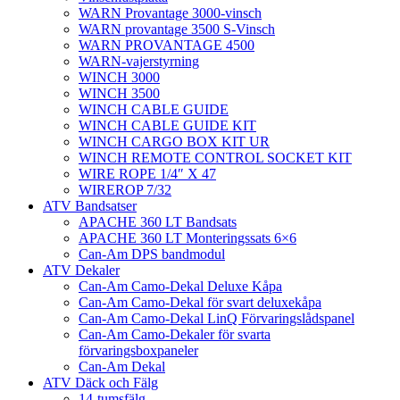
WARN Provantage 3000-vinsch
WARN provantage 3500 S-Vinsch
WARN PROVANTAGE 4500
WARN-vajerstyrning
WINCH 3000
WINCH 3500
WINCH CABLE GUIDE
WINCH CABLE GUIDE KIT
WINCH CARGO BOX KIT UR
WINCH REMOTE CONTROL SOCKET KIT
WIRE ROPE 1/4″ X 47
WIREROP 7/32
ATV Bandsatser
APACHE 360 LT Bandsats
APACHE 360 LT Monteringssats 6×6
Can-Am DPS bandmodul
ATV Dekaler
Can-Am Camo-Dekal Deluxe Kåpa
Can-Am Camo-Dekal för svart deluxekåpa
Can-Am Camo-Dekal LinQ Förvaringslådspanel
Can-Am Camo-Dekaler för svarta
förvaringsboxpaneler
Can-Am Dekal
ATV Däck och Fälg
14-tumsfälg