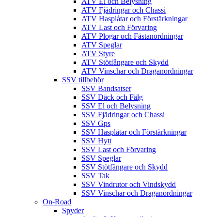
ATV El och Belysning
ATV Fjädringar och Chassi
ATV Hasplåtar och Förstärkningar
ATV Last och Förvaring
ATV Plogar och Fästanordningar
ATV Speglar
ATV Styre
ATV Stötfångare och Skydd
ATV Vinschar och Draganordningar
SSV tillbehör
SSV Bandsatser
SSV Däck och Fälg
SSV El och Belysning
SSV Fjädringar och Chassi
SSV Gps
SSV Hasplåtar och Förstärkningar
SSV Hytt
SSV Last och Förvaring
SSV Speglar
SSV Stötfångare och Skydd
SSV Tak
SSV Vindrutor och Vindskydd
SSV Vinschar och Draganordningar
On-Road
Spyder