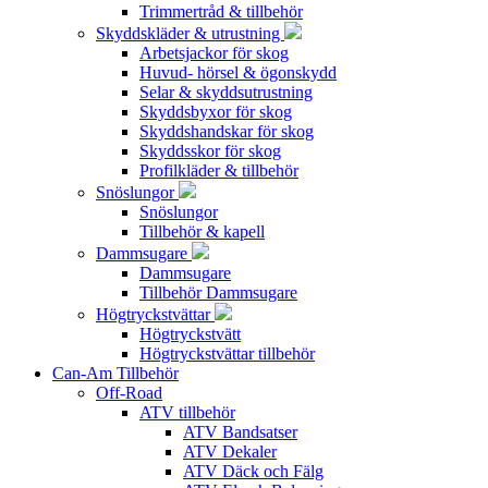
Trimmertråd & tillbehör
Skyddskläder & utrustning
Arbetsjackor för skog
Huvud- hörsel & ögonskydd
Selar & skyddsutrustning
Skyddsbyxor för skog
Skyddshandskar för skog
Skyddsskor för skog
Profilkläder & tillbehör
Snöslungor
Snöslungor
Tillbehör & kapell
Dammsugare
Dammsugare
Tillbehör Dammsugare
Högtryckstvättar
Högtryckstvätt
Högtryckstvättar tillbehör
Can-Am Tillbehör
Off-Road
ATV tillbehör
ATV Bandsatser
ATV Dekaler
ATV Däck och Fälg