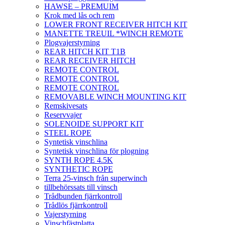
HAWSE – PREMUIM
Krok med lås och rem
LOWER FRONT RECEIVER HITCH KIT
MANETTE TREUIL *WINCH REMOTE
Plogvajerstyrning
REAR HITCH KIT T1B
REAR RECEIVER HITCH
REMOTE CONTROL
REMOTE CONTROL
REMOTE CONTROL
REMOVABLE WINCH MOUNTING KIT
Remskivesats
Reservvajer
SOLENOIDE SUPPORT KIT
STEEL ROPE
Syntetisk vinschlina
Syntetisk vinschlina för plogning
SYNTH ROPE 4.5K
SYNTHETIC ROPE
Terra 25-vinsch från superwinch
tillbehörssats till vinsch
Trådbunden fjärrkontroll
Trådlös fjärrkontroll
Vajerstyrning
Vinschfästplatta