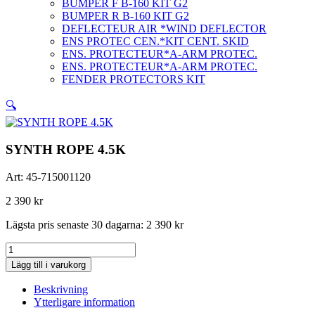
BUMPER F B-160 KIT G2
BUMPER R B-160 KIT G2
DEFLECTEUR AIR *WIND DEFLECTOR
ENS PROTEC CEN.*KIT CENT. SKID
ENS. PROTECTEUR*A-ARM PROTEC.
ENS. PROTECTEUR*A-ARM PROTEC.
FENDER PROTECTORS KIT
🔍
SYNTH ROPE 4.5K
Art:
45-715001120
2 390
kr
Lägsta pris senaste 30 dagarna:
2 390
kr
SYNTH
ROPE
Lägg till i varukorg
4.5K
mängd
Beskrivning
Ytterligare information