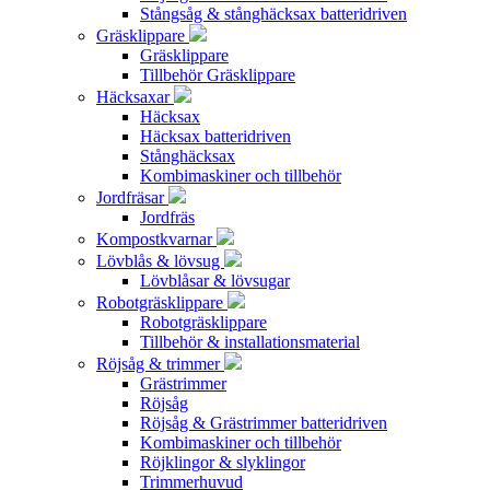
Stångsåg & stånghäcksax batteridriven
Gräsklippare
Gräsklippare
Tillbehör Gräsklippare
Häcksaxar
Häcksax
Häcksax batteridriven
Stånghäcksax
Kombimaskiner och tillbehör
Jordfräsar
Jordfräs
Kompostkvarnar
Lövblås & lövsug
Lövblåsar & lövsugar
Robotgräsklippare
Robotgräsklippare
Tillbehör & installationsmaterial
Röjsåg & trimmer
Grästrimmer
Röjsåg
Röjsåg & Grästrimmer batteridriven
Kombimaskiner och tillbehör
Röjklingor & slyklingor
Trimmerhuvud