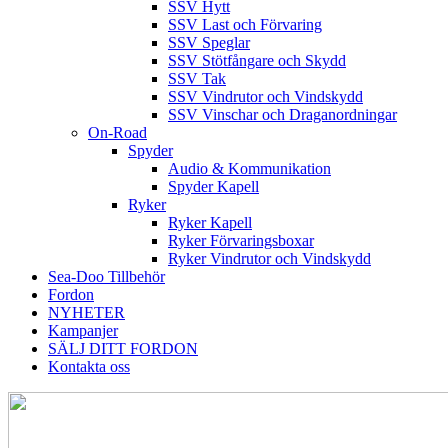
SSV Hytt
SSV Last och Förvaring
SSV Speglar
SSV Stötfångare och Skydd
SSV Tak
SSV Vindrutor och Vindskydd
SSV Vinschar och Draganordningar
On-Road
Spyder
Audio & Kommunikation
Spyder Kapell
Ryker
Ryker Kapell
Ryker Förvaringsboxar
Ryker Vindrutor och Vindskydd
Sea-Doo Tillbehör
Fordon
NYHETER
Kampanjer
SÄLJ DITT FORDON
Kontakta oss