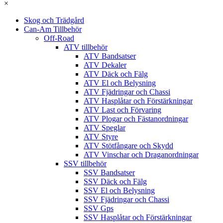
×
Skog och Trädgård
Can-Am Tillbehör
Off-Road
ATV tillbehör
ATV Bandsatser
ATV Dekaler
ATV Däck och Fälg
ATV El och Belysning
ATV Fjädringar och Chassi
ATV Hasplåtar och Förstärkningar
ATV Last och Förvaring
ATV Plogar och Fästanordningar
ATV Speglar
ATV Styre
ATV Stötfångare och Skydd
ATV Vinschar och Draganordningar
SSV tillbehör
SSV Bandsatser
SSV Däck och Fälg
SSV El och Belysning
SSV Fjädringar och Chassi
SSV Gps
SSV Hasplåtar och Förstärkningar