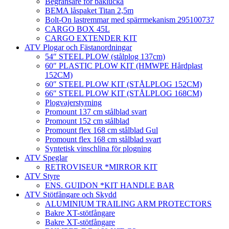
Begränsare för baklucka
BEMA låspaket Titan 2,5m
Bolt-On lastremmar med spärrmekanism 295100737
CARGO BOX 45L
CARGO EXTENDER KIT
ATV Plogar och Fästanordningar
54″ STEEL PLOW (stålplog 137cm)
60″ PLASTIC PLOW KIT (HMWPE Hårdplast
152CM)
60″ STEEL PLOW KIT (STÅLPLOG 152CM)
66″ STEEL PLOW KIT (STÅLPLOG 168CM)
Plogvajerstyrning
Promount 137 cm stålblad svart
Promount 152 cm stålblad
Promount flex 168 cm stålblad Gul
Promount flex 168 cm stålblad svart
Syntetisk vinschlina för plogning
ATV Speglar
RETROVISEUR *MIRROR KIT
ATV Styre
ENS. GUIDON *KIT HANDLE BAR
ATV Stötfångare och Skydd
ALUMINIUM TRAILING ARM PROTECTORS
Bakre XT-stötfångare
Bakre XT-stötfångare