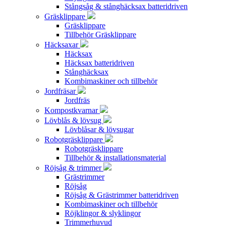
Stångsåg & stånghäcksax batteridriven
Gräsklippare
Gräsklippare
Tillbehör Gräsklippare
Häcksaxar
Häcksax
Häcksax batteridriven
Stånghäcksax
Kombimaskiner och tillbehör
Jordfräsar
Jordfräs
Kompostkvarnar
Lövblås & lövsug
Lövblåsar & lövsugar
Robotgräsklippare
Robotgräsklippare
Tillbehör & installationsmaterial
Röjsåg & trimmer
Grästrimmer
Röjsåg
Röjsåg & Grästrimmer batteridriven
Kombimaskiner och tillbehör
Röjklingor & slyklingor
Trimmerhuvud