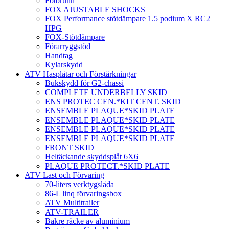
Fotbrunn
FOX AJUSTABLE SHOCKS
FOX Performance stötdämpare 1.5 podium X RC2
HPG
FOX-Stötdämpare
Förarryggstöd
Handtag
Kylarskydd
ATV Hasplåtar och Förstärkningar
Bukskydd för G2-chassi
COMPLETE UNDERBELLY SKID
ENS PROTEC CEN.*KIT CENT. SKID
ENSEMBLE PLAQUE*SKID PLATE
ENSEMBLE PLAQUE*SKID PLATE
ENSEMBLE PLAQUE*SKID PLATE
ENSEMBLE PLAQUE*SKID PLATE
FRONT SKID
Heltäckande skyddsplåt 6X6
PLAQUE PROTECT.*SKID PLATE
ATV Last och Förvaring
70-liters verktygslåda
86-L linq förvaringsbox
ATV Multitrailer
ATV-TRAILER
Bakre räcke av aluminium