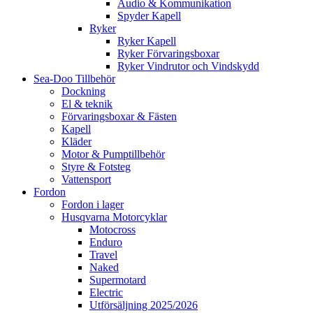
Audio & Kommunikation
Spyder Kapell
Ryker
Ryker Kapell
Ryker Förvaringsboxar
Ryker Vindrutor och Vindskydd
Sea-Doo Tillbehör
Dockning
El & teknik
Förvaringsboxar & Fästen
Kapell
Kläder
Motor & Pumptillbehör
Styre & Fotsteg
Vattensport
Fordon
Fordon i lager
Husqvarna Motorcyklar
Motocross
Enduro
Travel
Naked
Supermotard
Electric
Utförsäljning 2025/2026