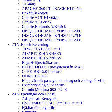
14″-fälg
APACHE 360 LT TRACK KIT 6X6
Bakhjulsskedjor
Carlisle ACT HD-däck
Carlisle ACT-däck
Carlisle Badlands A/R-däck
DISQUE DE JANTE*DISC PLATE
DISQUE DE JANTE*DISC PLATE
DISQUE DE JANTE*DISC PLATE
ATV El och Belysning
10 WATTS LIGHT KIT
ADAPTOR HARNESS
ADAPTOR HARNESS
Baja-Helljusstrålkastare
BLUETOOTH Ljudsystem från MXT
CTEK BRP 5.0 Laddare
DOME LIGHT
Eluppvärmda passagerarhandtag och eluttag för visir
Extrabelysning till vindruta
Garmin Montana 680T GPS
ATV Fjädringar och Chassi
Adaptersats Renegade
ENS.AMORTISSEUR*SHOCK KIT
Fjädrar för tung drift