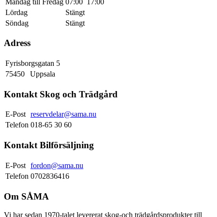
Måndag till Fredag
07:00
17:00
Lördag
Stängt
Söndag
Stängt
Adress
Fyrisborgsgatan 5
75450
Uppsala
Kontakt Skog och Trädgård
E-Post
reservdelar@sama.nu
Telefon
018-65 30 60
Kontakt Bilförsäljning
E-Post
fordon@sama.nu
Telefon
0702836416
Om SÅMA
Vi har sedan 1970-talet levererat skog-och trädgårdsprodukter till