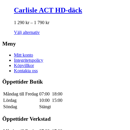
Carlisle ACT HD-däck
Prisintervall:
1 290
kr
–
1 790
kr
1
Den
Välj alternativ
290 kr
här
till
produkten
Meny
1
har
790 kr
flera
Mitt konto
varianter.
Integritetspolicy
De
Köpvillkor
olika
Kontakta oss
alternativen
kan
Öppettider Butik
väljas
på
Måndag till Fredag
07:00
18:00
produktsidan
Lördag
10:00
15:00
Söndag
Stängt
Öppettider Verkstad