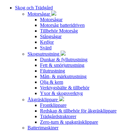
Skog och Trädgård
Motorsågar
Motorsågar
Motorsåg batteridriven
Tillbehör Motorsåg
Stångsågar
Kedjor
Svärd
Skogsutrustning
Dunkar & fyllutrustning
Fett & smörjutrustning
Filutrustning
Mått- & märkutrustning
Olja & kem
Verktygsbälte & tillbehör
Yxor & skogsverktyg
Åkgräsklippare
Frontklippare
Redskap & tillbehör för åkgräsklippare
Trädgårdstraktorer
Zero-turn & spakgräsklippare
Batterimaskiner