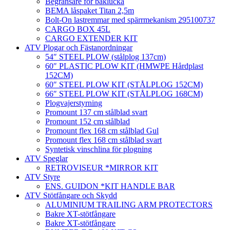
Begränsare för baklucka
BEMA låspaket Titan 2,5m
Bolt-On lastremmar med spärrmekanism 295100737
CARGO BOX 45L
CARGO EXTENDER KIT
ATV Plogar och Fästanordningar
54″ STEEL PLOW (stålplog 137cm)
60″ PLASTIC PLOW KIT (HMWPE Hårdplast
152CM)
60″ STEEL PLOW KIT (STÅLPLOG 152CM)
66″ STEEL PLOW KIT (STÅLPLOG 168CM)
Plogvajerstyrning
Promount 137 cm stålblad svart
Promount 152 cm stålblad
Promount flex 168 cm stålblad Gul
Promount flex 168 cm stålblad svart
Syntetisk vinschlina för plogning
ATV Speglar
RETROVISEUR *MIRROR KIT
ATV Styre
ENS. GUIDON *KIT HANDLE BAR
ATV Stötfångare och Skydd
ALUMINIUM TRAILING ARM PROTECTORS
Bakre XT-stötfångare
Bakre XT-stötfångare