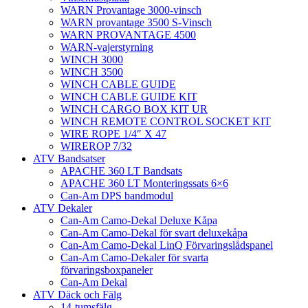
WARN Provantage 3000-vinsch
WARN provantage 3500 S-Vinsch
WARN PROVANTAGE 4500
WARN-vajerstyrning
WINCH 3000
WINCH 3500
WINCH CABLE GUIDE
WINCH CABLE GUIDE KIT
WINCH CARGO BOX KIT UR
WINCH REMOTE CONTROL SOCKET KIT
WIRE ROPE 1/4″ X 47
WIREROP 7/32
ATV Bandsatser
APACHE 360 LT Bandsats
APACHE 360 LT Monteringssats 6×6
Can-Am DPS bandmodul
ATV Dekaler
Can-Am Camo-Dekal Deluxe Kåpa
Can-Am Camo-Dekal för svart deluxekåpa
Can-Am Camo-Dekal LinQ Förvaringslådspanel
Can-Am Camo-Dekaler för svarta
förvaringsboxpaneler
Can-Am Dekal
ATV Däck och Fälg
14-tumsfälg