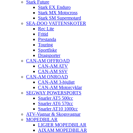
Stark Future
Stark EX Enduro
Stark MX Motocross
Stark SM Supermotard
SEA-DOO VATTENSKOTER
Rec Lite
Fritid
Prestanda
Touring
Sportfiske
Dragsporter
CAN-AM OFFROAD
CAN-AM ATV
CAN-AM SSV
CAN-AM ONROAD
CAN-AM 3-hjuligt
CAN-AM Motorcyklar
SEGWAY POWERSPORTS
Snarler AT5 500cc
Snarler AT6 570cc
Snarler AT10 1000cc
ATV-Vagnar & Skogsvagnar
MOPEDBILAR
LIGIER MOPEDBILAR
AIXAM MOPEDBILAR