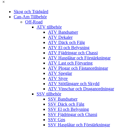
×
Skog och Trädgård
Can-Am Tillbehör
Off-Road
ATV tillbehör
ATV Bandsatser
ATV Dekaler
ATV Däck och Fälg
ATV El och Belysning
ATV Fjädringar och Chassi
ATV Hasplåtar och Förstärkningar
ATV Last och Förvaring
ATV Plogar och Fästanordningar
ATV Speglar
ATV Styre
ATV Stötfångare och Skydd
ATV Vinschar och Draganordningar
SSV tillbehör
SSV Bandsatser
SSV Däck och Fälg
SSV El och Belysning
SSV Fjädringar och Chassi
SSV Gps
SSV Hasplåtar och Förstärkningar