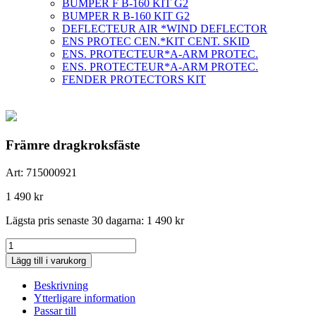
BUMPER F B-160 KIT G2
BUMPER R B-160 KIT G2
DEFLECTEUR AIR *WIND DEFLECTOR
ENS PROTEC CEN.*KIT CENT. SKID
ENS. PROTECTEUR*A-ARM PROTEC.
ENS. PROTECTEUR*A-ARM PROTEC.
FENDER PROTECTORS KIT
Främre dragkroksfäste
Art:
715000921
1 490
kr
Lägsta pris senaste 30 dagarna:
1 490
kr
Främre
dragkroksfäste
Lägg till i varukorg
mängd
Beskrivning
Ytterligare information
Passar till