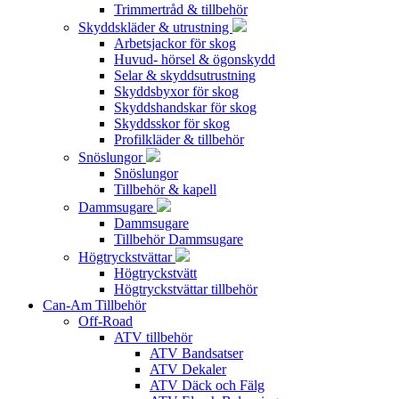
Trimmertråd & tillbehör
Skyddskläder & utrustning
Arbetsjackor för skog
Huvud- hörsel & ögonskydd
Selar & skyddsutrustning
Skyddsbyxor för skog
Skyddshandskar för skog
Skyddsskor för skog
Profilkläder & tillbehör
Snöslungor
Snöslungor
Tillbehör & kapell
Dammsugare
Dammsugare
Tillbehör Dammsugare
Högtryckstvättar
Högtryckstvätt
Högtryckstvättar tillbehör
Can-Am Tillbehör
Off-Road
ATV tillbehör
ATV Bandsatser
ATV Dekaler
ATV Däck och Fälg