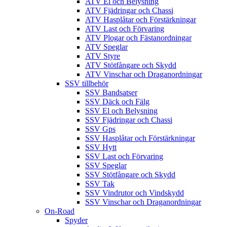
ATV El och Belysning
ATV Fjädringar och Chassi
ATV Hasplåtar och Förstärkningar
ATV Last och Förvaring
ATV Plogar och Fästanordningar
ATV Speglar
ATV Styre
ATV Stötfångare och Skydd
ATV Vinschar och Draganordningar
SSV tillbehör
SSV Bandsatser
SSV Däck och Fälg
SSV El och Belysning
SSV Fjädringar och Chassi
SSV Gps
SSV Hasplåtar och Förstärkningar
SSV Hytt
SSV Last och Förvaring
SSV Speglar
SSV Stötfångare och Skydd
SSV Tak
SSV Vindrutor och Vindskydd
SSV Vinschar och Draganordningar
On-Road
Spyder