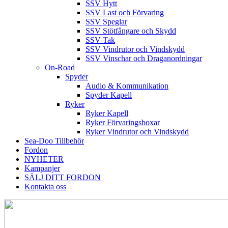
SSV Hytt
SSV Last och Förvaring
SSV Speglar
SSV Stötfångare och Skydd
SSV Tak
SSV Vindrutor och Vindskydd
SSV Vinschar och Draganordningar
On-Road
Spyder
Audio & Kommunikation
Spyder Kapell
Ryker
Ryker Kapell
Ryker Förvaringsboxar
Ryker Vindrutor och Vindskydd
Sea-Doo Tillbehör
Fordon
NYHETER
Kampanjer
SÄLJ DITT FORDON
Kontakta oss