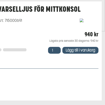
VARSELLJUS FÖR MITTKONSOL
rt:
715000691
940
kr
Lägsta pris senaste 30 dagarna:
940
kr
Varselljus
Lägg till i varukorg
för
mittkonsol
mängd