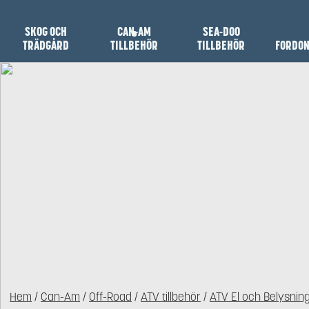
SKOG OCH
CAN-AM
SEA-DOO
TRÄDGÅRD
TILLBEHÖR
TILLBEHÖR
FORDO
Hem
/
Can-Am
/
Off-Road
/
ATV tillbehör
/
ATV El och Belysnin