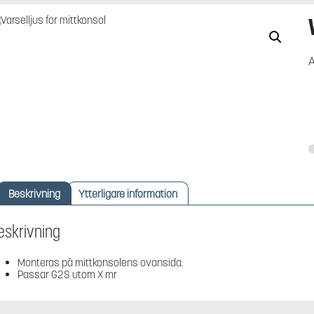
A
Beskrivning
Ytterligare information
eskrivning
Monteras på mittkonsolens ovansida.
Passar G2S utom X mr