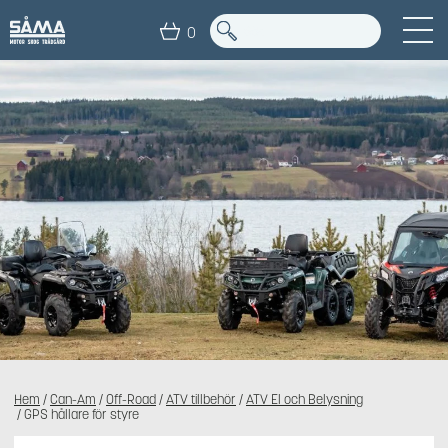
0
Hem
/
Can-Am
/
Off-Road
/
ATV tillbehör
/
ATV El och Belysning
/ GPS hållare för styre