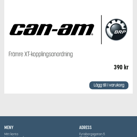
Främre XT-kopplingsanordning
390
kr
Lägg till i varukorg
MENY
ADRESS
Mitt konto
Fyrisborgsgatan 5