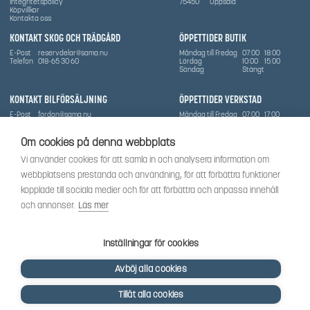
Integritetspolicy
75450
Uppsala
Köpvillkor
Kontakta oss
KONTAKT SKOG OCH TRÄDGÅRD
ÖPPETTIDER BUTIK
E-Post
reservdelar@sama.nu
Måndag till Fredag
07:00
18:00
Telefon
018-65 30 60
Lördag
10:00
15:00
Söndag
Stängt
KONTAKT BILFÖRSÄLJNING
ÖPPETTIDER VERKSTAD
E-Post
fordon@sama.nu
Måndag till Fredag
07:00
17:00
Telefon
0702836416
Lördag
Stängt
Söndag
Stängt
Om cookies på denna webbplats
OM SÅMA
Vi använder cookies för att samla in och analysera information om
Vi har sedan 1970-talet levererat skog-och trädgårdsprodukter till Uppsala med omnejd. Vi
webbplatsens prestanda och användning, för att förbättra funktioner
har idag även ett brett utbud av dessa produkter samt BRP:s produktsortiment, gällande
Can-Am, Sea-Doo.
kopplade till sociala medier och för att förbättra och anpassa innehåll
Vi är certifierad serviceverkstad.
och annonser.
Läs mer
SOCIALT
Följ oss för att få de senaste uppdateringarna, nyheter och spännande innehåll.
Inställningar för cookies
Avböj alla cookies
Tillåt alla cookies