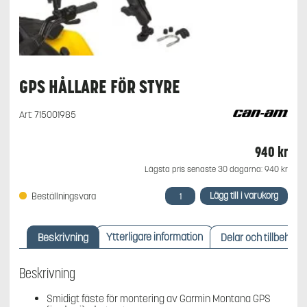
GPS HÅLLARE FÖR STYRE
Art:
715001985
940
kr
Lägsta pris senaste 30 dagarna:
940
kr
GPS
Lägg till i varukorg
Beställningsvara
hållare
för
styre
Beskrivning
Ytterligare information
Delar och tillbehör
mängd
Beskrivning
Smidigt fäste för montering av Garmin Montana GPS