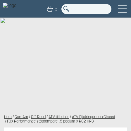
0
Hem
/
Can-Am
/
Off-Road
/
ATV tillbehör
/
ATV Fjädringar och Chassi
/ FOX Performance stötdämpare 1.5 podium X RC2 HPG