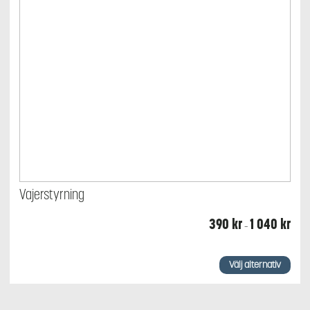
Vajerstyrning
Prisin
390
kr
1 040
kr
–
390 
till
1
Den
040 
här
Välj alternativ
produkten
har
flera