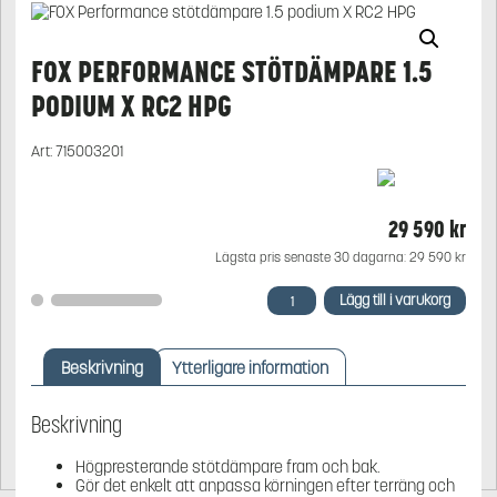
FOX PERFORMANCE STÖTDÄMPARE 1.5
PODIUM X RC2 HPG
Art:
715003201
29 590
kr
Lägsta pris senaste 30 dagarna:
29 590
kr
FOX
Lägg till i varukorg
Performance
stötdämpare
1.5
Beskrivning
Ytterligare information
podium
X
RC2
Beskrivning
HPG
mängd
Högpresterande stötdämpare fram och bak.
Gör det enkelt att anpassa körningen efter terräng och