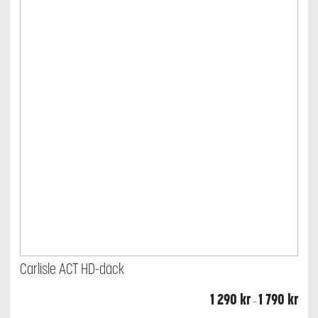
väljas
på
produktsidan
Carlisle ACT HD-däck
Prisin
1 290
kr
1 790
kr
–
1
290 