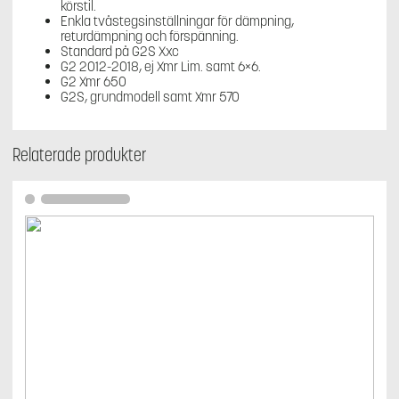
körstil.
Enkla tvåstegsinställningar för dämpning,
returdämpning och förspänning.
Standard på G2S Xxc
G2 2012-2018, ej Xmr Lim. samt 6×6.
G2 Xmr 650
G2S, grundmodell samt Xmr 570
Relaterade produkter