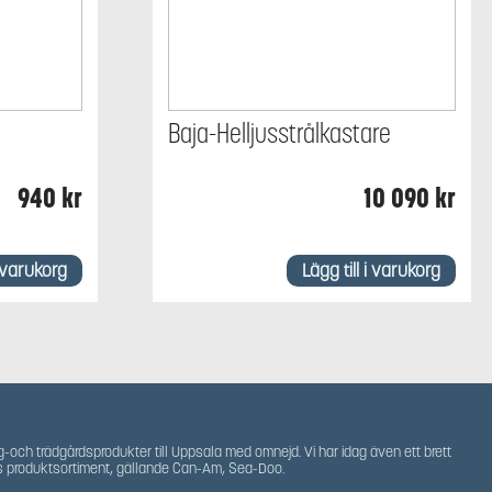
Baja-Helljusstrålkastare
940
kr
10 090
kr
i varukorg
Lägg till i varukorg
g-och trädgårdsprodukter till Uppsala med omnejd. Vi har idag även ett brett
s produktsortiment, gällande Can-Am, Sea-Doo.