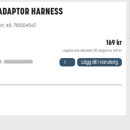
ADAPTOR HARNESS
rt:
45-710004567
169
kr
Lägsta pris senaste 30 dagarna:
169
kr
ADAPTOR
Lägg till i varukorg
HARNESS
mängd