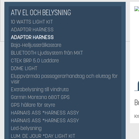
ATV EL OCH BELYSNING
10 WATTS LIGHT KIT
ADAPTOR HARNESS
ADAPTOR HARNESS
Baja-Helljusstrålkastare
BLUETOOTH Ljudsystem från MXT
CTEK BRP 5.0 Laddare
DOME LIGHT
Eluppvärmda passagerarhandtag och eluttag för
visir
Extrabelysning till vindruta
Garmin Montana 680T GPS
B
GPS hållare för styre
HARNAIS ASS *HARNESS ASSY
Kr
HARNAIS ASS *HARNESS ASSY
Led-belysning
LUM. DE JOUR *DAY LIGHT KIT