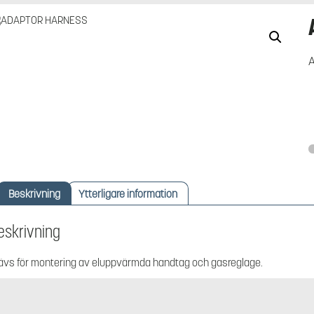
A
Beskrivning
Ytterligare information
eskrivning
ävs för montering av eluppvärmda handtag och gasreglage.