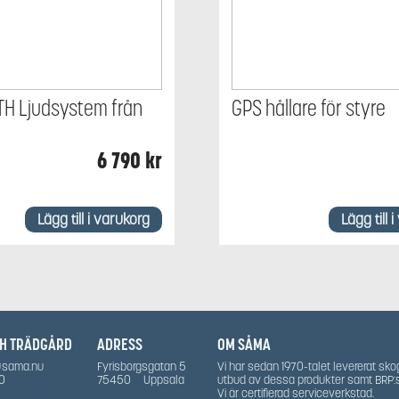
H Ljudsystem från
GPS hållare för styre
6 790
kr
Lägg till i varukorg
Lägg till 
CH TRÄDGÅRD
ADRESS
OM SÅMA
@sama.nu
Fyrisborgsgatan 5
Vi har sedan 1970-talet levererat sko
0
75450
Uppsala
utbud av dessa produkter samt BRP:
Vi är certifierad serviceverkstad.