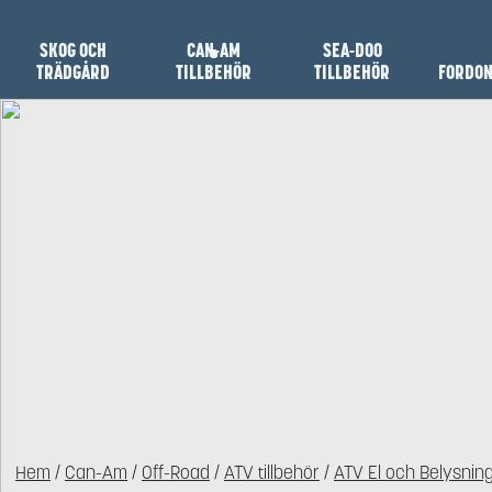
SKOG OCH
CAN-AM
SEA-DOO
TRÄDGÅRD
TILLBEHÖR
TILLBEHÖR
FORDO
Hem
/
Can-Am
/
Off-Road
/
ATV tillbehör
/
ATV El och Belysnin