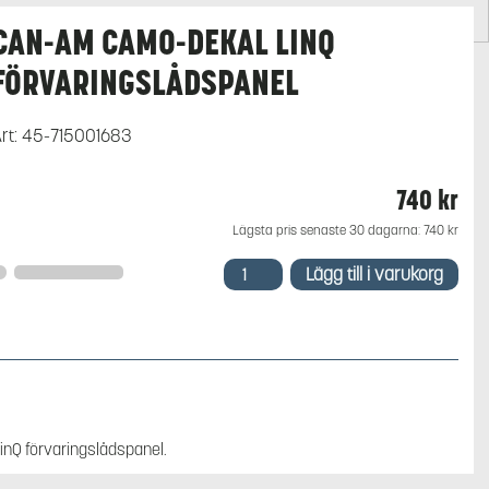
CAN-AM CAMO-DEKAL LINQ
FÖRVARINGSLÅDSPANEL
rt:
45-715001683
740
kr
Lägsta pris senaste 30 dagarna:
740
kr
Can-
Lägg till i varukorg
Am
Camo-
Dekal
LinQ
Förvaringslådspanel
mängd
inQ förvaringslådspanel.