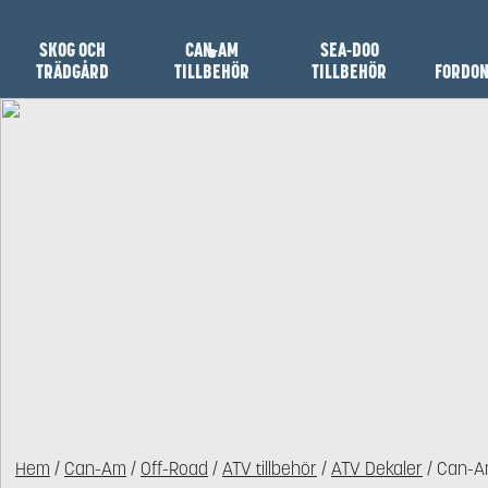
SKOG OCH
CAN-AM
SEA-DOO
TRÄDGÅRD
TILLBEHÖR
TILLBEHÖR
FORDO
Hem
/
Can-Am
/
Off-Road
/
ATV tillbehör
/
ATV Dekaler
/ Can-A