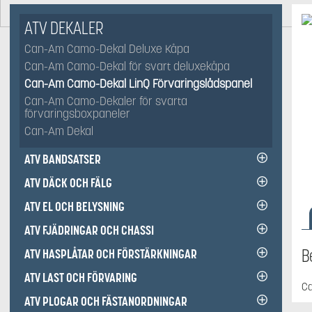
ATV DEKALER
Can-Am Camo-Dekal Deluxe Kåpa
Can-Am Camo-Dekal för svart deluxekåpa
Can-Am Camo-Dekal LinQ Förvaringslådspanel
Can-Am Camo-Dekaler för svarta
förvaringsboxpaneler
Can-Am Dekal
ATV BANDSATSER
ATV DÄCK OCH FÄLG
ATV EL OCH BELYSNING
ATV FJÄDRINGAR OCH CHASSI
B
ATV HASPLÅTAR OCH FÖRSTÄRKNINGAR
ATV LAST OCH FÖRVARING
Ca
ATV PLOGAR OCH FÄSTANORDNINGAR