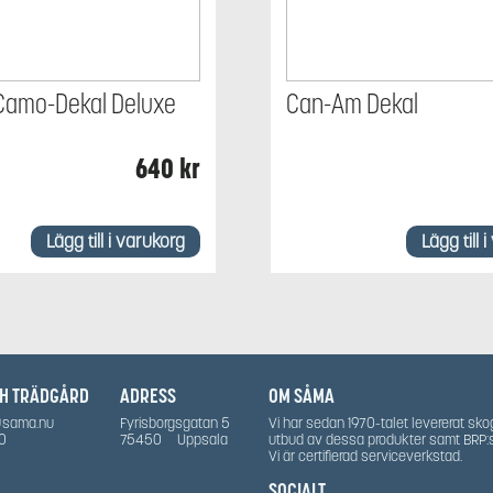
Camo-Dekal Deluxe
Can-Am Dekal
640
kr
Lägg till i varukorg
Lägg till 
CH TRÄDGÅRD
ADRESS
OM SÅMA
@sama.nu
Fyrisborgsgatan 5
Vi har sedan 1970-talet levererat sko
0
75450
Uppsala
utbud av dessa produkter samt BRP:
Vi är certifierad serviceverkstad.
SOCIALT