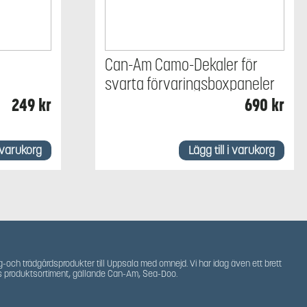
Can-Am Camo-Dekaler för
svarta förvaringsboxpaneler
249
kr
690
kr
i varukorg
Lägg till i varukorg
g-och trädgårdsprodukter till Uppsala med omnejd. Vi har idag även ett brett
s produktsortiment, gällande Can-Am, Sea-Doo.