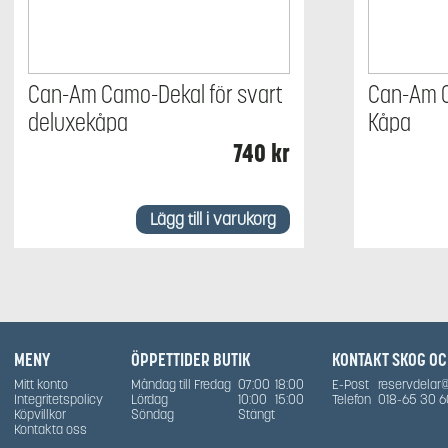
Can-Am Camo-Dekal för svart
Can-Am 
deluxekåpa
Kåpa
740
kr
Lägg till i varukorg
MENY
ÖPPETTIDER BUTIK
KONTAKT SKOG O
Mitt konto
Måndag till Fredag
07:00
18:00
E-Post
reservdelar
Integritetspolicy
Lördag
10:00
15:00
Telefon
018-65 30 6
Köpvillkor
Söndag
Stängt
Kontakta oss