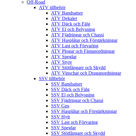
Off-Road
ATV tillbehör
ATV Bandsatser
ATV Dekaler
ATV Däck och Fälg
ATV El och Belysning
ATV Fjädringar och Chassi
ATV Hasplåtar och Förstärkningar
ATV Last och Förvaring
ATV Plogar och Fästanordningar
ATV Speglar
ATV Styre
ATV Stötfångare och Skydd
ATV Vinschar och Draganordningar
SSV tillbehör
SSV Bandsatser
SSV Däck och Fälg
SSV El och Belysning
SSV Fjädringar och Chassi
SSV Gps
SSV Hasplåtar och Förstärkningar
SSV Hytt
SSV Last och Förvaring
SSV Speglar
SSV Stötfångare och Skydd