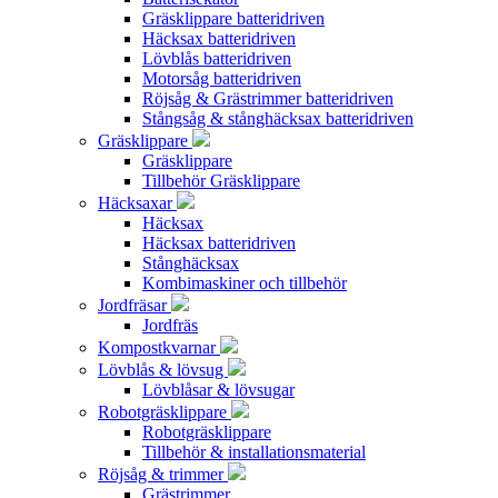
Gräsklippare batteridriven
Häcksax batteridriven
Lövblås batteridriven
Motorsåg batteridriven
Röjsåg & Grästrimmer batteridriven
Stångsåg & stånghäcksax batteridriven
Gräsklippare
Gräsklippare
Tillbehör Gräsklippare
Häcksaxar
Häcksax
Häcksax batteridriven
Stånghäcksax
Kombimaskiner och tillbehör
Jordfräsar
Jordfräs
Kompostkvarnar
Lövblås & lövsug
Lövblåsar & lövsugar
Robotgräsklippare
Robotgräsklippare
Tillbehör & installationsmaterial
Röjsåg & trimmer
Grästrimmer