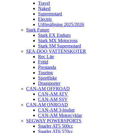
Travel
Naked
Supermotard
Electric
Utförsäljning 2025/2026
Stark Future
Stark EX Enduro
Stark MX Motocross
Stark SM Supermotard
SEA-DOO VATTENSKOTER
Rec Lite
Fritid
Prestanda
Touring
Sportfiske
Dragsporter
CAN-AM OFFROAD
CAN-AM ATV
CAN-AM SSV
CAN-AM ONROAD
CAN-AM 3-hjuligt
CAN-AM Motorcyklar
SEGWAY POWERSPORTS
Snarler AT5 500cc
Snarler AT6 570cc