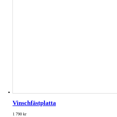
Vinschfästplatta
1 790
kr