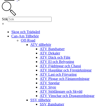
Sök
×
Skog och Trädgård
Can-Am Tillbehör
Off-Road
ATV tillbehör
ATV Bandsatser
ATV Dekaler
ATV Däck och Fälg
ATV El och Belysning
ATV Fjädringar och Chassi
ATV Hasplåtar och Förstärkningar
ATV Last och Förvaring
ATV Plogar och Fästanordningar
ATV Speglar
ATV Styre
ATV Stötfångare och Skydd
ATV Vinschar och Draganordningar
SSV tillbehör
SSV Bandsatser