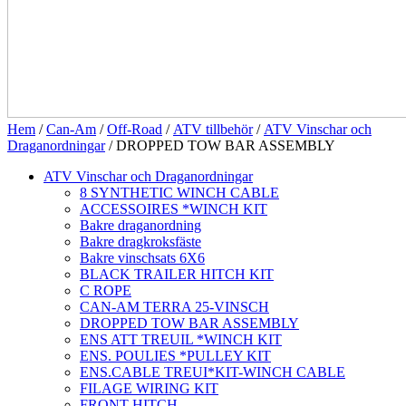
Hem
/
Can-Am
/
Off-Road
/
ATV tillbehör
/
ATV Vinschar och
Draganordningar
/ DROPPED TOW BAR ASSEMBLY
ATV Vinschar och Draganordningar
8 SYNTHETIC WINCH CABLE
ACCESSOIRES *WINCH KIT
Bakre draganordning
Bakre dragkroksfäste
Bakre vinschsats 6X6
BLACK TRAILER HITCH KIT
C ROPE
CAN-AM TERRA 25-VINSCH
DROPPED TOW BAR ASSEMBLY
ENS ATT TREUIL *WINCH KIT
ENS. POULIES *PULLEY KIT
ENS.CABLE TREUI*KIT-WINCH CABLE
FILAGE WIRING KIT
FRONT HITCH