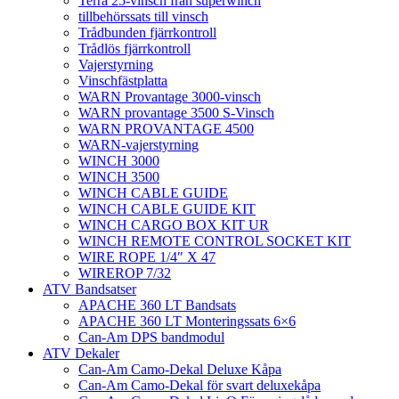
Terra 25-vinsch från superwinch
tillbehörssats till vinsch
Trådbunden fjärrkontroll
Trådlös fjärrkontroll
Vajerstyrning
Vinschfästplatta
WARN Provantage 3000-vinsch
WARN provantage 3500 S-Vinsch
WARN PROVANTAGE 4500
WARN-vajerstyrning
WINCH 3000
WINCH 3500
WINCH CABLE GUIDE
WINCH CABLE GUIDE KIT
WINCH CARGO BOX KIT UR
WINCH REMOTE CONTROL SOCKET KIT
WIRE ROPE 1/4″ X 47
WIREROP 7/32
ATV Bandsatser
APACHE 360 LT Bandsats
APACHE 360 LT Monteringssats 6×6
Can-Am DPS bandmodul
ATV Dekaler
Can-Am Camo-Dekal Deluxe Kåpa
Can-Am Camo-Dekal för svart deluxekåpa