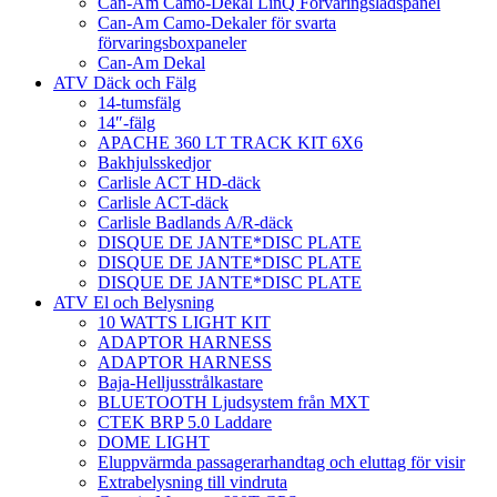
Can-Am Camo-Dekal LinQ Förvaringslådspanel
Can-Am Camo-Dekaler för svarta
förvaringsboxpaneler
Can-Am Dekal
ATV Däck och Fälg
14-tumsfälg
14″-fälg
APACHE 360 LT TRACK KIT 6X6
Bakhjulsskedjor
Carlisle ACT HD-däck
Carlisle ACT-däck
Carlisle Badlands A/R-däck
DISQUE DE JANTE*DISC PLATE
DISQUE DE JANTE*DISC PLATE
DISQUE DE JANTE*DISC PLATE
ATV El och Belysning
10 WATTS LIGHT KIT
ADAPTOR HARNESS
ADAPTOR HARNESS
Baja-Helljusstrålkastare
BLUETOOTH Ljudsystem från MXT
CTEK BRP 5.0 Laddare
DOME LIGHT
Eluppvärmda passagerarhandtag och eluttag för visir
Extrabelysning till vindruta