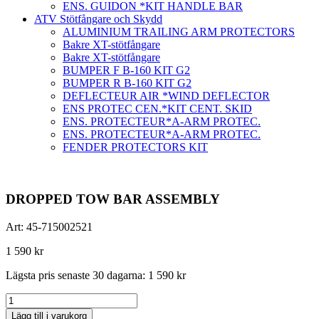
ENS. GUIDON *KIT HANDLE BAR
ATV Stötfångare och Skydd
ALUMINIUM TRAILING ARM PROTECTORS
Bakre XT-stötfångare
Bakre XT-stötfångare
BUMPER F B-160 KIT G2
BUMPER R B-160 KIT G2
DEFLECTEUR AIR *WIND DEFLECTOR
ENS PROTEC CEN.*KIT CENT. SKID
ENS. PROTECTEUR*A-ARM PROTEC.
ENS. PROTECTEUR*A-ARM PROTEC.
FENDER PROTECTORS KIT
DROPPED TOW BAR ASSEMBLY
Art:
45-715002521
1 590
kr
Lägsta pris senaste 30 dagarna:
1 590
kr
DROPPED
TOW
Lägg till i varukorg