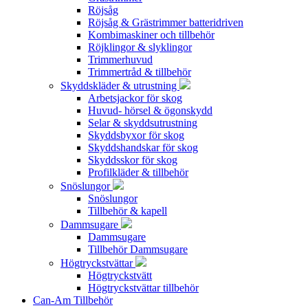
Röjsåg
Röjsåg & Grästrimmer batteridriven
Kombimaskiner och tillbehör
Röjklingor & slyklingor
Trimmerhuvud
Trimmertråd & tillbehör
Skyddskläder & utrustning
Arbetsjackor för skog
Huvud- hörsel & ögonskydd
Selar & skyddsutrustning
Skyddsbyxor för skog
Skyddshandskar för skog
Skyddsskor för skog
Profilkläder & tillbehör
Snöslungor
Snöslungor
Tillbehör & kapell
Dammsugare
Dammsugare
Tillbehör Dammsugare
Högtryckstvättar
Högtryckstvätt
Högtryckstvättar tillbehör
Can-Am Tillbehör