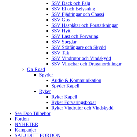
SSV Däck och Fälg
SSV El och Belysning
SSV Fjädringar och Chassi
SSV Gps
SSV Hasplåtar och Förstärkningar
SSV Hytt
SSV Last och Förvaring
SSV Speglar
SSV Stötfångare och Skydd
SSV Tak
SSV Vindrutor och Vindskydd
SSV Vinschar och Draganordningar
On-Road
Spyder
Audio & Kommunikation
Spyder Kapell
Ryker
Ryker Kapell
Ryker Förvaringsboxar
Ryker Vindrutor och Vindskydd
Sea-Doo Tillbehör
Fordon
NYHETER
Kampanjer
SÄLJ DITT FORDON