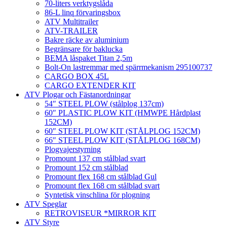
70-liters verktygslåda
86-L linq förvaringsbox
ATV Multitrailer
ATV-TRAILER
Bakre räcke av aluminium
Begränsare för baklucka
BEMA låspaket Titan 2,5m
Bolt-On lastremmar med spärrmekanism 295100737
CARGO BOX 45L
CARGO EXTENDER KIT
ATV Plogar och Fästanordningar
54″ STEEL PLOW (stålplog 137cm)
60″ PLASTIC PLOW KIT (HMWPE Hårdplast
152CM)
60″ STEEL PLOW KIT (STÅLPLOG 152CM)
66″ STEEL PLOW KIT (STÅLPLOG 168CM)
Plogvajerstyrning
Promount 137 cm stålblad svart
Promount 152 cm stålblad
Promount flex 168 cm stålblad Gul
Promount flex 168 cm stålblad svart
Syntetisk vinschlina för plogning
ATV Speglar
RETROVISEUR *MIRROR KIT
ATV Styre