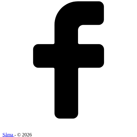
Såma
- © 2026