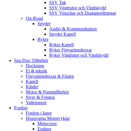
SSV Tak
SSV Vindrutor och Vindskydd
SSV Vinschar och Draganordningar
On-Road
Spyder
Audio & Kommunikation
Spyder Kapell
Ryker
Ryker Kapell
Ryker Förvaringsboxar
Ryker Vindrutor och Vindskydd
Sea-Doo Tillbehör
Dockning
El & teknik
Förvaringsboxar & Fästen
Kapell
Kläder
Motor & Pumptillbehör
Styre & Fotsteg
Vattensport
Fordon
Fordon i lager
Husqvarna Motorcyklar
Motocross
Enduro