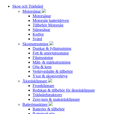
Skog och Trädgård
Motorsågar
Motorsågar
Motorsåg batteridriven
Tillbehör Motorsåg
Stångsågar
Kedjor
Svärd
Skogsutrustning
Dunkar & fyllutrustning
Fett & smörjutrustning
Filutrustning
Mått- & märkutrustning
Olja & kem
Verktygsbälte & tillbehör
Yxor & skogsverktyg
Åkgräsklippare
Frontklippare
Redskap & tillbehör för åkgräsklippare
Trädgårdstraktorer
Zero-turn & spakgräsklippare
Batterimaskiner
Batterier & tillbehör
Batterisekatör