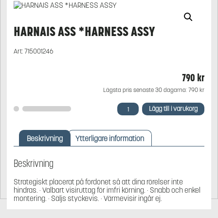
HARNAIS ASS *HARNESS ASSY
Art:
715001246
790
kr
Lägsta pris senaste 30 dagarna:
790
kr
HARNAIS
Lägg till i varukorg
ASS
*HARNESS
ASSY
Beskrivning
Ytterligare information
mängd
Beskrivning
Strategiskt placerat på fordonet så att dina rörelser inte
hindras. · Valbart visiruttag för imfri körning. · Snabb och enkel
montering. · Säljs styckevis. · Värmevisir ingår ej.