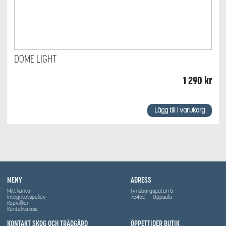
DOME LIGHT
1 290
kr
Lägg till i varukorg
MENY
ADRESS
Mitt konto
Fyrisborgsgatan 5
Integritetspolicy
75450
Uppsala
Köpvillkor
Kontakta oss
KONTAKT SKOG OCH TRÄDGÅRD
ÖPPETTIDER BUTIK