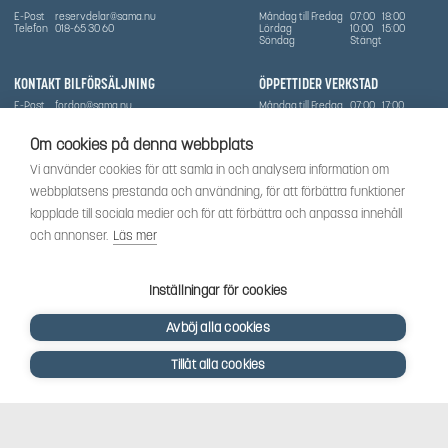
E-Post
reservdelar@sama.nu
Måndag till Fredag
07:00
18:00
Telefon
018-65 30 60
Lördag
10:00
15:00
Söndag
Stängt
KONTAKT BILFÖRSÄLJNING
ÖPPETTIDER VERKSTAD
E-Post
fordon@sama.nu
Måndag till Fredag
07:00
17:00
Telefon
0702836416
Lördag
Stängt
Söndag
Stängt
Om cookies på denna webbplats
OM SÅMA
Vi använder cookies för att samla in och analysera information om
Vi har sedan 1970-talet levererat skog-och trädgårdsprodukter till Uppsala med omnejd. Vi
webbplatsens prestanda och användning, för att förbättra funktioner
har idag även ett brett utbud av dessa produkter samt BRP:s produktsortiment, gällande
Can-Am, Sea-Doo.
kopplade till sociala medier och för att förbättra och anpassa innehåll
Vi är certifierad serviceverkstad.
och annonser.
Läs mer
SOCIALT
Följ oss för att få de senaste uppdateringarna, nyheter och spännande innehåll.
Inställningar för cookies
Avböj alla cookies
Tillåt alla cookies