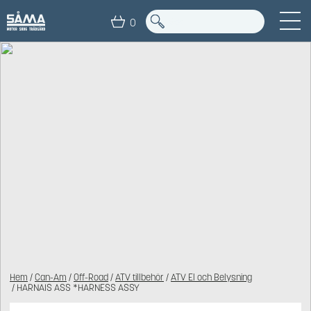
0
Hem
/
Can-Am
/
Off-Road
/
ATV tillbehör
/
ATV El och Belysning
/ HARNAIS ASS *HARNESS ASSY