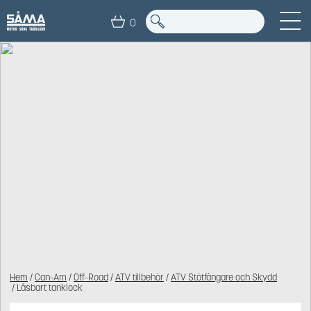
0
Hem
/
Can-Am
/
Off-Road
/
ATV tillbehör
/
ATV Stötfångare och Skydd
/ Låsbart tanklock