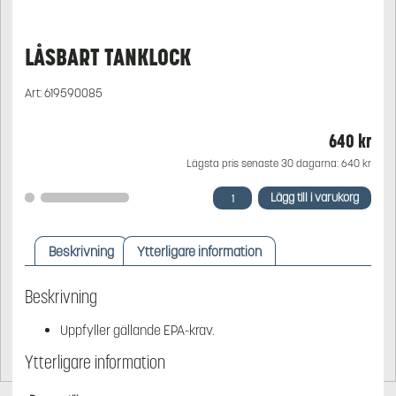
LÅSBART TANKLOCK
Art:
619590085
640
kr
Lägsta pris senaste 30 dagarna:
640
kr
Låsbart
Lägg till i varukorg
tanklock
mängd
Beskrivning
Ytterligare information
Beskrivning
Uppfyller gällande EPA-krav.
Ytterligare information