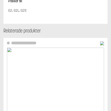
Passar till
G2, G2L, G2S
Relaterade produkter