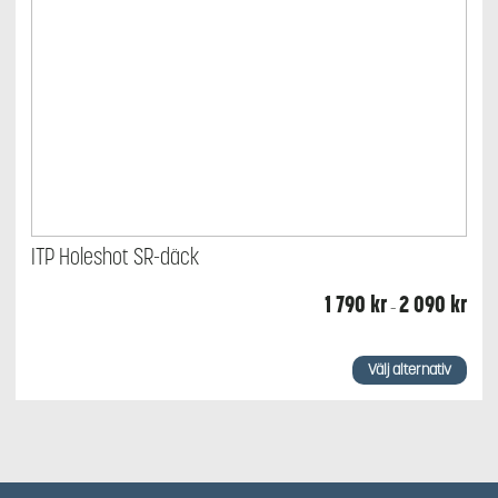
ITP Holeshot SR-däck
Prisin
1 790
kr
2 090
kr
–
1
790 k
till
Den
2
här
Välj alternativ
090 
produkten
har
flera
varianter.
De
olika