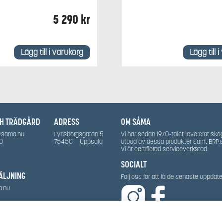
5 290
kr
Lägg till i varukorg
Lägg till 
CH TRÄDGÅRD
ADRESS
OM SÅMA
@sama.nu
Fyrisborgsgatan 5
Vi har sedan 1970-talet levererat sko
0
75450
Uppsala
utbud av dessa produkter samt BRP:
Vi är certifierad serviceverkstad.
SOCIALT
ÄLJNING
Följ oss för att få de senaste uppda
a.nu