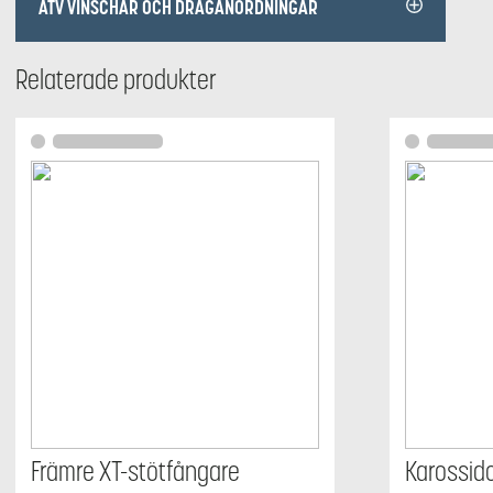
ATV VINSCHAR OCH DRAGANORDNINGAR
Relaterade produkter
Främre XT-stötfångare
Karossid