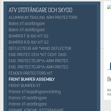
ATV STÖTFÅNGARE OCH SKYDD
ALUMINIUM TRAILING ARM PROTECTORS
Bakre XT-stötfångare
Bakre XT-stötfångare
BUMPER F B-160 KIT G2
BUMPER R B-160 KIT G2
DEFLECTEUR AIR *WIND DEFLECTOR
ENS PROTEC CEN.*KIT CENT. SKID
ENS. PROTECTEUR*A-ARM PROTEC.
ENS. PROTECTEUR*A-ARM PROTEC.
FENDER PROTECTORS KIT
B
FRONT BUMPER ASSEMBLY
FRONT BUMPER XT
Kr
Främre XT-kopplingsanordning
me
Främre XT-stötfångare
Främre XT-stötfångare
FRÄMRE XTREME-STÖTFÅNGARE