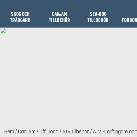
SKOG OCH
CAN-AM
SEA-DOO
TRÄDGÅRD
TILLBEHÖR
TILLBEHÖR
FORDO
Hem
/
Can-Am
/
Off-Road
/
ATV tillbehör
/
ATV Stötfångare oc