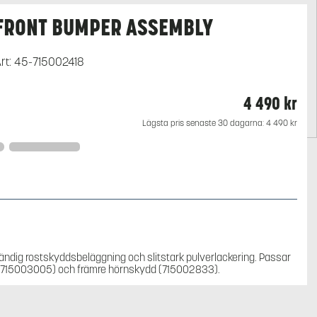
FRONT BUMPER ASSEMBLY
rt:
45-715002418
4 490
kr
Lägsta pris senaste 30 dagarna:
4 490
kr
vändig rostskyddsbeläggning och slitstark pulverlackering. Passar
e (715003005) och främre hörnskydd (715002833).