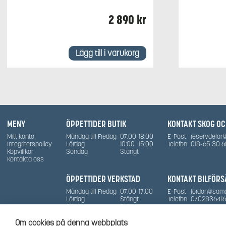
2 890
kr
Lägg till i varukorg
MENY
ÖPPETTIDER BUTIK
KONTAKT SKOG O
Mitt konto
Måndag till Fredag
07:00
18:00
E-Post
reservdelar
Integritetspolicy
Lördag
10:00
15:00
Telefon
018-65 30 6
Köpvillkor
Söndag
Stängt
Kontakta oss
ÖPPETTIDER VERKSTAD
KONTAKT BILFÖRS
Måndag till Fredag
07:00
17:00
E-Post
fordon@sam
Lördag
Stängt
Telefon
0702836416
Söndag
Stängt
Om cookies på denna webbplats