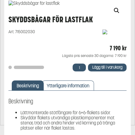
SKYDDSBÅGAR FÖR LASTFLAK
Art:
715002030
7 190
kr
Lägsta pris senaste 30 dagarna:
7 190
kr
Skyddsbågar
Lägg till i varukorg
för
lastflak
mängd
Beskrivning
Ytterligare information
Beskrivning
Lättmonterade stötfångare för 6×6-flakets sidor.
Skyddar flakets utvändiga plastkomponenter mot
stenar, träd och andra hinder vid körning på trånga
platser eller när flaket lastas.