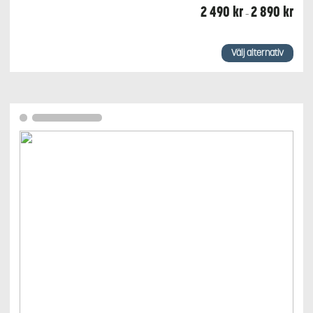
Prisin
2 490
kr
2 890
kr
–
2
490 
till
Den
2
här
Välj alternativ
890 
produkten
har
flera
varianter.
De
olika
alternativen
kan
väljas
på
produktsidan