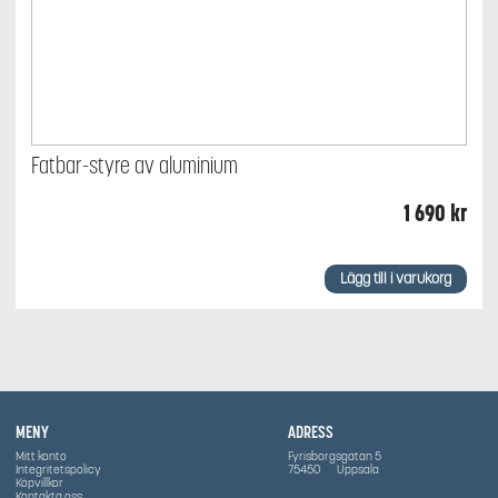
Fatbar-styre av aluminium
1 690
kr
Lägg till i varukorg
MENY
ADRESS
Mitt konto
Fyrisborgsgatan 5
Integritetspolicy
75450
Uppsala
Köpvillkor
Kontakta oss