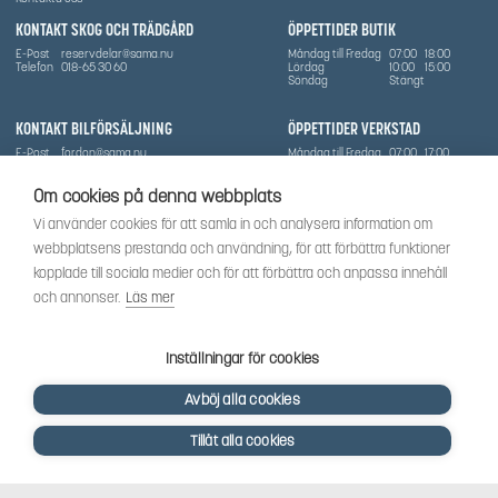
KONTAKT SKOG OCH TRÄDGÅRD
ÖPPETTIDER BUTIK
E-Post
reservdelar@sama.nu
Måndag till Fredag
07:00
18:00
Telefon
018-65 30 60
Lördag
10:00
15:00
Söndag
Stängt
KONTAKT BILFÖRSÄLJNING
ÖPPETTIDER VERKSTAD
E-Post
fordon@sama.nu
Måndag till Fredag
07:00
17:00
Telefon
0702836416
Lördag
Stängt
Söndag
Stängt
Om cookies på denna webbplats
OM SÅMA
Vi använder cookies för att samla in och analysera information om
Vi har sedan 1970-talet levererat skog-och trädgårdsprodukter till Uppsala med omnejd. Vi
webbplatsens prestanda och användning, för att förbättra funktioner
har idag även ett brett utbud av dessa produkter samt BRP:s produktsortiment, gällande
Can-Am, Sea-Doo.
kopplade till sociala medier och för att förbättra och anpassa innehåll
Vi är certifierad serviceverkstad.
och annonser.
Läs mer
SOCIALT
Följ oss för att få de senaste uppdateringarna, nyheter och spännande innehåll.
Inställningar för cookies
Avböj alla cookies
Tillåt alla cookies