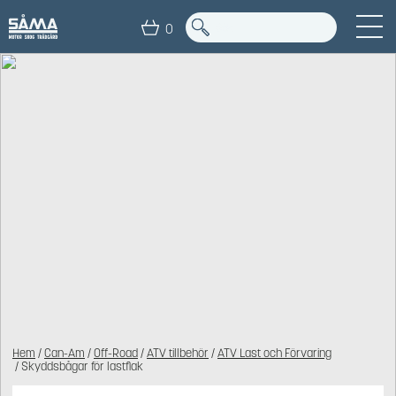
0
Hem
/
Can-Am
/
Off-Road
/
ATV tillbehör
/
ATV Last och Förvaring
/ Skyddsbågar för lastflak