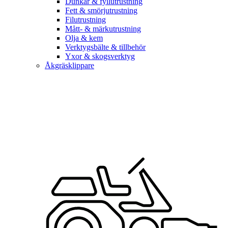
Dunkar & fyllutrustning
Fett & smörjutrustning
Filutrustning
Mått- & märkutrustning
Olja & kem
Verktygsbälte & tillbehör
Yxor & skogsverktyg
Åkgräsklippare