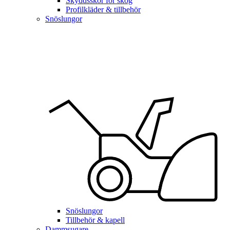
Skyddsskor för skog
Profilkläder & tillbehör
Snöslungor
Snöslungor
Tillbehör & kapell
Dammsugare