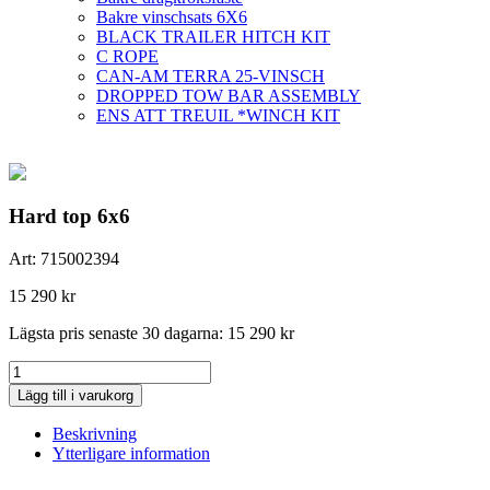
Bakre vinschsats 6X6
BLACK TRAILER HITCH KIT
C ROPE
CAN-AM TERRA 25-VINSCH
DROPPED TOW BAR ASSEMBLY
ENS ATT TREUIL *WINCH KIT
Hard top 6x6
Art:
715002394
15 290
kr
Lägsta pris senaste 30 dagarna:
15 290
kr
Hard
top
Lägg till i varukorg
6x6
mängd
Beskrivning
Ytterligare information