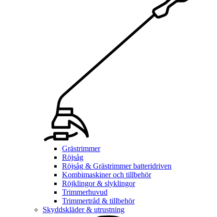
Grästrimmer
Röjsåg
Röjsåg & Grästrimmer batteridriven
Kombimaskiner och tillbehör
Röjklingor & slyklingor
Trimmerhuvud
Trimmertråd & tillbehör
Skyddskläder & utrustning