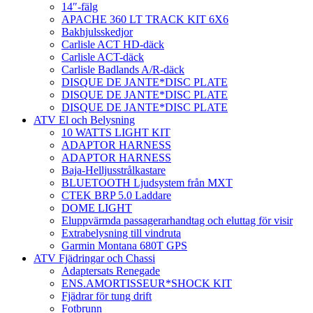
14″-fälg
APACHE 360 LT TRACK KIT 6X6
Bakhjulsskedjor
Carlisle ACT HD-däck
Carlisle ACT-däck
Carlisle Badlands A/R-däck
DISQUE DE JANTE*DISC PLATE
DISQUE DE JANTE*DISC PLATE
DISQUE DE JANTE*DISC PLATE
ATV El och Belysning
10 WATTS LIGHT KIT
ADAPTOR HARNESS
ADAPTOR HARNESS
Baja-Helljusstrålkastare
BLUETOOTH Ljudsystem från MXT
CTEK BRP 5.0 Laddare
DOME LIGHT
Eluppvärmda passagerarhandtag och eluttag för visir
Extrabelysning till vindruta
Garmin Montana 680T GPS
ATV Fjädringar och Chassi
Adaptersats Renegade
ENS.AMORTISSEUR*SHOCK KIT
Fjädrar för tung drift
Fotbrunn