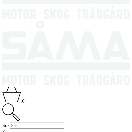
0
Sök
×