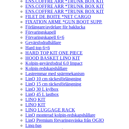
ENS.COFFRE ARR *TRUNK BOX KIT
ENS.COFFRE ARR *TRUNK BOX KIT
ENS.COFFRE ARR *TRUNK BOX KIT
FILET DE BOITE *NET CARGO
FIXATION ARME *GUN BOOT SUPP.
Förlängare/avdelare för baklucka
Förvaringskapell
Förvaringskapell 6×6
Gevärsfodralhållare
Hard top 6×6
HARD TOP KIT ONE PIECE
HOOD BASKET LINQ KIT
Kolpin-gevärsfodral 6.0 Impact
Kolpin-redskapshållare
Lastremmar med spärrmekanism
LinQ 10 cm räckesförlängning
LinQ 15 cm räckesförlängning
LinQ 30 L kylbox
LinQ 45 L lastbox
LINQ KIT
LINQ KIT
LINQ LUGGAGE RACK
LinQ monterad kolpin-redskapshållare
LinQ Premium förvaringsväska från OGIO
Linq-bas