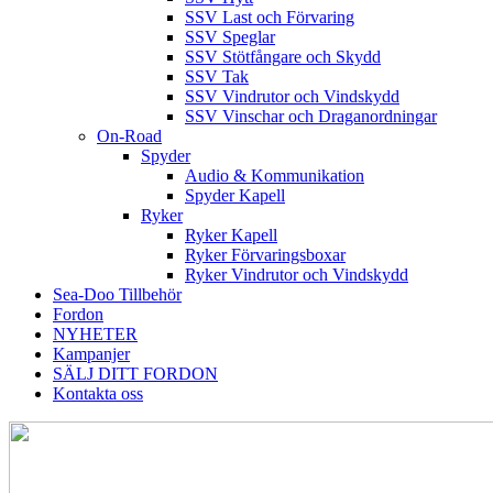
SSV Last och Förvaring
SSV Speglar
SSV Stötfångare och Skydd
SSV Tak
SSV Vindrutor och Vindskydd
SSV Vinschar och Draganordningar
On-Road
Spyder
Audio & Kommunikation
Spyder Kapell
Ryker
Ryker Kapell
Ryker Förvaringsboxar
Ryker Vindrutor och Vindskydd
Sea-Doo Tillbehör
Fordon
NYHETER
Kampanjer
SÄLJ DITT FORDON
Kontakta oss