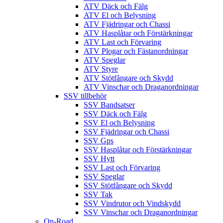
ATV Däck och Fälg
ATV El och Belysning
ATV Fjädringar och Chassi
ATV Hasplåtar och Förstärkningar
ATV Last och Förvaring
ATV Plogar och Fästanordningar
ATV Speglar
ATV Styre
ATV Stötfångare och Skydd
ATV Vinschar och Draganordningar
SSV tillbehör
SSV Bandsatser
SSV Däck och Fälg
SSV El och Belysning
SSV Fjädringar och Chassi
SSV Gps
SSV Hasplåtar och Förstärkningar
SSV Hytt
SSV Last och Förvaring
SSV Speglar
SSV Stötfångare och Skydd
SSV Tak
SSV Vindrutor och Vindskydd
SSV Vinschar och Draganordningar
On-Road