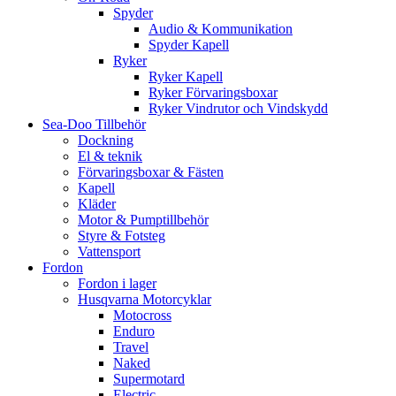
Spyder
Audio & Kommunikation
Spyder Kapell
Ryker
Ryker Kapell
Ryker Förvaringsboxar
Ryker Vindrutor och Vindskydd
Sea-Doo Tillbehör
Dockning
El & teknik
Förvaringsboxar & Fästen
Kapell
Kläder
Motor & Pumptillbehör
Styre & Fotsteg
Vattensport
Fordon
Fordon i lager
Husqvarna Motorcyklar
Motocross
Enduro
Travel
Naked
Supermotard
Electric