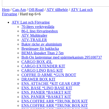
Hem
/
Can-Am
/
Off-Road
/
ATV tillbehör
/
ATV Last och
Förvaring
/ Hard top 6×6
ATV Last och Förvaring
70-liters verktygslåda
86-L linq förvaringsbox
ATV Multitrailer
ATV-TRAILER
Bakre räcke av aluminium
Begränsare för baklucka
BEMA låspaket Titan 2,5m
Bolt-On lastremmar med spärrmekanism 295100737
CARGO BOX 45L
CARGO EXTENDER KIT
CARGO LINQ BAG KIT
COFFRE D ARME *GUN BOOT
DRAWER BOX KIT
ENS. ATTACHE *KIT GEAR GRIP
ENS. BASE *LINQ BASE KIT
ENS. PANIER *BASKET KIT
ENS. PANIER *BASKET KIT
ENS.COFFRE ARR *TRUNK BOX KIT
ENS.COFFRE ARR *TRUNK BOX KIT