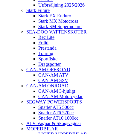
Utförsäljning 2025/2026
Stark Future
Stark EX Enduro
Stark MX Motocross
Stark SM Supermotard
SEA-DOO VATTENSKOTER
Rec Lite
Fritid
Prestanda
Touring
Sportfiske
Dragsporter
CAN-AM OFFROAD
CAN-AM ATV
CAN-AM SSV
CAN-AM ONROAD
CAN-AM 3-hjuligt
CAN-AM Motorcyklar
SEGWAY POWERSPORTS
Snarler AT5 500cc
Snarler AT6 570cc
Snarler AT10 1000cc
ATV-Vagnar & Skogsvagnar
MOPEDBILAR