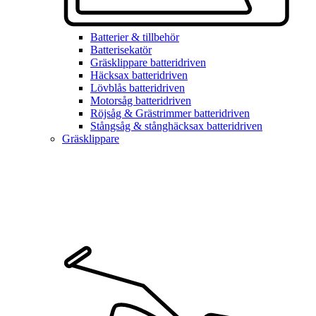
Batterier & tillbehör
Batterisekatör
Gräsklippare batteridriven
Häcksax batteridriven
Lövblås batteridriven
Motorsåg batteridriven
Röjsåg & Grästrimmer batteridriven
Stångsåg & stånghäcksax batteridriven
Gräsklippare