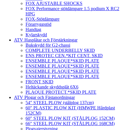
FOX AJUSTABLE SHOCKS
FOX Performance stötdämpare 1.5 podium X RC2
HPG
FOX-Stötdämpare
Förarryggstöd
Handtag
Kylarskydd
ATV Hasplåtar och Förstärkningar
Bukskydd för G2-chassi
COMPLETE UNDERBELLY SKID
ENS PROTEC CEN.*KIT CENT. SKID
ENSEMBLE PLAQUE*SKID PLATE
ENSEMBLE PLAQUE*SKID PLATE
ENSEMBLE PLAQUE*SKID PLATE
ENSEMBLE PLAQUE*SKID PLATE
FRONT SKID
Heltäckande skyddsplåt 6X6
PLAQUE PROTECT.*SKID PLATE
ATV Plogar och Fästanordningar
54″ STEEL PLOW (stålplog 137cm)
60″ PLASTIC PLOW KIT (HMWPE Hårdplast
152CM)
60″ STEEL PLOW KIT (STÅLPLOG 152CM)
66″ STEEL PLOW KIT (STÅLPLOG 168CM)
Plogvajerstyrning