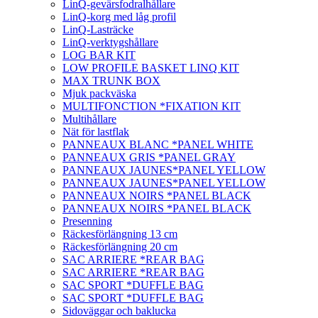
LinQ-gevärsfodralhållare
LinQ-korg med låg profil
LinQ-Lasträcke
LinQ-verktygshållare
LOG BAR KIT
LOW PROFILE BASKET LINQ KIT
MAX TRUNK BOX
Mjuk packväska
MULTIFONCTION *FIXATION KIT
Multihållare
Nät för lastflak
PANNEAUX BLANC *PANEL WHITE
PANNEAUX GRIS *PANEL GRAY
PANNEAUX JAUNES*PANEL YELLOW
PANNEAUX JAUNES*PANEL YELLOW
PANNEAUX NOIRS *PANEL BLACK
PANNEAUX NOIRS *PANEL BLACK
Presenning
Räckesförlängning 13 cm
Räckesförlängning 20 cm
SAC ARRIERE *REAR BAG
SAC ARRIERE *REAR BAG
SAC SPORT *DUFFLE BAG
SAC SPORT *DUFFLE BAG
Sidoväggar och baklucka