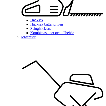
Häcksax
Häcksax batteridriven
Stånghäcksax
Kombimaskiner och tillbehör
Jordfräsar