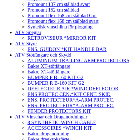
Promount 137 cm stålblad svart
Promount 152 cm stålblad
Promount flex 168 cm stålblad Gul
Promount flex 168 cm stålblad svart
Syntetisk vinschlina för plogning
ATV Speglar
RETROVISEUR *MIRROR KIT
ATV Styre
ENS. GUIDON *KIT HANDLE BAR
ATV Stötfångare och Skydd
ALUMINIUM TRAILING ARM PROTECTORS
Bakre XT-stötfångare
Bakre XT-stötfångare
BUMPER F B-160 KIT G2
BUMPER R B-160 KIT G2
DEFLECTEUR AIR *WIND DEFLECTOR
ENS PROTEC CEN.*KIT CENT. SKID
ENS. PROTECTEUR*A-ARM PROTEC.
ENS. PROTECTEUR*A-ARM PROTEC.
FENDER PROTECTORS KIT
ATV Vinschar och Draganordningar
8 SYNTHETIC WINCH CABLE
ACCESSOIRES *WINCH KIT
Bakre draganordning
Bakre dragkroksfäste