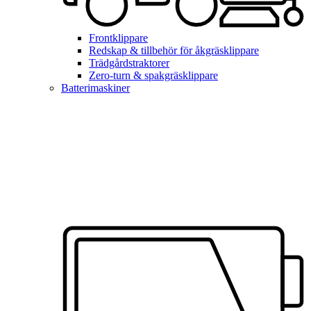
Frontklippare
Redskap & tillbehör för åkgräsklippare
Trädgårdstraktorer
Zero-turn & spakgräsklippare
Batterimaskiner