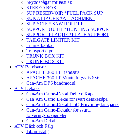
Skyddsbågar för lastflak
STEREO BOX
SUP RESERVOIR *FUEL PACK SUP.
SUP. ATTACHE *ATTACHMENT
SUP. SCIE * SAW HOLDER
SUPPORT OUTIL *HUNTING SUPPOR
SUPPORT PLAQUE *PLATE SUPPORT
TAILGATE LIMITER KIT
Timmerbankar
Transportkapell
TRUNK BOX KIT
TRUNK BOX KIT
ATV Bandsatser
APACHE 360 LT Bandsats
APACHE 360 LT Monteringssats 6×6
Can-Am DPS bandmodul
ATV Dekaler
Can-Am Camo-Dekal Deluxe Kåpa
Can-Am Camo-Dekal för svart deluxekåpa
Can-Am Camo-Dekal LinQ Förvaringslådspanel
Can-Am Camo-Dekaler för svarta
förvaringsboxpaneler
Can-Am Dekal
ATV Däck och Fälg
14-tumsfälg