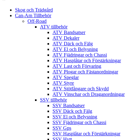
Skog och Trädgård
Can-Am Tillbehör
Off-Road
ATV tillbehör
ATV Bandsatser
ATV Dekaler
ATV Däck och Fälg
ATV El och Belysning
ATV Fjädringar och Chassi
ATV Hasplåtar och Förstärkningar
ATV Last och Förvaring
ATV Plogar och Fästanordningar
ATV Speglar
ATV Styre
ATV Stötfångare och Skydd
ATV Vinschar och Draganordningar
SSV tillbehör
SSV Bandsatser
SSV Däck och Fälg
SSV El och Belysning
SSV Fjädringar och Chassi
SSV Gps
SSV Hasplåtar och Förstärkningar
SSV Hytt