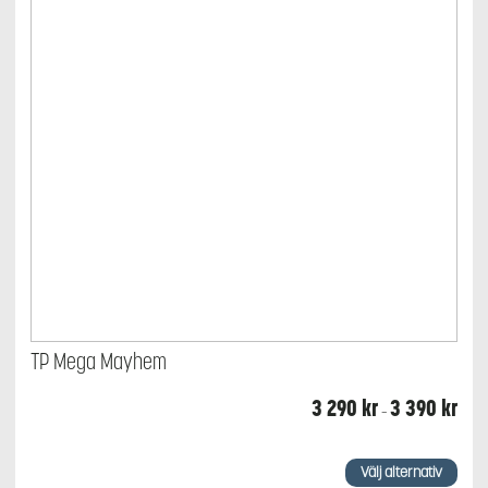
TP Mega Mayhem
Prisin
3 290
kr
3 390
kr
–
3
290 
till
Den
3
här
Välj alternativ
390 