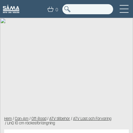
0
Hem
/
Can-Am
/
Off-Road
/
ATV tillbehör
/
ATV Last och Förvaring
/ LinQ 10 cm räckesförlängning