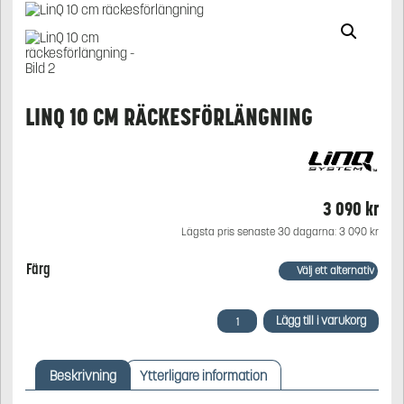
LINQ 10 CM RÄCKESFÖRLÄNGNING
3 090
kr
Lägsta pris senaste 30 dagarna:
3 090
kr
Färg
LinQ
Lägg till i varukorg
10
cm
räckesförlängning
Beskrivning
Ytterligare information
mängd