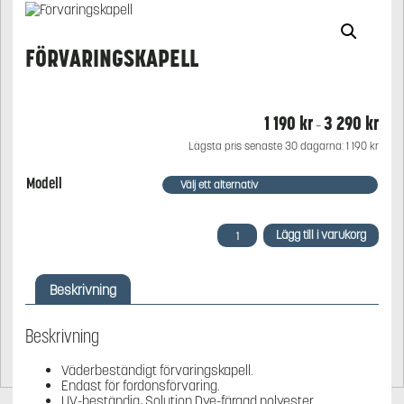
FÖRVARINGSKAPELL
1 190
kr
3 290
kr
Prisi
–
1
Lägsta pris senaste 30 dagarna:
1 190
kr
190 
till
Modell
3
290 
Förvaringskapell
Lägg till i varukorg
mängd
Beskrivning
Beskrivning
Väderbeständigt förvaringskapell.
Endast för fordonsförvaring.
UV-beständig, Solution Dye-färgad polyester.