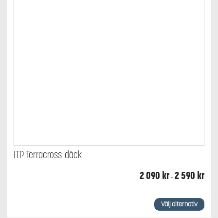
ITP Terracross-däck
Prisin
2 090
kr
2 590
kr
–
2
090 
till
Den
2
här
Välj alternativ
590 
produkten