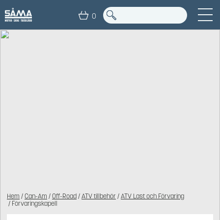
0
Hem
/
Can-Am
/
Off-Road
/
ATV tillbehör
/
ATV Last och Förvaring
/ Förvaringskapell