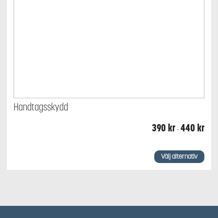
Handtagsskydd
Prisin
390
kr
440
kr
–
390 
till
440 
Den
här
Välj alternativ
produkten
har
flera
varianter.
De
olika
alternativen