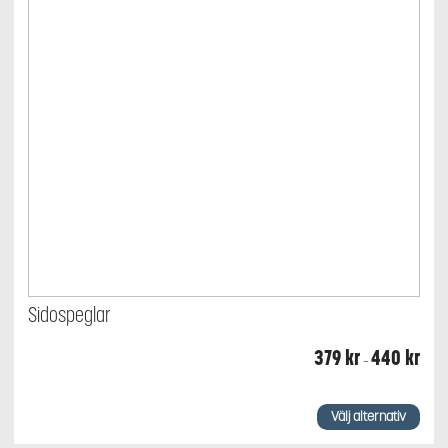
Sidospeglar
Prisin
379
kr
440
kr
–
379 k
till
440 
Den
här
Välj alternativ
produkten