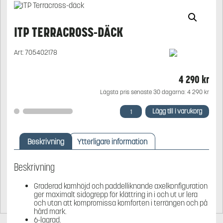
ITP TERRACROSS-DÄCK
Art:
705402178
4 290
kr
Lägsta pris senaste 30 dagarna:
4 290
kr
ITP
Lägg till i varukorg
Terracross-
däck
mängd
Beskrivning
Ytterligare information
Beskrivning
Graderad kamhöjd och paddelliknande axelkonfiguration
ger maximalt sidogrepp för klättring in i och ut ur lera
och utan att kompromissa komforten i terrängen och på
hård mark.
6-lagrad.