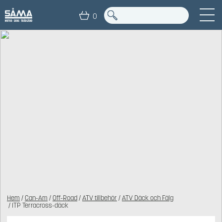
0
Hem
/
Can-Am
/
Off-Road
/
ATV tillbehör
/
ATV Däck och Fälg
/ ITP Terracross-däck