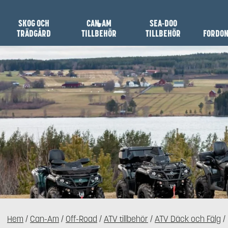
SKOG OCH
CAN-AM
SEA-DOO
TRÄDGÅRD
TILLBEHÖR
TILLBEHÖR
FORDO
Hem
/
Can-Am
/
Off-Road
/
ATV tillbehör
/
ATV Däck och Fälg
/