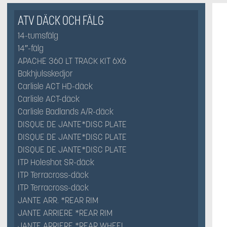
ATV DÄCK OCH FÄLG
14-tumsfälg
14″-fälg
APACHE 360 LT TRACK KIT 6X6
Bakhjulsskedjor
Carlisle ACT HD-däck
Carlisle ACT-däck
Carlisle Badlands A/R-däck
DISQUE DE JANTE*DISC PLATE
DISQUE DE JANTE*DISC PLATE
DISQUE DE JANTE*DISC PLATE
ITP Holeshot SR-däck
ITP Terracross-däck
ITP Terracross-däck
JANTE ARR. *REAR RIM
JANTE ARRIERE *REAR RIM
JANTE ARRIERE *REAR WHEEL