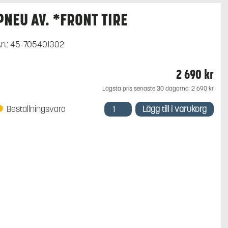
PNEU AV. *FRONT TIRE
rt:
45-705401302
2 690
kr
Lägsta pris senaste 30 dagarna:
2 690
kr
PNEU
Beställningsvara
Lägg till i varukorg
AV.
*FRONT
TIRE
mängd