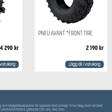
PNEU AVANT *FRONT TIRE
4 290
kr
2 190
kr
i varukorg
Lägg till i varukorg
g-och trädgårdsprodukter till Uppsala med omnejd. Vi har idag även ett brett
s produktsortiment, gällande Can-Am, Sea-Doo.