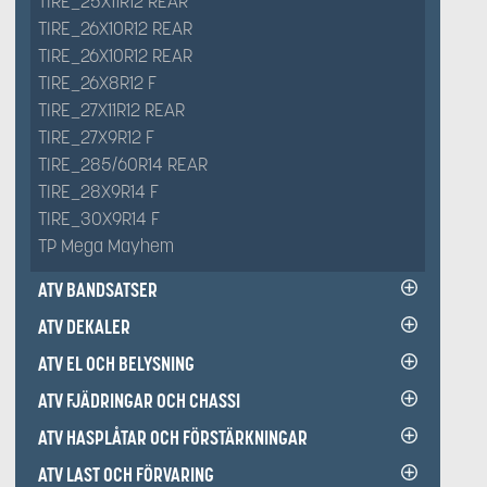
TIRE_25X11R12 REAR
TIRE_26X10R12 REAR
TIRE_26X10R12 REAR
TIRE_26X8R12 F
TIRE_27X11R12 REAR
TIRE_27X9R12 F
TIRE_285/60R14 REAR
TIRE_28X9R14 F
TIRE_30X9R14 F
TP Mega Mayhem
ATV BANDSATSER
ATV DEKALER
ATV EL OCH BELYSNING
ATV FJÄDRINGAR OCH CHASSI
ATV HASPLÅTAR OCH FÖRSTÄRKNINGAR
ATV LAST OCH FÖRVARING