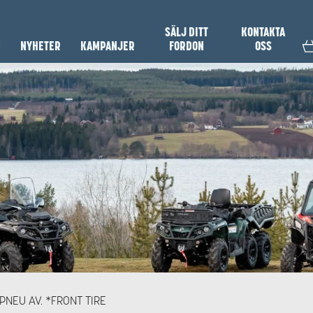
SÄLJ DITT
KONTAKTA
N
NYHETER
KAMPANJER
FORDON
OSS
 PNEU AV. *FRONT TIRE