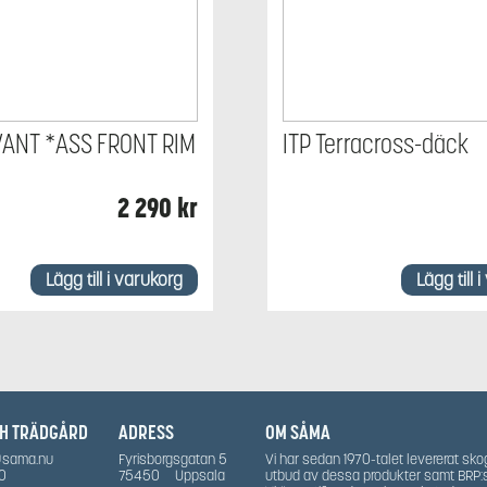
VANT *ASS FRONT RIM
ITP Terracross-däck
2 290
kr
Lägg till i varukorg
Lägg till 
CH TRÄDGÅRD
ADRESS
OM SÅMA
@sama.nu
Fyrisborgsgatan 5
Vi har sedan 1970-talet levererat sko
0
75450
Uppsala
utbud av dessa produkter samt BRP: