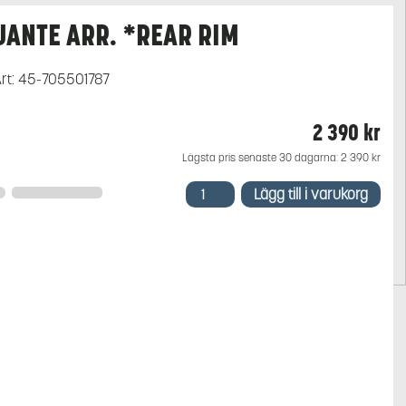
JANTE ARR. *REAR RIM
rt:
45-705501787
2 390
kr
Lägsta pris senaste 30 dagarna:
2 390
kr
JANTE
Lägg till i varukorg
ARR.
*REAR
RIM
mängd