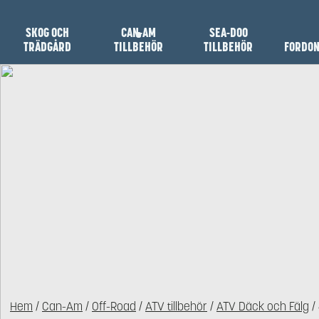
SKOG OCH
CAN-AM
SEA-DOO
TRÄDGÅRD
TILLBEHÖR
TILLBEHÖR
FORDO
Hem
/
Can-Am
/
Off-Road
/
ATV tillbehör
/
ATV Däck och Fälg
/