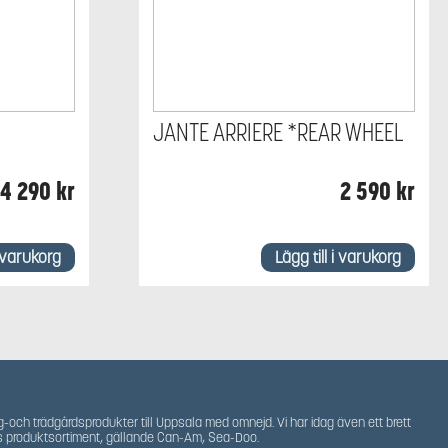
JANTE ARRIERE *REAR WHEEL
4 290
kr
2 590
kr
i varukorg
Lägg till i varukorg
g-och trädgårdsprodukter till Uppsala med omnejd. Vi har idag även ett brett
s produktsortiment, gällande Can-Am, Sea-Doo.