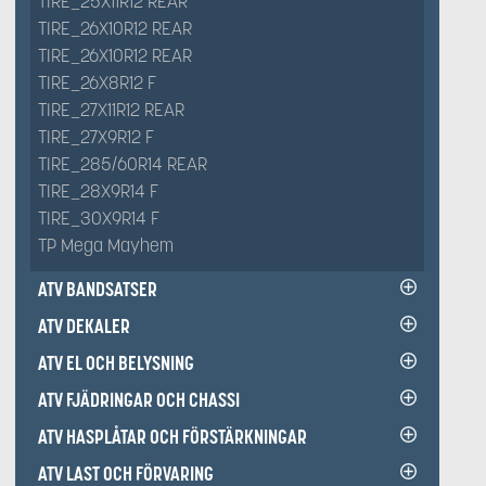
TIRE_25X11R12 REAR
TIRE_26X10R12 REAR
TIRE_26X10R12 REAR
TIRE_26X8R12 F
TIRE_27X11R12 REAR
TIRE_27X9R12 F
TIRE_285/60R14 REAR
TIRE_28X9R14 F
TIRE_30X9R14 F
TP Mega Mayhem
ATV BANDSATSER
ATV DEKALER
ATV EL OCH BELYSNING
ATV FJÄDRINGAR OCH CHASSI
ATV HASPLÅTAR OCH FÖRSTÄRKNINGAR
ATV LAST OCH FÖRVARING