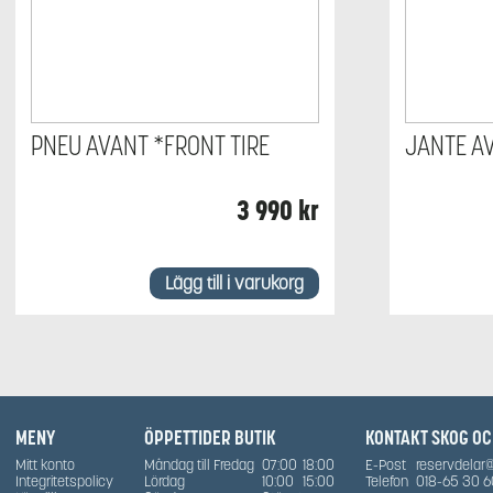
PNEU AVANT *FRONT TIRE
JANTE A
3 990
kr
Lägg till i varukorg
MENY
ÖPPETTIDER BUTIK
KONTAKT SKOG O
Mitt konto
Måndag till Fredag
07:00
18:00
E-Post
reservdelar
Integritetspolicy
Lördag
10:00
15:00
Telefon
018-65 30 6