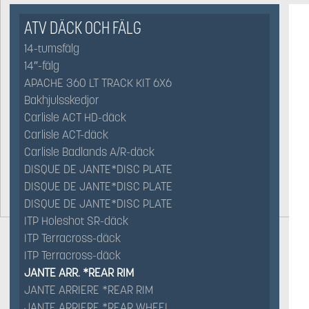
ATV DÄCK OCH FÄLG
14-tumsfälg
14″-fälg
APACHE 360 LT TRACK KIT 6X6
Bakhjulsskedjor
Carlisle ACT HD-däck
Carlisle ACT-däck
Carlisle Badlands A/R-däck
DISQUE DE JANTE*DISC PLATE
DISQUE DE JANTE*DISC PLATE
DISQUE DE JANTE*DISC PLATE
ITP Holeshot SR-däck
ITP Terracross-däck
ITP Terracross-däck
JANTE ARR. *REAR RIM
JANTE ARRIERE *REAR RIM
JANTE ARRIERE *REAR WHEEL