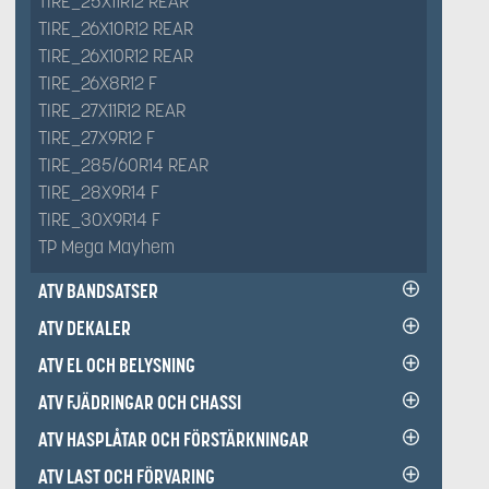
TIRE_25X11R12 REAR
TIRE_26X10R12 REAR
TIRE_26X10R12 REAR
TIRE_26X8R12 F
TIRE_27X11R12 REAR
TIRE_27X9R12 F
TIRE_285/60R14 REAR
TIRE_28X9R14 F
TIRE_30X9R14 F
TP Mega Mayhem
ATV BANDSATSER
ATV DEKALER
ATV EL OCH BELYSNING
ATV FJÄDRINGAR OCH CHASSI
ATV HASPLÅTAR OCH FÖRSTÄRKNINGAR
ATV LAST OCH FÖRVARING