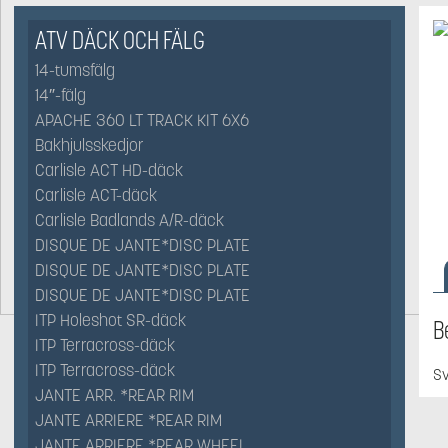
ATV DÄCK OCH FÄLG
14-tumsfälg
14″-fälg
APACHE 360 LT TRACK KIT 6X6
Bakhjulsskedjor
Carlisle ACT HD-däck
Carlisle ACT-däck
Carlisle Badlands A/R-däck
DISQUE DE JANTE*DISC PLATE
DISQUE DE JANTE*DISC PLATE
DISQUE DE JANTE*DISC PLATE
ITP Holeshot SR-däck
B
ITP Terracross-däck
ITP Terracross-däck
Sv
JANTE ARR. *REAR RIM
JANTE ARRIERE *REAR RIM
JANTE ARRIERE *REAR WHEEL