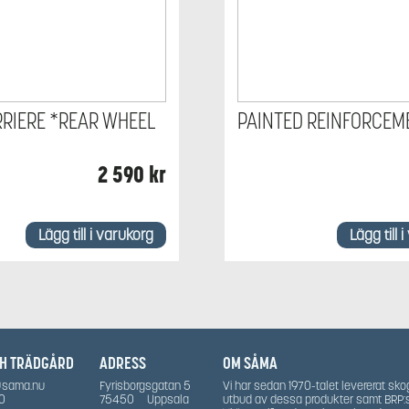
RRIERE *REAR WHEEL
PAINTED REINFORCEM
2 590
kr
Lägg till i varukorg
Lägg till 
CH TRÄDGÅRD
ADRESS
OM SÅMA
@sama.nu
Fyrisborgsgatan 5
Vi har sedan 1970-talet levererat sko
0
75450
Uppsala
utbud av dessa produkter samt BRP: