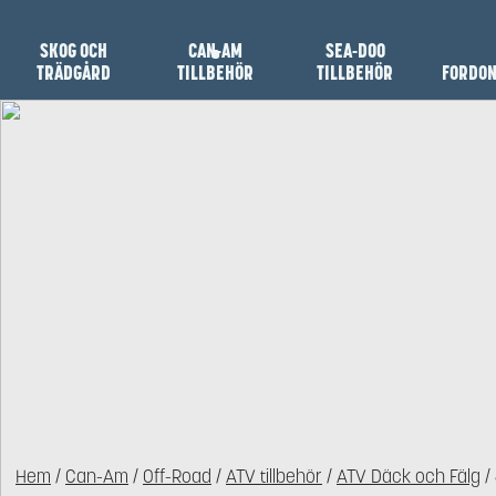
SKOG OCH
CAN-AM
SEA-DOO
TRÄDGÅRD
TILLBEHÖR
TILLBEHÖR
FORDO
Hem
/
Can-Am
/
Off-Road
/
ATV tillbehör
/
ATV Däck och Fälg
/