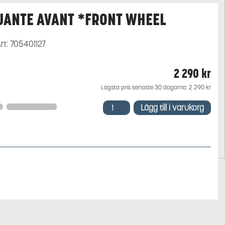
JANTE AVANT *FRONT WHEEL
rt:
705401127
2 290
kr
Lägsta pris senaste 30 dagarna:
2 290
kr
JANTE
Lägg till i varukorg
AVANT
*FRONT
WHEEL
mängd