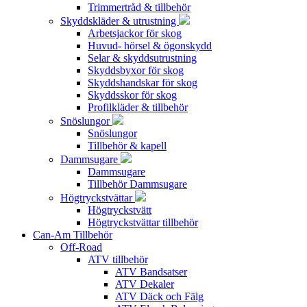
Trimmertråd & tillbehör
Skyddskläder & utrustning
Arbetsjackor för skog
Huvud- hörsel & ögonskydd
Selar & skyddsutrustning
Skyddsbyxor för skog
Skyddshandskar för skog
Skyddsskor för skog
Profilkläder & tillbehör
Snöslungor
Snöslungor
Tillbehör & kapell
Dammsugare
Dammsugare
Tillbehör Dammsugare
Högtryckstvättar
Högtryckstvätt
Högtryckstvättar tillbehör
Can-Am Tillbehör
Off-Road
ATV tillbehör
ATV Bandsatser
ATV Dekaler
ATV Däck och Fälg