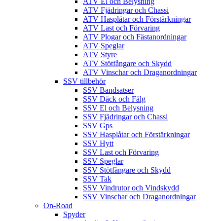
ATV El och Belysning
ATV Fjädringar och Chassi
ATV Hasplåtar och Förstärkningar
ATV Last och Förvaring
ATV Plogar och Fästanordningar
ATV Speglar
ATV Styre
ATV Stötfångare och Skydd
ATV Vinschar och Draganordningar
SSV tillbehör
SSV Bandsatser
SSV Däck och Fälg
SSV El och Belysning
SSV Fjädringar och Chassi
SSV Gps
SSV Hasplåtar och Förstärkningar
SSV Hytt
SSV Last och Förvaring
SSV Speglar
SSV Stötfångare och Skydd
SSV Tak
SSV Vindrutor och Vindskydd
SSV Vinschar och Draganordningar
On-Road
Spyder