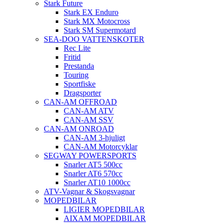
Stark Future
Stark EX Enduro
Stark MX Motocross
Stark SM Supermotard
SEA-DOO VATTENSKOTER
Rec Lite
Fritid
Prestanda
Touring
Sportfiske
Dragsporter
CAN-AM OFFROAD
CAN-AM ATV
CAN-AM SSV
CAN-AM ONROAD
CAN-AM 3-hjuligt
CAN-AM Motorcyklar
SEGWAY POWERSPORTS
Snarler AT5 500cc
Snarler AT6 570cc
Snarler AT10 1000cc
ATV-Vagnar & Skogsvagnar
MOPEDBILAR
LIGIER MOPEDBILAR
AIXAM MOPEDBILAR