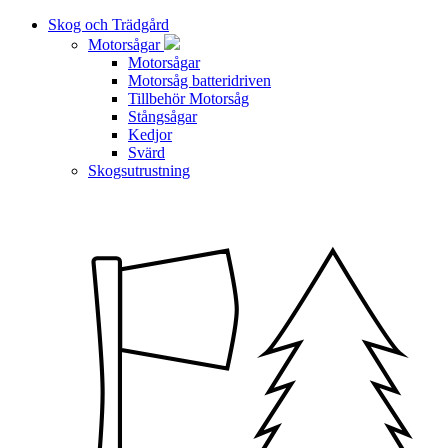
Skog och Trädgård
Motorsågar
Motorsågar
Motorsåg batteridriven
Tillbehör Motorsåg
Stångsågar
Kedjor
Svärd
Skogsutrustning