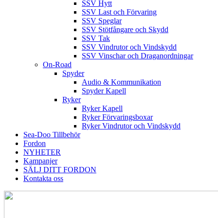
SSV Hytt
SSV Last och Förvaring
SSV Speglar
SSV Stötfångare och Skydd
SSV Tak
SSV Vindrutor och Vindskydd
SSV Vinschar och Draganordningar
On-Road
Spyder
Audio & Kommunikation
Spyder Kapell
Ryker
Ryker Kapell
Ryker Förvaringsboxar
Ryker Vindrutor och Vindskydd
Sea-Doo Tillbehör
Fordon
NYHETER
Kampanjer
SÄLJ DITT FORDON
Kontakta oss