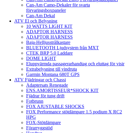
Can-Am Camo-Dekaler för svarta
förvaringsboxpaneler
Can-Am Dekal
ATV El och Belysning
10 WATTS LIGHT KIT
ADAPTOR HARNESS
ADAPTOR HARNESS
Baja-Helljusstrålkastare
BLUETOOTH Ljudsystem från MXT
CTEK BRP 5.0 Laddare
DOME LIGHT
Eluppvärmda passagerarhandtag och eluttag för visir
Extrabelysning till vindruta
Garmin Montana 680T GPS
ATV Fjädringar och Chassi
Adaptersats Renegade
ENS.AMORTISSEUR*SHOCK KIT
Fjädrar för tung drift
Fotbrunn
FOX AJUSTABLE SHOCKS
FOX Performance stötdämpare 1.5 podium X RC2
HPG
FOX-Stötdämpare
Förarryggstöd