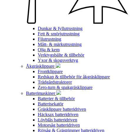
Dunkar & fyllutrustning
Fett & smörjutrustning
Filutrustning
Mått- & märkutrustning
Olja & kem
Verktygsbälte & tillbehör
Yxor & skogsverktyg
Åkgräsklippare
Frontklippare
Redskap & tillbehör för åkgräsklippare
Trädgårdstraktorer
Zero-turn & spakgräsklippare
Batterimaskiner
Batterier & tillbehör
Batterisekatör
Gräsklippare batteridriven
Häcksax batteridriven
Lövblås batteridriven
Motorsåg batteridriven
Röjsåg & Grästrimmer batteridriven