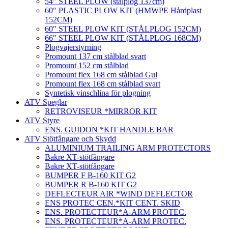
54″ STEEL PLOW (stålplog 137cm)
60″ PLASTIC PLOW KIT (HMWPE Hårdplast
152CM)
60″ STEEL PLOW KIT (STÅLPLOG 152CM)
66″ STEEL PLOW KIT (STÅLPLOG 168CM)
Plogvajerstyrning
Promount 137 cm stålblad svart
Promount 152 cm stålblad
Promount flex 168 cm stålblad Gul
Promount flex 168 cm stålblad svart
Syntetisk vinschlina för plogning
ATV Speglar
RETROVISEUR *MIRROR KIT
ATV Styre
ENS. GUIDON *KIT HANDLE BAR
ATV Stötfångare och Skydd
ALUMINIUM TRAILING ARM PROTECTORS
Bakre XT-stötfångare
Bakre XT-stötfångare
BUMPER F B-160 KIT G2
BUMPER R B-160 KIT G2
DEFLECTEUR AIR *WIND DEFLECTOR
ENS PROTEC CEN.*KIT CENT. SKID
ENS. PROTECTEUR*A-ARM PROTEC.
ENS. PROTECTEUR*A-ARM PROTEC.