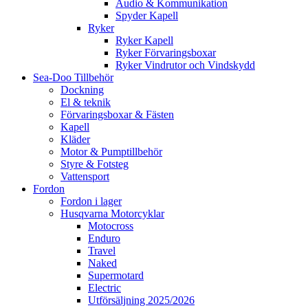
Audio & Kommunikation
Spyder Kapell
Ryker
Ryker Kapell
Ryker Förvaringsboxar
Ryker Vindrutor och Vindskydd
Sea-Doo Tillbehör
Dockning
El & teknik
Förvaringsboxar & Fästen
Kapell
Kläder
Motor & Pumptillbehör
Styre & Fotsteg
Vattensport
Fordon
Fordon i lager
Husqvarna Motorcyklar
Motocross
Enduro
Travel
Naked
Supermotard
Electric
Utförsäljning 2025/2026