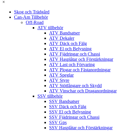
×
Skog och Trädgård
Can-Am Tillbehör
Off-Road
ATV tillbehör
ATV Bandsatser
ATV Dekaler
ATV Däck och Fälg
ATV El och Belysning
ATV Fjädringar och Chassi
ATV Hasplåtar och Förstärkningar
ATV Last och Förvaring
ATV Plogar och Fästanordningar
ATV Speglar
ATV Styre
ATV Stötfångare och Skydd
ATV Vinschar och Draganordningar
SSV tillbehör
SSV Bandsatser
SSV Däck och Fälg
SSV El och Belysning
SSV Fjädringar och Chassi
SSV Gps
SSV Hasplåtar och Förstärkningar