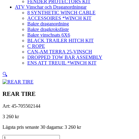
FENDER PROTECTORS KIT
ATV Vinschar och Draganordningar
8 SYNTHETIC WINCH CABLE
ACCESSOIRES *WINCH KIT
Bakre draganordning
Bakre dragkroksfäste
Bakre vinschsats 6X6
BLACK TRAILER HITCH KIT
C ROPE
CAN-AM TERRA 25-VINSCH
DROPPED TOW BAR ASSEMBLY
ENS ATT TREUIL *WINCH KIT
🔍
REAR TIRE
Art:
45-705502144
3 260
kr
Lägsta pris senaste 30 dagarna:
3 260
kr
REAR