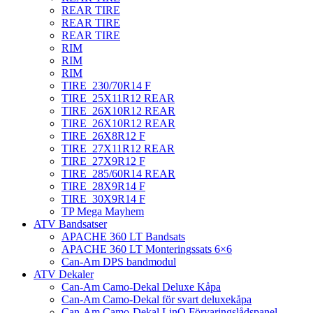
REAR TIRE
REAR TIRE
REAR TIRE
RIM
RIM
RIM
TIRE_230/70R14 F
TIRE_25X11R12 REAR
TIRE_26X10R12 REAR
TIRE_26X10R12 REAR
TIRE_26X8R12 F
TIRE_27X11R12 REAR
TIRE_27X9R12 F
TIRE_285/60R14 REAR
TIRE_28X9R14 F
TIRE_30X9R14 F
TP Mega Mayhem
ATV Bandsatser
APACHE 360 LT Bandsats
APACHE 360 LT Monteringssats 6×6
Can-Am DPS bandmodul
ATV Dekaler
Can-Am Camo-Dekal Deluxe Kåpa
Can-Am Camo-Dekal för svart deluxekåpa
Can-Am Camo-Dekal LinQ Förvaringslådspanel