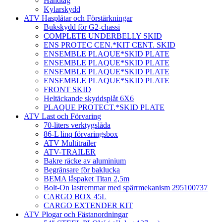
Handtag
Kylarskydd
ATV Hasplåtar och Förstärkningar
Bukskydd för G2-chassi
COMPLETE UNDERBELLY SKID
ENS PROTEC CEN.*KIT CENT. SKID
ENSEMBLE PLAQUE*SKID PLATE
ENSEMBLE PLAQUE*SKID PLATE
ENSEMBLE PLAQUE*SKID PLATE
ENSEMBLE PLAQUE*SKID PLATE
FRONT SKID
Heltäckande skyddsplåt 6X6
PLAQUE PROTECT.*SKID PLATE
ATV Last och Förvaring
70-liters verktygslåda
86-L linq förvaringsbox
ATV Multitrailer
ATV-TRAILER
Bakre räcke av aluminium
Begränsare för baklucka
BEMA låspaket Titan 2,5m
Bolt-On lastremmar med spärrmekanism 295100737
CARGO BOX 45L
CARGO EXTENDER KIT
ATV Plogar och Fästanordningar