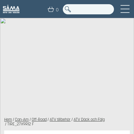
0
Hem
/
Can-Am
/
Off-Road
/
ATV tillbehör
/
ATV Däck och Fälg
/ TIRE_27X9R12 F