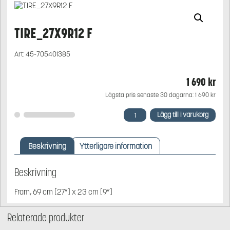
TIRE_27X9R12 F
Art:
45-705401385
1 690
kr
Lägsta pris senaste 30 dagarna:
1 690
kr
TIRE_27X9R12
Lägg till i varukorg
F
mängd
Beskrivning
Ytterligare information
Beskrivning
Fram, 69 cm [27”] x 23 cm [9”]
Relaterade produkter