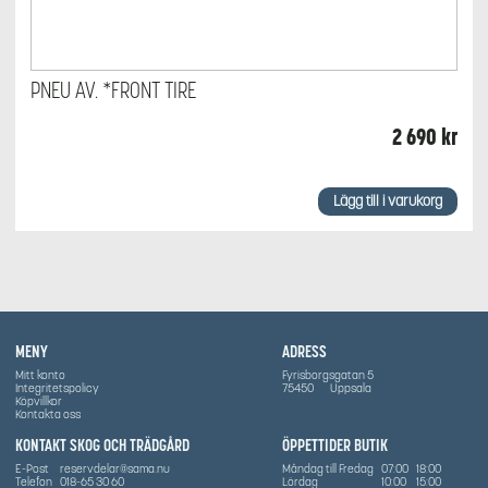
PNEU AV. *FRONT TIRE
2 690
kr
Lägg till i varukorg
MENY
ADRESS
Mitt konto
Fyrisborgsgatan 5
Integritetspolicy
75450
Uppsala
Köpvillkor
Kontakta oss
KONTAKT SKOG OCH TRÄDGÅRD
ÖPPETTIDER BUTIK
E-Post
reservdelar@sama.nu
Måndag till Fredag
07:00
18:00
Telefon
018-65 30 60
Lördag
10:00
15:00