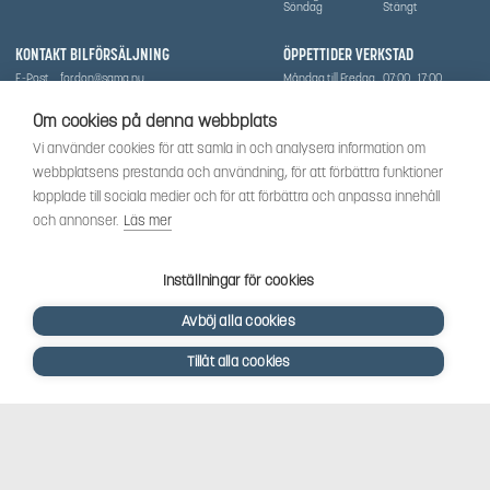
Söndag
Stängt
KONTAKT BILFÖRSÄLJNING
ÖPPETTIDER VERKSTAD
E-Post
fordon@sama.nu
Måndag till Fredag
07:00
17:00
Telefon
0702836416
Lördag
Stängt
Söndag
Stängt
Om cookies på denna webbplats
OM SÅMA
Vi använder cookies för att samla in och analysera information om
Vi har sedan 1970-talet levererat skog-och trädgårdsprodukter till Uppsala med omnejd. Vi
webbplatsens prestanda och användning, för att förbättra funktioner
har idag även ett brett utbud av dessa produkter samt BRP:s produktsortiment, gällande
Can-Am, Sea-Doo.
kopplade till sociala medier och för att förbättra och anpassa innehåll
Vi är certifierad serviceverkstad.
och annonser.
Läs mer
SOCIALT
Följ oss för att få de senaste uppdateringarna, nyheter och spännande innehåll.
Inställningar för cookies
Avböj alla cookies
Tillåt alla cookies