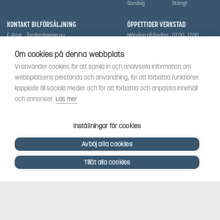
Söndag
Stängt
KONTAKT BILFÖRSÄLJNING
ÖPPETTIDER VERKSTAD
E-Post
fordon@sama.nu
Måndag till Fredag
07:00
17:00
Telefon
0702836416
Lördag
Stängt
Söndag
Stängt
Om cookies på denna webbplats
OM SÅMA
Vi använder cookies för att samla in och analysera information om
Vi har sedan 1970-talet levererat skog-och trädgårdsprodukter till Uppsala med omnejd. Vi
webbplatsens prestanda och användning, för att förbättra funktioner
har idag även ett brett utbud av dessa produkter samt BRP:s produktsortiment, gällande
Can-Am, Sea-Doo.
kopplade till sociala medier och för att förbättra och anpassa innehåll
Vi är certifierad serviceverkstad.
och annonser.
Läs mer
SOCIALT
Följ oss för att få de senaste uppdateringarna, nyheter och spännande innehåll.
Inställningar för cookies
Avböj alla cookies
Tillåt alla cookies