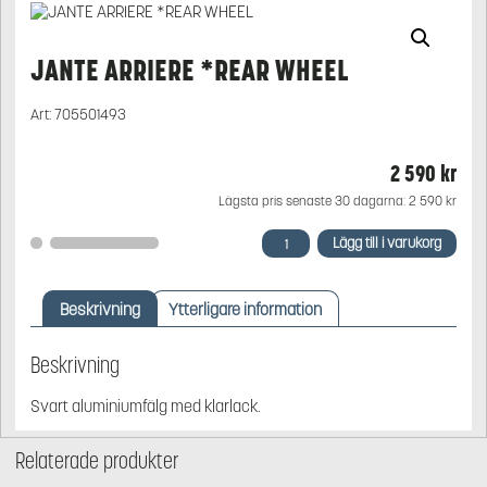
JANTE ARRIERE *REAR WHEEL
Art:
705501493
2 590
kr
Lägsta pris senaste 30 dagarna:
2 590
kr
JANTE
Lägg till i varukorg
ARRIERE
*REAR
WHEEL
Beskrivning
Ytterligare information
mängd
Beskrivning
Svart aluminiumfälg med klarlack.
Relaterade produkter