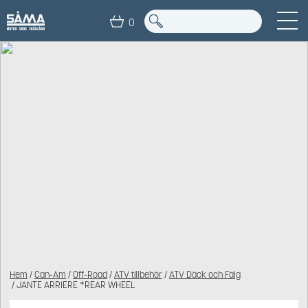
0
Hem
/
Can-Am
/
Off-Road
/
ATV tillbehör
/
ATV Däck och Fälg
/ JANTE ARRIERE *REAR WHEEL