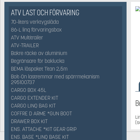
ATV LAST OCH FÖRVARING
70-liters verktygslåda
86-L linq förvaringsbox
ATV Multitrailer
ATV-TRAILER
Bakre räcke av aluminium
Begränsare för baklucka
BEMA låspaket Titan 2,5m
Bolt-On lastremmar med spärrmekanism
295100737
CARGO BOX 45L
CARGO EXTENDER KIT
B
CARGO LINQ BAG KIT
COFFRE D ARME *GUN BOOT
Li
DRAWER BOX KIT
(s
ENS. ATTACHE *KIT GEAR GRIP
ENS. BASE *LINQ BASE KIT