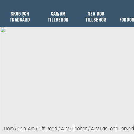
SKOG OCH
CAN-AM
SEA-DOO
TRÄDGÅRD
TILLBEHÖR
TILLBEHÖR
FORDO
Hem
/
Can-Am
/
Off-Road
/
ATV tillbehör
/
ATV Last och Förvar