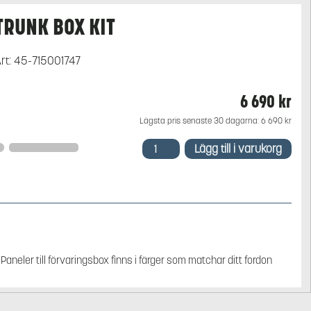
TRUNK BOX KIT
rt:
45-715001747
6 690
kr
Lägsta pris senaste 30 dagarna:
6 690
kr
TRUNK
Lägg till i varukorg
BOX
KIT
mängd
Paneler till förvaringsbox finns i färger som matchar ditt fordon