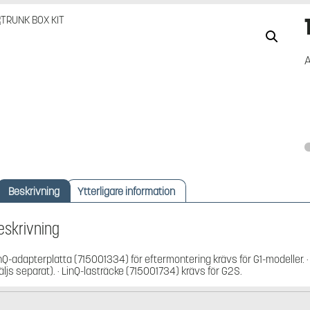
A
Beskrivning
Ytterligare information
eskrivning
nQ-adapterplatta (715001334) för eftermontering krävs för G1-modeller. · 
äljs separat). · LinQ-lasträcke (715001734) krävs för G2S.