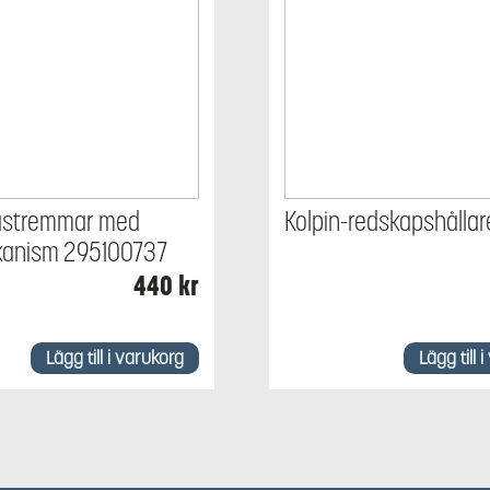
lastremmar med
Kolpin-redskapshållar
kanism 295100737
440
kr
Lägg till i varukorg
Lägg till 