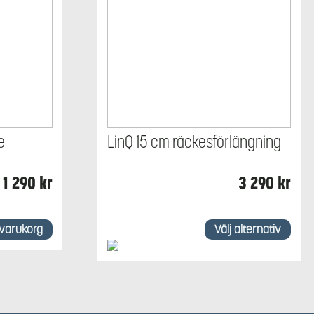
e
LinQ 15 cm räckesförlängning
1 290
kr
3 290
kr
Den
här
i varukorg
Välj alternativ
produkten
har
flera
varianter.
De
olika
alternativen