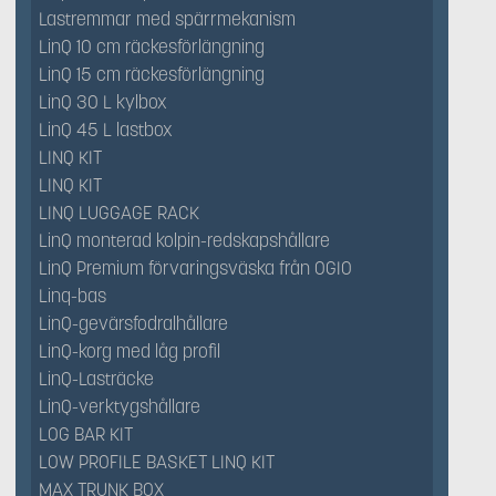
Lastremmar med spärrmekanism
LinQ 10 cm räckesförlängning
LinQ 15 cm räckesförlängning
LinQ 30 L kylbox
LinQ 45 L lastbox
LINQ KIT
LINQ KIT
LINQ LUGGAGE RACK
LinQ monterad kolpin-redskapshållare
LinQ Premium förvaringsväska från OGIO
Linq-bas
LinQ-gevärsfodralhållare
LinQ-korg med låg profil
LinQ-Lasträcke
LinQ-verktygshållare
LOG BAR KIT
LOW PROFILE BASKET LINQ KIT
MAX TRUNK BOX