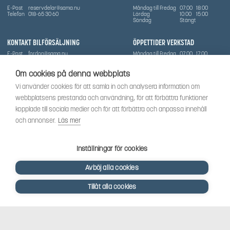
E-Post
reservdelar@sama.nu
Måndag till Fredag
07:00
18:00
Telefon
018-65 30 60
Lördag
10:00
15:00
Söndag
Stängt
KONTAKT BILFÖRSÄLJNING
ÖPPETTIDER VERKSTAD
E-Post
fordon@sama.nu
Måndag till Fredag
07:00
17:00
Telefon
0702836416
Lördag
Stängt
Söndag
Stängt
Om cookies på denna webbplats
OM SÅMA
Vi använder cookies för att samla in och analysera information om
Vi har sedan 1970-talet levererat skog-och trädgårdsprodukter till Uppsala med omnejd. Vi
webbplatsens prestanda och användning, för att förbättra funktioner
har idag även ett brett utbud av dessa produkter samt BRP:s produktsortiment, gällande
Can-Am, Sea-Doo.
kopplade till sociala medier och för att förbättra och anpassa innehåll
Vi är certifierad serviceverkstad.
och annonser.
Läs mer
SOCIALT
Följ oss för att få de senaste uppdateringarna, nyheter och spännande innehåll.
Inställningar för cookies
Avböj alla cookies
Tillåt alla cookies