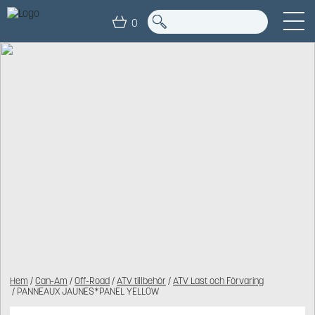
0
Hem
/
Can-Am
/
Off-Road
/
ATV tillbehör
/
ATV Last och Förvaring
/ PANNEAUX JAUNES*PANEL YELLOW