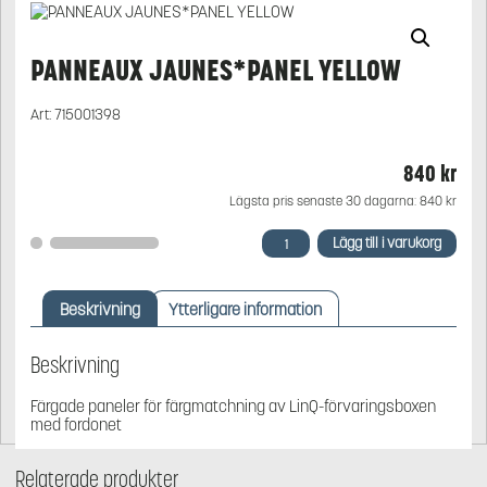
PANNEAUX JAUNES*PANEL YELLOW
Art:
715001398
840
kr
Lägsta pris senaste 30 dagarna:
840
kr
PANNEAUX
Lägg till i varukorg
JAUNES*PANEL
YELLOW
mängd
Beskrivning
Ytterligare information
Beskrivning
Färgade paneler för färgmatchning av LinQ-förvaringsboxen
med fordonet
Relaterade produkter