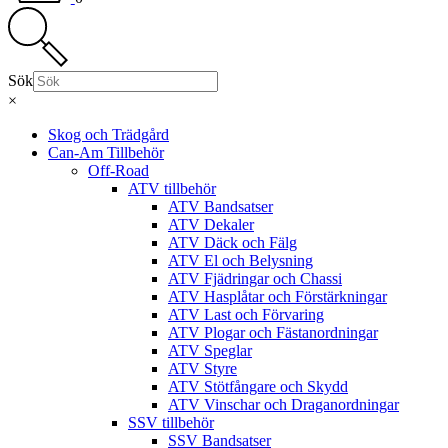
Sök
×
Skog och Trädgård
Can-Am Tillbehör
Off-Road
ATV tillbehör
ATV Bandsatser
ATV Dekaler
ATV Däck och Fälg
ATV El och Belysning
ATV Fjädringar och Chassi
ATV Hasplåtar och Förstärkningar
ATV Last och Förvaring
ATV Plogar och Fästanordningar
ATV Speglar
ATV Styre
ATV Stötfångare och Skydd
ATV Vinschar och Draganordningar
SSV tillbehör
SSV Bandsatser