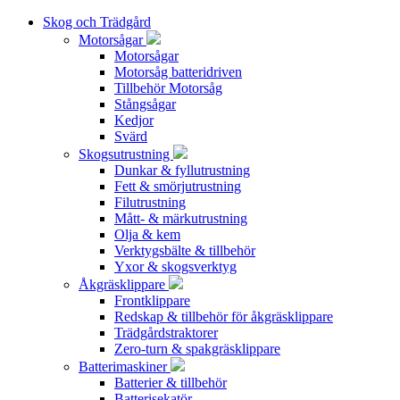
Skog och Trädgård
Motorsågar
Motorsågar
Motorsåg batteridriven
Tillbehör Motorsåg
Stångsågar
Kedjor
Svärd
Skogsutrustning
Dunkar & fyllutrustning
Fett & smörjutrustning
Filutrustning
Mått- & märkutrustning
Olja & kem
Verktygsbälte & tillbehör
Yxor & skogsverktyg
Åkgräsklippare
Frontklippare
Redskap & tillbehör för åkgräsklippare
Trädgårdstraktorer
Zero-turn & spakgräsklippare
Batterimaskiner
Batterier & tillbehör
Batterisekatör