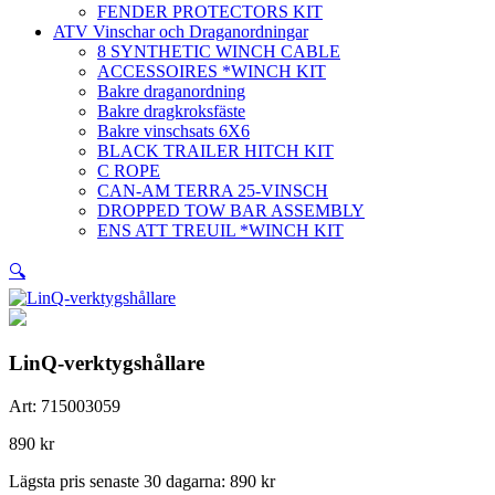
FENDER PROTECTORS KIT
ATV Vinschar och Draganordningar
8 SYNTHETIC WINCH CABLE
ACCESSOIRES *WINCH KIT
Bakre draganordning
Bakre dragkroksfäste
Bakre vinschsats 6X6
BLACK TRAILER HITCH KIT
C ROPE
CAN-AM TERRA 25-VINSCH
DROPPED TOW BAR ASSEMBLY
ENS ATT TREUIL *WINCH KIT
🔍
LinQ-verktygshållare
Art:
715003059
890
kr
Lägsta pris senaste 30 dagarna:
890
kr