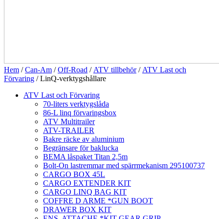
Hem
/
Can-Am
/
Off-Road
/
ATV tillbehör
/
ATV Last och
Förvaring
/ LinQ-verktygshållare
ATV Last och Förvaring
70-liters verktygslåda
86-L linq förvaringsbox
ATV Multitrailer
ATV-TRAILER
Bakre räcke av aluminium
Begränsare för baklucka
BEMA låspaket Titan 2,5m
Bolt-On lastremmar med spärrmekanism 295100737
CARGO BOX 45L
CARGO EXTENDER KIT
CARGO LINQ BAG KIT
COFFRE D ARME *GUN BOOT
DRAWER BOX KIT
ENS. ATTACHE *KIT GEAR GRIP