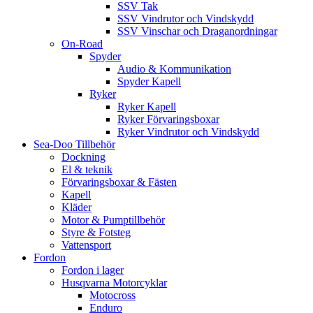
SSV Tak
SSV Vindrutor och Vindskydd
SSV Vinschar och Draganordningar
On-Road
Spyder
Audio & Kommunikation
Spyder Kapell
Ryker
Ryker Kapell
Ryker Förvaringsboxar
Ryker Vindrutor och Vindskydd
Sea-Doo Tillbehör
Dockning
El & teknik
Förvaringsboxar & Fästen
Kapell
Kläder
Motor & Pumptillbehör
Styre & Fotsteg
Vattensport
Fordon
Fordon i lager
Husqvarna Motorcyklar
Motocross
Enduro