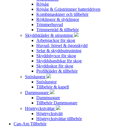
Röjsåg
Röjsåg & Grästrimmer batteridriven
Kombimaskiner och tillbehör
Röjklingor & slyklingor
Trimmerhuvud
Trimmertråd & tillbehör
Skyddskläder & utrustning
Arbetsjackor för skog
Huvud- hörsel & ögonskydd
Selar & skyddsutrustning
Skyddsbyxor för skog
Skyddshandskar för skog
Skyddsskor för skog
Profilkläder & tillbehör
Snöslungor
Snöslungor
Tillbehör & kapell
Dammsugare
Dammsugare
Tillbehör Dammsugare
Högtryckstvättar
Högtryckstvätt
Högtryckstvättar tillbehör
Can-Am Tillbehör