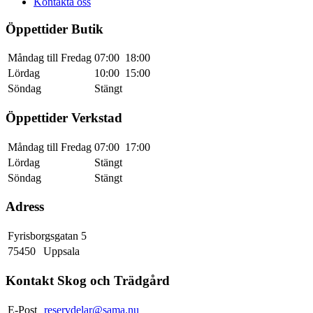
Kontakta oss
kan
väljas
Öppettider Butik
på
produktsidan
Måndag till Fredag
07:00
18:00
Lördag
10:00
15:00
Söndag
Stängt
Öppettider Verkstad
Måndag till Fredag
07:00
17:00
Lördag
Stängt
Söndag
Stängt
Adress
Fyrisborgsgatan 5
75450
Uppsala
Kontakt Skog och Trädgård
E-Post
reservdelar@sama.nu