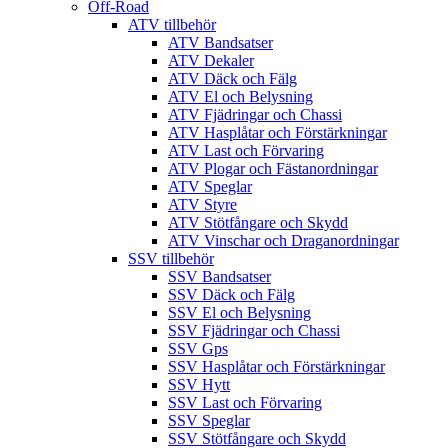
Off-Road
ATV tillbehör
ATV Bandsatser
ATV Dekaler
ATV Däck och Fälg
ATV El och Belysning
ATV Fjädringar och Chassi
ATV Hasplåtar och Förstärkningar
ATV Last och Förvaring
ATV Plogar och Fästanordningar
ATV Speglar
ATV Styre
ATV Stötfångare och Skydd
ATV Vinschar och Draganordningar
SSV tillbehör
SSV Bandsatser
SSV Däck och Fälg
SSV El och Belysning
SSV Fjädringar och Chassi
SSV Gps
SSV Hasplåtar och Förstärkningar
SSV Hytt
SSV Last och Förvaring
SSV Speglar
SSV Stötfångare och Skydd