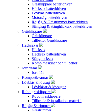
Gräsklippare batteridriven
Häcksax batteridriven
Lövblås batteridriven
Motorsåg batteridriven
Röjsåg & Grästrimmer batteridriven
Stångsåg & stånghäcksax batteridriven
Gräsklippare
Gräsklippare
Tillbehör Gräsklippare
Häcksaxar
Häcksax
Häcksax batteridriven
Stånghäcksax
Kombimaskiner och tillbehör
Jordfräsar
Jordfräs
Kompostkvarnar
Lövblås & lövsug
Lövblåsar & lövsugar
Robotgräsklippare
Robotgräsklippare
Tillbehör & installationsmaterial
Röjsåg & trimmer
Grästrimmer