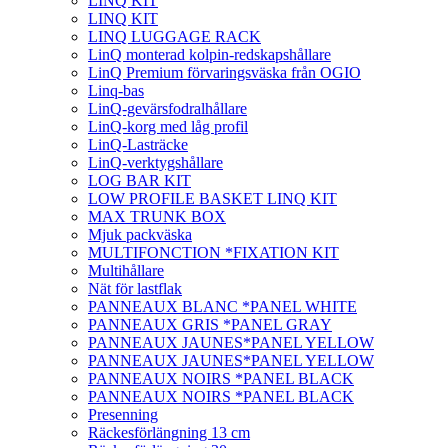
LINQ KIT
LINQ KIT
LINQ LUGGAGE RACK
LinQ monterad kolpin-redskapshållare
LinQ Premium förvaringsväska från OGIO
Linq-bas
LinQ-gevärsfodralhållare
LinQ-korg med låg profil
LinQ-Lasträcke
LinQ-verktygshållare
LOG BAR KIT
LOW PROFILE BASKET LINQ KIT
MAX TRUNK BOX
Mjuk packväska
MULTIFONCTION *FIXATION KIT
Multihållare
Nät för lastflak
PANNEAUX BLANC *PANEL WHITE
PANNEAUX GRIS *PANEL GRAY
PANNEAUX JAUNES*PANEL YELLOW
PANNEAUX JAUNES*PANEL YELLOW
PANNEAUX NOIRS *PANEL BLACK
PANNEAUX NOIRS *PANEL BLACK
Presenning
Räckesförlängning 13 cm