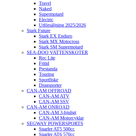
Travel
Naked
Supermotard
Electric
Utförsäljning 2025/2026
Stark Future
Stark EX Enduro
Stark MX Motocross
Stark SM Supermotard
SEA-DOO VATTENSKOTER
Rec Lite
Fritid
Prestanda
Touring
Sportfiske
Dragsporter
CAN-AM OFFROAD
CAN-AM ATV
CAN-AM SSV
CAN-AM ONROAD
CAN-AM 3-hjuligt
CAN-AM Motorcyklar
SEGWAY POWERSPORTS
Snarler AT5 500cc
Snarler AT6 570cc