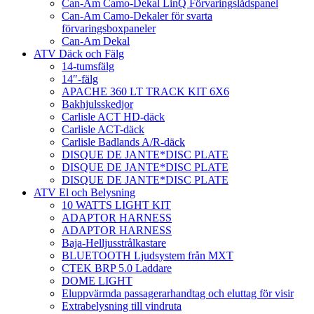
Can-Am Camo-Dekal LinQ Förvaringslådspanel
Can-Am Camo-Dekaler för svarta
förvaringsboxpaneler
Can-Am Dekal
ATV Däck och Fälg
14-tumsfälg
14″-fälg
APACHE 360 LT TRACK KIT 6X6
Bakhjulsskedjor
Carlisle ACT HD-däck
Carlisle ACT-däck
Carlisle Badlands A/R-däck
DISQUE DE JANTE*DISC PLATE
DISQUE DE JANTE*DISC PLATE
DISQUE DE JANTE*DISC PLATE
ATV El och Belysning
10 WATTS LIGHT KIT
ADAPTOR HARNESS
ADAPTOR HARNESS
Baja-Helljusstrålkastare
BLUETOOTH Ljudsystem från MXT
CTEK BRP 5.0 Laddare
DOME LIGHT
Eluppvärmda passagerarhandtag och eluttag för visir
Extrabelysning till vindruta