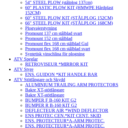
54″ STEEL PLOW (stålplog 137cm)
60″ PLASTIC PLOW KIT (HMWPE Hårdplast
152CM)
60″ STEEL PLOW KIT (STÅLPLOG 152CM)
66″ STEEL PLOW KIT (STÅLPLOG 168CM)
Plogvajerstyrning
Promount 137 cm stålblad svart
Promount 152 cm stålblad
Promount flex 168 cm stålblad Gul
Promount flex 168 cm stålblad svart
Syntetisk vinschlina för plogning
ATV Speglar
RETROVISEUR *MIRROR KIT
ATV Styre
ENS. GUIDON *KIT HANDLE BAR
ATV Stötfångare och Skydd
ALUMINIUM TRAILING ARM PROTECTORS
Bakre XT-stötfångare
Bakre XT-stötfångare
BUMPER F B-160 KIT G2
BUMPER R B-160 KIT G2
DEFLECTEUR AIR *WIND DEFLECTOR
ENS PROTEC CEN.*KIT CENT. SKID
ENS. PROTECTEUR*A-ARM PROTEC.
ENS. PROTECTEUR*A-ARM PROTEC.