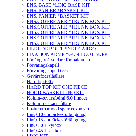
ENS. BASE *LINQ BASE KIT
ENS. PANIER *BASKET KIT
ENS. PANIER *BASKET KIT
ENS.COFFRE ARR *TRUNK BOX KIT
ENS.COFFRE ARR *TRUNK BOX KIT
ENS.COFFRE ARR *TRUNK BOX KIT
ENS.COFFRE ARR *TRUNK BOX KIT
ENS.COFFRE ARR *TRUNK BOX KIT
FILET DE BOITE *NET CARGO
FIXATION ARME *GUN BOOT SUPP.
Förlängare/avdelare för baklucka
Förvaringskapell
Förvaringskapell 6×6
Gevärsfodralhållare
Hard top 6×6
HARD TOP KIT ONE PIECE
HOOD BASKET LINQ KIT
Kolpin-gevärsfodral 6.0 Impact
Kolpin-redskapshållare
Lastremmar med spärrmekanism
LinQ 10 cm räckesförlängning
LinQ 15 cm räckesförlängning
LinQ 30 L kylbox
LinQ 45 L lastbox