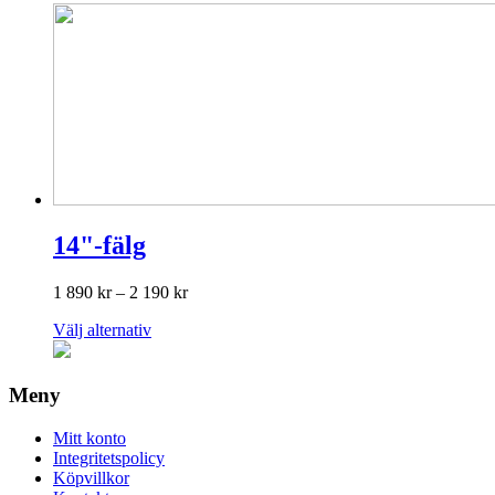
14"-fälg
Prisintervall:
1 890
kr
–
2 190
kr
1
Den
Välj alternativ
890 kr
här
till
produkten
2
har
190 kr
Meny
flera
varianter.
Mitt konto
De
Integritetspolicy
olika
Köpvillkor
alternativen