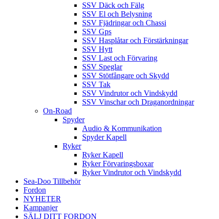
SSV Däck och Fälg
SSV El och Belysning
SSV Fjädringar och Chassi
SSV Gps
SSV Hasplåtar och Förstärkningar
SSV Hytt
SSV Last och Förvaring
SSV Speglar
SSV Stötfångare och Skydd
SSV Tak
SSV Vindrutor och Vindskydd
SSV Vinschar och Draganordningar
On-Road
Spyder
Audio & Kommunikation
Spyder Kapell
Ryker
Ryker Kapell
Ryker Förvaringsboxar
Ryker Vindrutor och Vindskydd
Sea-Doo Tillbehör
Fordon
NYHETER
Kampanjer
SÄLJ DITT FORDON