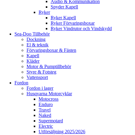
Audio & Kommunikation
Spyder Kapell
Ryker
Ryker Kapell
Ryker Förvaringsboxar
Ryker Vindrutor och Vindskydd
Sea-Doo Tillbehör
Dockning
El & teknik
Förvaringsboxar & Fästen
Kapell
Kläder
Motor & Pumptillbehör
Styre & Fotsteg
Vattensport
Fordon
Fordon i lager
Husqvarna Motorcyklar
Motocross
Enduro
Travel
Naked
Supermotard
Electric
Utförsäljning 2025/2026