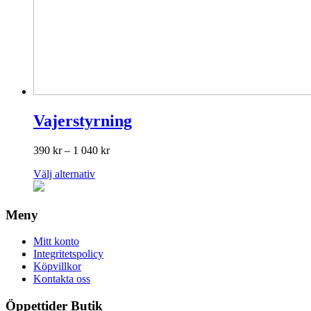
Vajerstyrning
Prisintervall:
390
kr
–
1 040
kr
390 kr
Den
Välj alternativ
till
här
1
produkten
040 kr
har
Meny
flera
varianter.
Mitt konto
De
Integritetspolicy
olika
Köpvillkor
alternativen
Kontakta oss
kan
väljas
Öppettider Butik
på