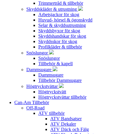
Trimmertråd & tillbehör
Skyddskläder & utrustning
Arbetsjackor för skog
Huvud- hörsel & ögonskydd
Selar & skyddsutrustning
Skyddsbyxor för skog
Skyddshandskar för skog
Skyddsskor för skog
Profilkläder & tillbehör
Snöslungor
Snöslungor
Tillbehör & kapell
Dammsugare
Dammsugare
Tillbehör Dammsugare
Högtryckstvättar
Högtryckstvätt
Högtryckstvättar tillbehör
Can-Am Tillbehör
Off-Road
ATV tillbehör
ATV Bandsatser
ATV Dekaler
ATV Däck och Fälg