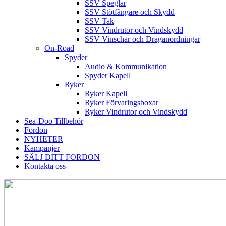
SSV Speglar
SSV Stötfångare och Skydd
SSV Tak
SSV Vindrutor och Vindskydd
SSV Vinschar och Draganordningar
On-Road
Spyder
Audio & Kommunikation
Spyder Kapell
Ryker
Ryker Kapell
Ryker Förvaringsboxar
Ryker Vindrutor och Vindskydd
Sea-Doo Tillbehör
Fordon
NYHETER
Kampanjer
SÄLJ DITT FORDON
Kontakta oss