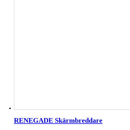
väljas
på
produktsidan
RENEGADE Skärmbreddare