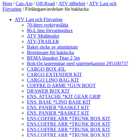
Hem
/
Can-Am
/
Off-Road
/
ATV tillbehör
/
ATV Last och
Förvaring
/ Förlängare/avdelare för baklucka
ATV Last och Förvaring
70-liters verktygslåda
86-L linq förvaringsbox
ATV Multitrailer
ATV-TRAILER
Bakre räcke av aluminium
Begränsare för baklucka
BEMA låspaket Titan 2,5m
Bolt-On lastremmar med spärrmekanism 295100737
CARGO BOX 45L
CARGO EXTENDER KIT
CARGO LINQ BAG KIT
COFFRE D ARME *GUN BOOT
DRAWER BOX KIT
ENS. ATTACHE *KIT GEAR GRIP
ENS. BASE *LINQ BASE KIT
ENS. PANIER *BASKET KIT
ENS. PANIER *BASKET KIT
ENS.COFFRE ARR *TRUNK BOX KIT
ENS.COFFRE ARR *TRUNK BOX KIT
ENS.COFFRE ARR *TRUNK BOX KIT
ENS.COFFRE ARR *TRUNK BOX KIT