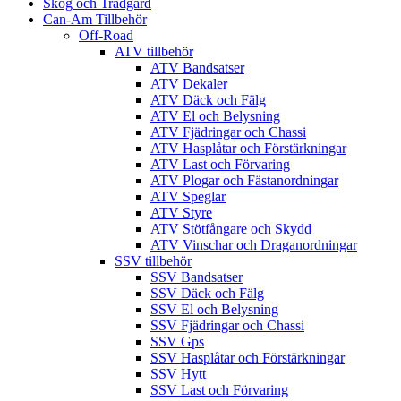
Skog och Trädgård
Can-Am Tillbehör
Off-Road
ATV tillbehör
ATV Bandsatser
ATV Dekaler
ATV Däck och Fälg
ATV El och Belysning
ATV Fjädringar och Chassi
ATV Hasplåtar och Förstärkningar
ATV Last och Förvaring
ATV Plogar och Fästanordningar
ATV Speglar
ATV Styre
ATV Stötfångare och Skydd
ATV Vinschar och Draganordningar
SSV tillbehör
SSV Bandsatser
SSV Däck och Fälg
SSV El och Belysning
SSV Fjädringar och Chassi
SSV Gps
SSV Hasplåtar och Förstärkningar
SSV Hytt
SSV Last och Förvaring