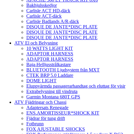
Bakhjulsskedjor
Carlisle ACT HD-däck
Carlisle ACT-däck
Carlisle Badlands A/R-däck
DISQUE DE JANTE*DISC PLATE
DISQUE DE JANTE*DISC PLATE
DISQUE DE JANTE*DISC PLATE
ATV El och Belysning
10 WATTS LIGHT KIT
ADAPTOR HARNESS
ADAPTOR HARNESS
Baja-Helljusstrålkastare
BLUETOOTH Ljudsystem från MXT
CTEK BRP 5.0 Laddare
DOME LIGHT
Eluppvärmda passagerarhandtag och eluttag för visir
Extrabelysning till vindruta
Garmin Montana 680T GPS
ATV Fjädringar och Chassi
Adaptersats Renegade
ENS.AMORTISSEUR*SHOCK KIT
Fjädrar för tung drift
Fotbrunn
FOX AJUSTABLE SHOCKS