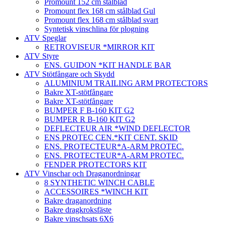
Promount 152 cm stålblad
Promount flex 168 cm stålblad Gul
Promount flex 168 cm stålblad svart
Syntetisk vinschlina för plogning
ATV Speglar
RETROVISEUR *MIRROR KIT
ATV Styre
ENS. GUIDON *KIT HANDLE BAR
ATV Stötfångare och Skydd
ALUMINIUM TRAILING ARM PROTECTORS
Bakre XT-stötfångare
Bakre XT-stötfångare
BUMPER F B-160 KIT G2
BUMPER R B-160 KIT G2
DEFLECTEUR AIR *WIND DEFLECTOR
ENS PROTEC CEN.*KIT CENT. SKID
ENS. PROTECTEUR*A-ARM PROTEC.
ENS. PROTECTEUR*A-ARM PROTEC.
FENDER PROTECTORS KIT
ATV Vinschar och Draganordningar
8 SYNTHETIC WINCH CABLE
ACCESSOIRES *WINCH KIT
Bakre draganordning
Bakre dragkroksfäste
Bakre vinschsats 6X6