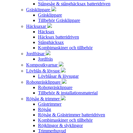
Stångsåg & stånghäcksax batteridriven
Gräsklippare
Gräsklippare
Tillbehör Gräsklippare
Häcksaxar
Häcksax
Häcksax batteridriven
Stånghäcksax
Kombimaskiner och tillbehör
Jordfräsar
Jordfräs
Kompostkvarnar
Lövblås & lövsug
Lövblåsar & lövsugar
Robotgräsklippare
Robotgräsklippare
Tillbehör & installationsmaterial
Röjsåg & trimmer
Grästrimmer
Röjsåg
Röjsåg & Grästrimmer batteridriven
Kombimaskiner och tillbehör
Röjklingor & slyklingor
Trimmerhuvud