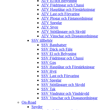
ATV El och Belysning
ATV Fjädringar och Chassi
ATV Hasplåtar och Förstärkningar
ATV Last och Förvaring
ATV Plogar och Fästanordningar
ATV Speglar
ATV Styre
ATV Stötfångare och Skydd
ATV Vinschar och Draganordningar
SSV tillbehör
SSV Bandsatser
SSV Däck och Fälg
SSV El och Belysning
SSV Fjädringar och Chassi
SSV Gps
SSV Hasplåtar och Förstärkningar
SSV Hytt
SSV Last och Förvaring
SSV Speglar
SSV Stötfångare och Skydd
SSV Tak
SSV Vindrutor och Vindskydd
SSV Vinschar och Draganordningar
On-Road
Spyder