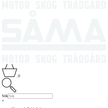
0
Sök
×