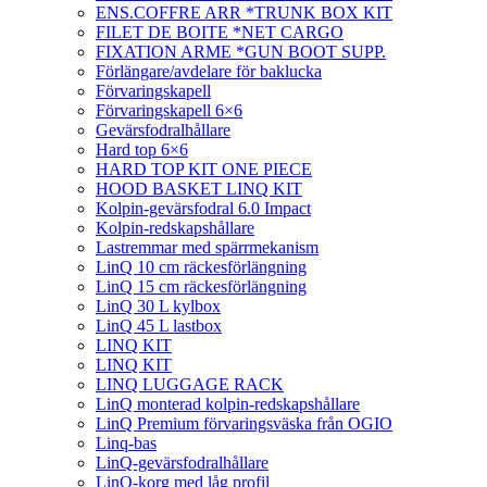
ENS.COFFRE ARR *TRUNK BOX KIT
FILET DE BOITE *NET CARGO
FIXATION ARME *GUN BOOT SUPP.
Förlängare/avdelare för baklucka
Förvaringskapell
Förvaringskapell 6×6
Gevärsfodralhållare
Hard top 6×6
HARD TOP KIT ONE PIECE
HOOD BASKET LINQ KIT
Kolpin-gevärsfodral 6.0 Impact
Kolpin-redskapshållare
Lastremmar med spärrmekanism
LinQ 10 cm räckesförlängning
LinQ 15 cm räckesförlängning
LinQ 30 L kylbox
LinQ 45 L lastbox
LINQ KIT
LINQ KIT
LINQ LUGGAGE RACK
LinQ monterad kolpin-redskapshållare
LinQ Premium förvaringsväska från OGIO
Linq-bas
LinQ-gevärsfodralhållare
LinQ-korg med låg profil