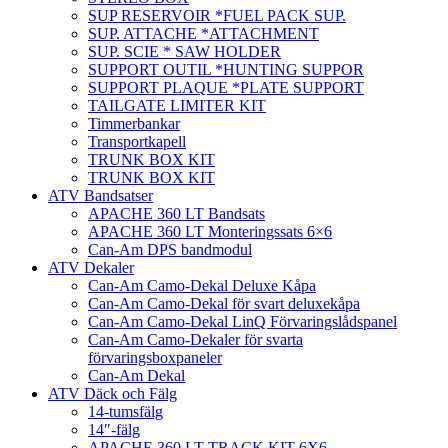
SUP RESERVOIR *FUEL PACK SUP.
SUP. ATTACHE *ATTACHMENT
SUP. SCIE * SAW HOLDER
SUPPORT OUTIL *HUNTING SUPPOR
SUPPORT PLAQUE *PLATE SUPPORT
TAILGATE LIMITER KIT
Timmerbankar
Transportkapell
TRUNK BOX KIT
TRUNK BOX KIT
ATV Bandsatser
APACHE 360 LT Bandsats
APACHE 360 LT Monteringssats 6×6
Can-Am DPS bandmodul
ATV Dekaler
Can-Am Camo-Dekal Deluxe Kåpa
Can-Am Camo-Dekal för svart deluxekåpa
Can-Am Camo-Dekal LinQ Förvaringslådspanel
Can-Am Camo-Dekaler för svarta
förvaringsboxpaneler
Can-Am Dekal
ATV Däck och Fälg
14-tumsfälg
14″-fälg
APACHE 360 LT TRACK KIT 6X6