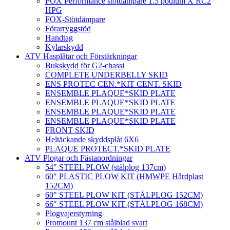
FOX Performance stötdämpare 1.5 podium X RC2
HPG
FOX-Stötdämpare
Förarryggstöd
Handtag
Kylarskydd
ATV Hasplåtar och Förstärkningar
Bukskydd för G2-chassi
COMPLETE UNDERBELLY SKID
ENS PROTEC CEN.*KIT CENT. SKID
ENSEMBLE PLAQUE*SKID PLATE
ENSEMBLE PLAQUE*SKID PLATE
ENSEMBLE PLAQUE*SKID PLATE
ENSEMBLE PLAQUE*SKID PLATE
FRONT SKID
Heltäckande skyddsplåt 6X6
PLAQUE PROTECT.*SKID PLATE
ATV Plogar och Fästanordningar
54″ STEEL PLOW (stålplog 137cm)
60″ PLASTIC PLOW KIT (HMWPE Hårdplast
152CM)
60″ STEEL PLOW KIT (STÅLPLOG 152CM)
66″ STEEL PLOW KIT (STÅLPLOG 168CM)
Plogvajerstyrning
Promount 137 cm stålblad svart