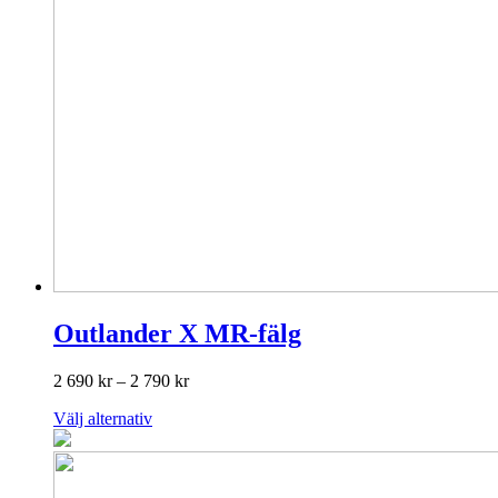
Outlander X MR-fälg
Prisintervall:
2 690
kr
–
2 790
kr
2
Den
Välj alternativ
690 kr
här
till
produkten
2
har
790 kr
flera