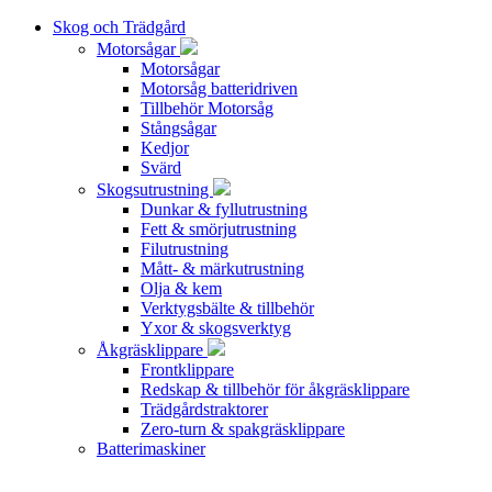
Skog och Trädgård
Motorsågar
Motorsågar
Motorsåg batteridriven
Tillbehör Motorsåg
Stångsågar
Kedjor
Svärd
Skogsutrustning
Dunkar & fyllutrustning
Fett & smörjutrustning
Filutrustning
Mått- & märkutrustning
Olja & kem
Verktygsbälte & tillbehör
Yxor & skogsverktyg
Åkgräsklippare
Frontklippare
Redskap & tillbehör för åkgräsklippare
Trädgårdstraktorer
Zero-turn & spakgräsklippare
Batterimaskiner