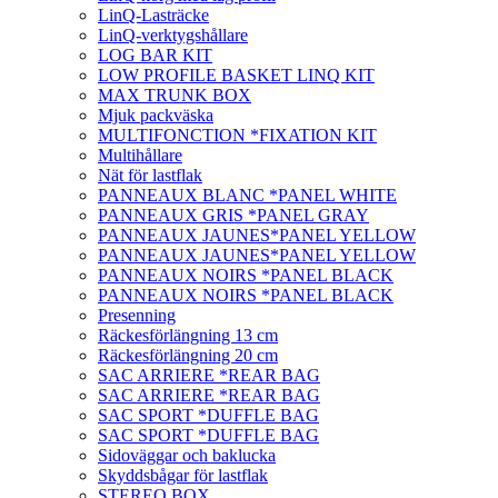
LinQ-Lasträcke
LinQ-verktygshållare
LOG BAR KIT
LOW PROFILE BASKET LINQ KIT
MAX TRUNK BOX
Mjuk packväska
MULTIFONCTION *FIXATION KIT
Multihållare
Nät för lastflak
PANNEAUX BLANC *PANEL WHITE
PANNEAUX GRIS *PANEL GRAY
PANNEAUX JAUNES*PANEL YELLOW
PANNEAUX JAUNES*PANEL YELLOW
PANNEAUX NOIRS *PANEL BLACK
PANNEAUX NOIRS *PANEL BLACK
Presenning
Räckesförlängning 13 cm
Räckesförlängning 20 cm
SAC ARRIERE *REAR BAG
SAC ARRIERE *REAR BAG
SAC SPORT *DUFFLE BAG
SAC SPORT *DUFFLE BAG
Sidoväggar och baklucka
Skyddsbågar för lastflak
STEREO BOX