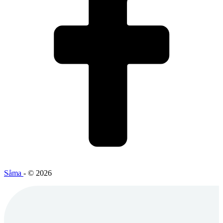
Såma
- © 2026