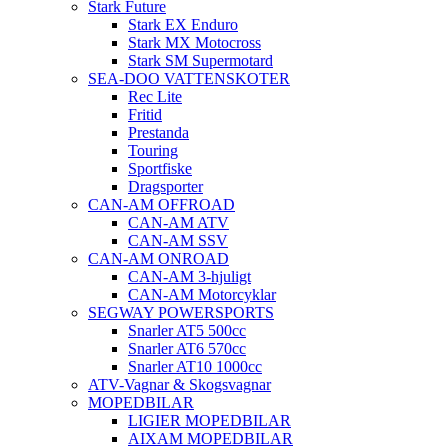
Stark Future
Stark EX Enduro
Stark MX Motocross
Stark SM Supermotard
SEA-DOO VATTENSKOTER
Rec Lite
Fritid
Prestanda
Touring
Sportfiske
Dragsporter
CAN-AM OFFROAD
CAN-AM ATV
CAN-AM SSV
CAN-AM ONROAD
CAN-AM 3-hjuligt
CAN-AM Motorcyklar
SEGWAY POWERSPORTS
Snarler AT5 500cc
Snarler AT6 570cc
Snarler AT10 1000cc
ATV-Vagnar & Skogsvagnar
MOPEDBILAR
LIGIER MOPEDBILAR
AIXAM MOPEDBILAR