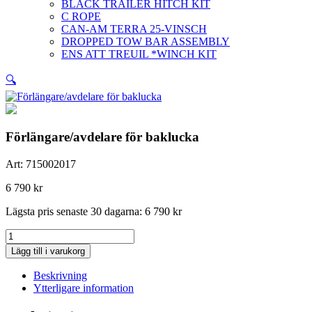
BLACK TRAILER HITCH KIT
C ROPE
CAN-AM TERRA 25-VINSCH
DROPPED TOW BAR ASSEMBLY
ENS ATT TREUIL *WINCH KIT
🔍
Förlängare/avdelare för baklucka
Art:
715002017
6 790
kr
Lägsta pris senaste 30 dagarna:
6 790
kr
Förlängare/avdelare
för
Lägg till i varukorg
baklucka
mängd
Beskrivning
Ytterligare information