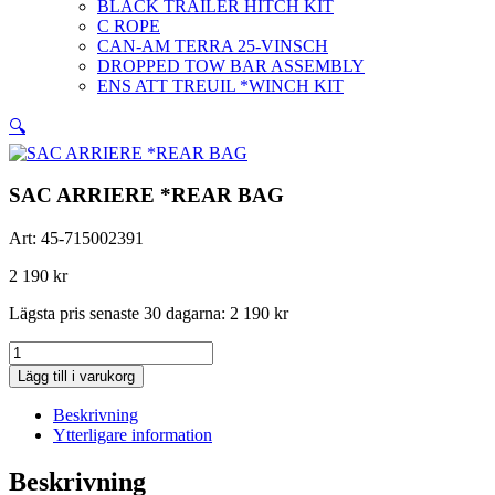
BLACK TRAILER HITCH KIT
C ROPE
CAN-AM TERRA 25-VINSCH
DROPPED TOW BAR ASSEMBLY
ENS ATT TREUIL *WINCH KIT
🔍
SAC ARRIERE *REAR BAG
Art:
45-715002391
2 190
kr
Lägsta pris senaste 30 dagarna:
2 190
kr
SAC
ARRIERE
Lägg till i varukorg
*REAR
BAG
Beskrivning
mängd
Ytterligare information
Beskrivning