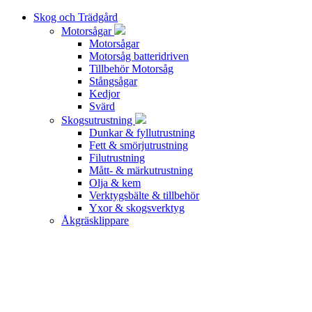
Skog och Trädgård
Motorsågar
Motorsågar
Motorsåg batteridriven
Tillbehör Motorsåg
Stångsågar
Kedjor
Svärd
Skogsutrustning
Dunkar & fyllutrustning
Fett & smörjutrustning
Filutrustning
Mått- & märkutrustning
Olja & kem
Verktygsbälte & tillbehör
Yxor & skogsverktyg
Åkgräsklippare