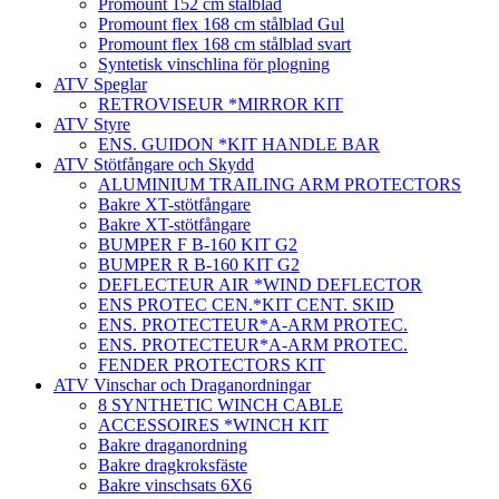
Promount 152 cm stålblad
Promount flex 168 cm stålblad Gul
Promount flex 168 cm stålblad svart
Syntetisk vinschlina för plogning
ATV Speglar
RETROVISEUR *MIRROR KIT
ATV Styre
ENS. GUIDON *KIT HANDLE BAR
ATV Stötfångare och Skydd
ALUMINIUM TRAILING ARM PROTECTORS
Bakre XT-stötfångare
Bakre XT-stötfångare
BUMPER F B-160 KIT G2
BUMPER R B-160 KIT G2
DEFLECTEUR AIR *WIND DEFLECTOR
ENS PROTEC CEN.*KIT CENT. SKID
ENS. PROTECTEUR*A-ARM PROTEC.
ENS. PROTECTEUR*A-ARM PROTEC.
FENDER PROTECTORS KIT
ATV Vinschar och Draganordningar
8 SYNTHETIC WINCH CABLE
ACCESSOIRES *WINCH KIT
Bakre draganordning
Bakre dragkroksfäste
Bakre vinschsats 6X6