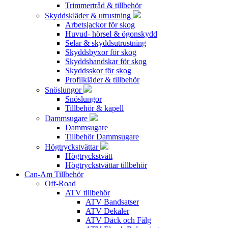
Trimmertråd & tillbehör
Skyddskläder & utrustning
Arbetsjackor för skog
Huvud- hörsel & ögonskydd
Selar & skyddsutrustning
Skyddsbyxor för skog
Skyddshandskar för skog
Skyddsskor för skog
Profilkläder & tillbehör
Snöslungor
Snöslungor
Tillbehör & kapell
Dammsugare
Dammsugare
Tillbehör Dammsugare
Högtryckstvättar
Högtryckstvätt
Högtryckstvättar tillbehör
Can-Am Tillbehör
Off-Road
ATV tillbehör
ATV Bandsatser
ATV Dekaler
ATV Däck och Fälg