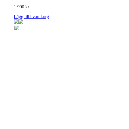
alternativen
1 990
kr
kan
väljas
Lägg till i varukorg
på
produktsidan