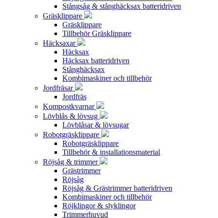
Stångsåg & stånghäcksax batteridriven
Gräsklippare
Gräsklippare
Tillbehör Gräsklippare
Häcksaxar
Häcksax
Häcksax batteridriven
Stånghäcksax
Kombimaskiner och tillbehör
Jordfräsar
Jordfräs
Kompostkvarnar
Lövblås & lövsug
Lövblåsar & lövsugar
Robotgräsklippare
Robotgräsklippare
Tillbehör & installationsmaterial
Röjsåg & trimmer
Grästrimmer
Röjsåg
Röjsåg & Grästrimmer batteridriven
Kombimaskiner och tillbehör
Röjklingor & slyklingor
Trimmerhuvud