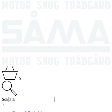
0
Sök
×