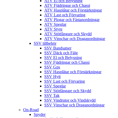
ATV El och Belysning
ATV Fjädringar och Chassi
ATV Hasplåtar och Förstärkningar
ATV Last och Förvaring
ATV Plogar och Fästanordningar
ATV Speglar
ATV Styre
ATV Stötfångare och Skydd
ATV Vinschar och Draganordningar
SSV tillbehör
SSV Bandsatser
SSV Däck och Fälg
SSV El och Belysning
SSV Fjädringar och Chassi
SSV Gps
SSV Hasplåtar och Förstärkningar
SSV Hytt
SSV Last och Förvaring
SSV Speglar
SSV Stötfångare och Skydd
SSV Tak
SSV Vindrutor och Vindskydd
SSV Vinschar och Draganordningar
On-Road
Spyder