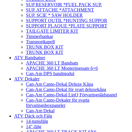
SUP RESERVOIR *FUEL PACK SUP.
SUP. ATTACHE *ATTACHMENT
SUP. SCIE * SAW HOLDER
SUPPORT OUTIL *HUNTING SUPPOR
SUPPORT PLAQUE *PLATE SUPPORT
TAILGATE LIMITER KIT
Timmerbankar
Transportkapell
TRUNK BOX KIT
TRUNK BOX KIT
ATV Bandsatser
APACHE 360 LT Bandsats
APACHE 360 LT Monteringssats 6×6
Can-Am DPS bandmodul
ATV Dekaler
Can-Am Camo-Dekal Deluxe Kåpa
Can-Am Camo-Dekal för svart deluxekåpa
Can-Am Camo-Dekal LinQ Förvaringslådspanel
Can-Am Camo-Dekaler för svarta
förvaringsboxpaneler
Can-Am Dekal
ATV Däck och Fälg
14-tumsfälg
14″-fälg
APACHE 360 LT TRACK KIT 6X6