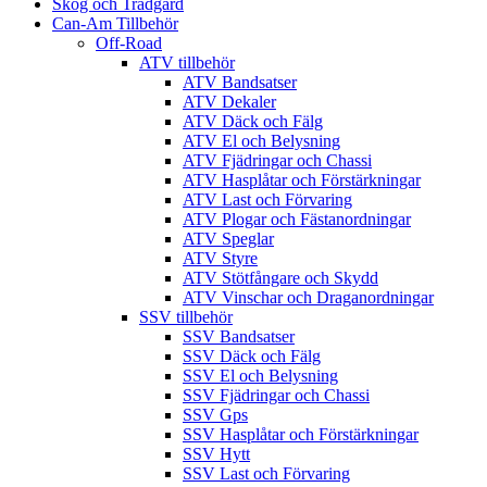
Skog och Trädgård
Can-Am Tillbehör
Off-Road
ATV tillbehör
ATV Bandsatser
ATV Dekaler
ATV Däck och Fälg
ATV El och Belysning
ATV Fjädringar och Chassi
ATV Hasplåtar och Förstärkningar
ATV Last och Förvaring
ATV Plogar och Fästanordningar
ATV Speglar
ATV Styre
ATV Stötfångare och Skydd
ATV Vinschar och Draganordningar
SSV tillbehör
SSV Bandsatser
SSV Däck och Fälg
SSV El och Belysning
SSV Fjädringar och Chassi
SSV Gps
SSV Hasplåtar och Förstärkningar
SSV Hytt
SSV Last och Förvaring