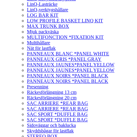
LinQ-Lasträcke
LinQ-verktygshållare
LOG BAR KIT
LOW PROFILE BASKET LINQ KIT
MAX TRUNK BOX
Mjuk packväska
MULTIFONCTION *FIXATION KIT
Multihållare
Nät för lastflak
PANNEAUX BLANC *PANEL WHITE
PANNEAUX GRIS *PANEL GRAY
PANNEAUX JAUNES*PANEL YELLOW
PANNEAUX JAUNES*PANEL YELLOW
PANNEAUX NOIRS *PANEL BLACK
PANNEAUX NOIRS *PANEL BLACK
Presenning
Räckesförlängning 13 cm
Räckesförlängning 20 cm
SAC ARRIERE *REAR BAG
SAC ARRIERE *REAR BAG
SAC SPORT *DUFFLE BAG
SAC SPORT *DUFFLE BAG
Sidoväggar och baklucka
Skyddsbågar för lastflak
STEREO BOX