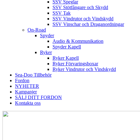
SSV Speglar
SSV Stötfångare och Skydd
SSV Tak
SSV Vindrutor och Vindskydd
SSV Vinschar och Draganordningar
On-Road
Spyder
Audio & Kommunikation
Spyder Kapell
Ryker
Ryker Kapell
Ryker Förvaringsboxar
Ryker Vindrutor och Vindskydd
Sea-Doo Tillbehör
Fordon
NYHETER
Kampanjer
SÄLJ DITT FORDON
Kontakta oss