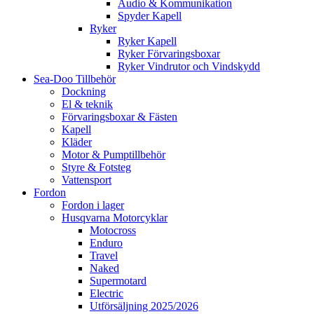
Audio & Kommunikation
Spyder Kapell
Ryker
Ryker Kapell
Ryker Förvaringsboxar
Ryker Vindrutor och Vindskydd
Sea-Doo Tillbehör
Dockning
El & teknik
Förvaringsboxar & Fästen
Kapell
Kläder
Motor & Pumptillbehör
Styre & Fotsteg
Vattensport
Fordon
Fordon i lager
Husqvarna Motorcyklar
Motocross
Enduro
Travel
Naked
Supermotard
Electric
Utförsäljning 2025/2026