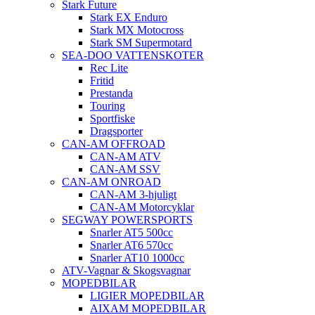
Stark Future
Stark EX Enduro
Stark MX Motocross
Stark SM Supermotard
SEA-DOO VATTENSKOTER
Rec Lite
Fritid
Prestanda
Touring
Sportfiske
Dragsporter
CAN-AM OFFROAD
CAN-AM ATV
CAN-AM SSV
CAN-AM ONROAD
CAN-AM 3-hjuligt
CAN-AM Motorcyklar
SEGWAY POWERSPORTS
Snarler AT5 500cc
Snarler AT6 570cc
Snarler AT10 1000cc
ATV-Vagnar & Skogsvagnar
MOPEDBILAR
LIGIER MOPEDBILAR
AIXAM MOPEDBILAR