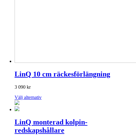
LinQ 10 cm räckesförlängning
3 090
kr
Den
Välj alternativ
här
produkten
har
flera
LinQ monterad kolpin-
varianter.
redskapshållare
De
olika