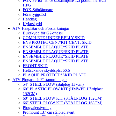
FOX Performance stötdämpare 1.5 podium X RC2
HPG
FOX-Stötdämpare
Förarryggstöd
Handtag
Kylarskydd
ATV Hasplåtar och Förstärkningar
Bukskydd för G2-chassi
COMPLETE UNDERBELLY SKID
ENS PROTEC CEN.*KIT CENT. SKID
ENSEMBLE PLAQUE*SKID PLATE
ENSEMBLE PLAQUE*SKID PLATE
ENSEMBLE PLAQUE*SKID PLATE
ENSEMBLE PLAQUE*SKID PLATE
FRONT SKID
Heltäckande skyddsplåt 6X6
PLAQUE PROTECT.*SKID PLATE
ATV Plogar och Fästanordningar
54″ STEEL PLOW (stålplog 137cm)
60″ PLASTIC PLOW KIT (HMWPE Hårdplast
152CM)
60″ STEEL PLOW KIT (STÅLPLOG 152CM)
66″ STEEL PLOW KIT (STÅLPLOG 168CM)
Plogvajerstyrning
Promount 137 cm stålblad svart