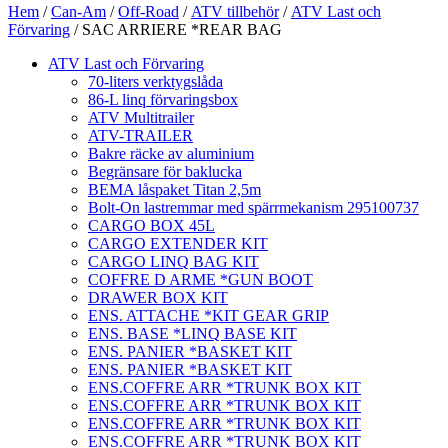
Hem
/
Can-Am
/
Off-Road
/
ATV tillbehör
/
ATV Last och
Förvaring
/ SAC ARRIERE *REAR BAG
ATV Last och Förvaring
70-liters verktygslåda
86-L linq förvaringsbox
ATV Multitrailer
ATV-TRAILER
Bakre räcke av aluminium
Begränsare för baklucka
BEMA låspaket Titan 2,5m
Bolt-On lastremmar med spärrmekanism 295100737
CARGO BOX 45L
CARGO EXTENDER KIT
CARGO LINQ BAG KIT
COFFRE D ARME *GUN BOOT
DRAWER BOX KIT
ENS. ATTACHE *KIT GEAR GRIP
ENS. BASE *LINQ BASE KIT
ENS. PANIER *BASKET KIT
ENS. PANIER *BASKET KIT
ENS.COFFRE ARR *TRUNK BOX KIT
ENS.COFFRE ARR *TRUNK BOX KIT
ENS.COFFRE ARR *TRUNK BOX KIT
ENS.COFFRE ARR *TRUNK BOX KIT