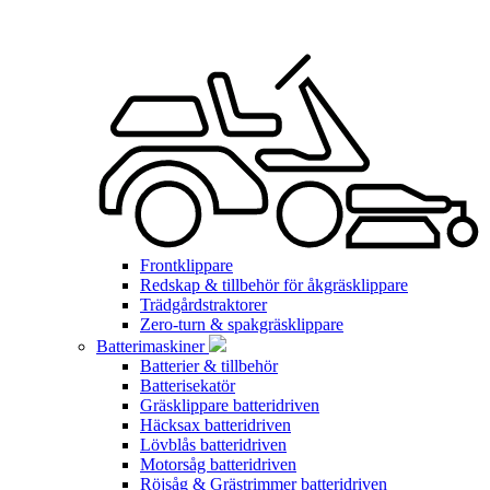
Frontklippare
Redskap & tillbehör för åkgräsklippare
Trädgårdstraktorer
Zero-turn & spakgräsklippare
Batterimaskiner
Batterier & tillbehör
Batterisekatör
Gräsklippare batteridriven
Häcksax batteridriven
Lövblås batteridriven
Motorsåg batteridriven
Röjsåg & Grästrimmer batteridriven