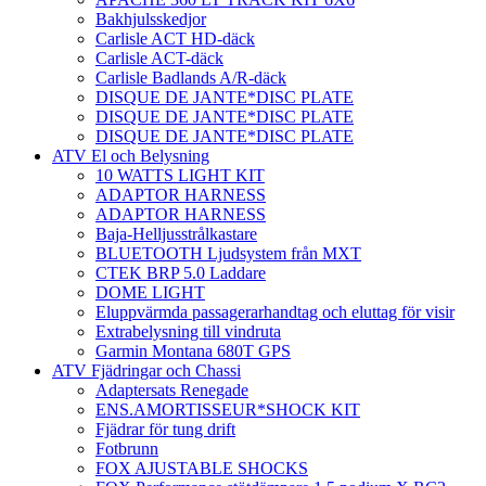
Bakhjulsskedjor
Carlisle ACT HD-däck
Carlisle ACT-däck
Carlisle Badlands A/R-däck
DISQUE DE JANTE*DISC PLATE
DISQUE DE JANTE*DISC PLATE
DISQUE DE JANTE*DISC PLATE
ATV El och Belysning
10 WATTS LIGHT KIT
ADAPTOR HARNESS
ADAPTOR HARNESS
Baja-Helljusstrålkastare
BLUETOOTH Ljudsystem från MXT
CTEK BRP 5.0 Laddare
DOME LIGHT
Eluppvärmda passagerarhandtag och eluttag för visir
Extrabelysning till vindruta
Garmin Montana 680T GPS
ATV Fjädringar och Chassi
Adaptersats Renegade
ENS.AMORTISSEUR*SHOCK KIT
Fjädrar för tung drift
Fotbrunn
FOX AJUSTABLE SHOCKS