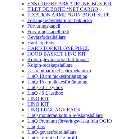
ENS.COFFRE ARR *TRUNK BOX KIT
FILET DE BOITE *NET CARGO
FIXATION ARME *GUN BOOT SUPP.
Förlängare/avdelare för baklucka
Förvaringskapell
Förvaringskapell 6×6
Gevärsfodralhållare
Hard top 6×6
HARD TOP KIT ONE PIECE
HOOD BASKET LINQ KIT
Kolpin-gevärsfodral 6.0 Impact
Kolpin-redskapshållare
Lastremmar med spärrmekanism
LinQ 10 cm räckesförlängning
LinQ 15 cm räckesförlängning
LinQ 30 L kylbox
LinQ 45 L lastbox
LINQ KIT
LINQ KIT
LINQ LUGGAGE RACK
LinQ monterad kolpin-redskapshållare
LinQ Premium förvaringsväska från OGIO
Linq-bas
LinQ-gevärsfodralhållare
LinQ-korg med låg profil