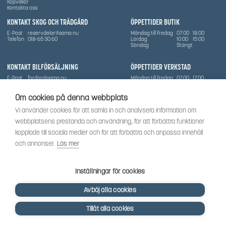
Köpvillkor
Kontakta oss
KONTAKT SKOG OCH TRÄDGÅRD
ÖPPETTIDER BUTIK
E-Post
reservdelar@sama.nu
Måndag till Fredag
07:00
18:00
Telefon
018-65 30 60
Lördag
10:00
15:00
Söndag
Stängt
KONTAKT BILFÖRSÄLJNING
ÖPPETTIDER VERKSTAD
E-Post
fordon@sama.nu
Måndag till Fredag
07:00
17:00
Telefon
0702836416
Lördag
Stängt
Söndag
Stängt
Om cookies på denna webbplats
OM SÅMA
Vi använder cookies för att samla in och analysera information om
Vi har sedan 1970-talet levererat skog-och trädgårdsprodukter till Uppsala med omnejd. Vi
webbplatsens prestanda och användning, för att förbättra funktioner
har idag även ett brett utbud av dessa produkter samt BRP:s produktsortiment, gällande
Can-Am, Sea-Doo.
kopplade till sociala medier och för att förbättra och anpassa innehåll
Vi är certifierad serviceverkstad.
och annonser.
Läs mer
SOCIALT
Följ oss för att få de senaste uppdateringarna, nyheter och spännande innehåll.
Inställningar för cookies
Avböj alla cookies
Tillåt alla cookies