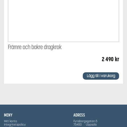
Främre och bakre dragkrok
2 490
kr
Lägg till i varukorg
MENY
ADRESS
Mitt konto
Fyrisborgsgatan 5
Integritetspolicy
75450
Uppsala