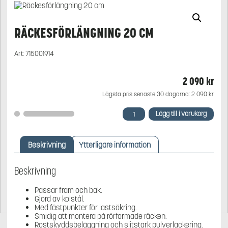
RÄCKESFÖRLÄNGNING 20 CM
Art:
715001914
2 090
kr
Lägsta pris senaste 30 dagarna:
2 090
kr
Räckesförlängning
Lägg till i varukorg
20
cm
mängd
Beskrivning
Ytterligare information
Beskrivning
Passar fram och bak.
Gjord av kolstål.
Med fästpunkter för lastsäkring.
Smidig att montera på rörformade räcken.
Rostskyddsbeläggning och slitstark pulverlackering.