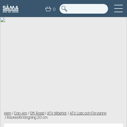
0
Hem
/
Can-Am
/
Off-Road
/
ATV tillbehör
/
ATV Last och Förvaring
/ Räckesförlängning 20 cm