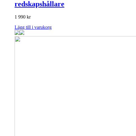
redskapshållare
1 990
kr
Lägg till i varukorg