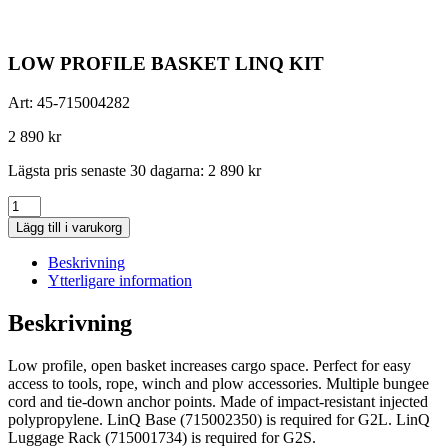
LOW PROFILE BASKET LINQ KIT
Art:
45-715004282
2 890
kr
Lägsta pris senaste 30 dagarna:
2 890
kr
LOW
PROFILE
Lägg till i varukorg
BASKET
LINQ
Beskrivning
KIT
Ytterligare information
mängd
Beskrivning
Low profile, open basket increases cargo space. Perfect for easy
access to tools, rope, winch and plow accessories. Multiple bungee
cord and tie-down anchor points. Made of impact-resistant injected
polypropylene. LinQ Base (715002350) is required for G2L. LinQ
Luggage Rack (715001734) is required for G2S.