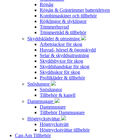
Röjsåg
Röjsåg & Grästrimmer batteridriven
Kombimaskiner och tillbehör
Röjklingor & slyklingor
Trimmerhuvud
Trimmertråd & tillbehör
Skyddskläder & utrustning
Arbetsjackor för skog
Huvud- hörsel & ögonskydd
Selar & skyddsutrustning
Skyddsbyxor för skog
Skyddshandskar för skog
Skyddsskor för skog
Profilkläder & tillbehör
Snöslungor
Snöslungor
Tillbehör & kapell
Dammsugare
Dammsugare
Tillbehör Dammsugare
Högtryckstvättar
Högtryckstvätt
Högtryckstvättar tillbehör
Can-Am Tillbehör