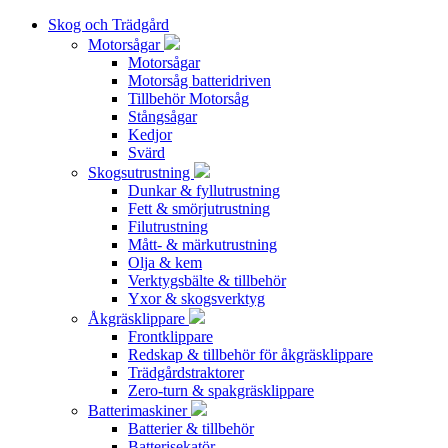
Skog och Trädgård
Motorsågar
Motorsågar
Motorsåg batteridriven
Tillbehör Motorsåg
Stångsågar
Kedjor
Svärd
Skogsutrustning
Dunkar & fyllutrustning
Fett & smörjutrustning
Filutrustning
Mått- & märkutrustning
Olja & kem
Verktygsbälte & tillbehör
Yxor & skogsverktyg
Åkgräsklippare
Frontklippare
Redskap & tillbehör för åkgräsklippare
Trädgårdstraktorer
Zero-turn & spakgräsklippare
Batterimaskiner
Batterier & tillbehör
Batterisekatör