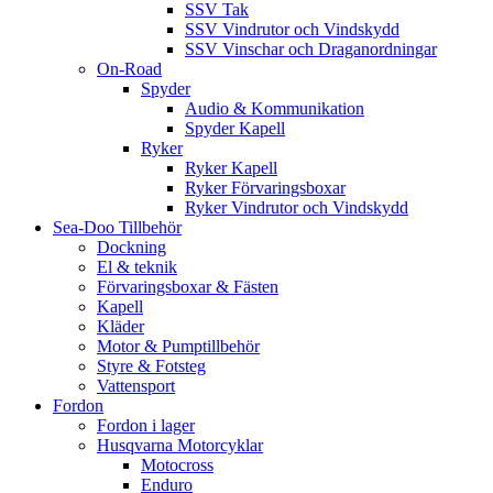
SSV Tak
SSV Vindrutor och Vindskydd
SSV Vinschar och Draganordningar
On-Road
Spyder
Audio & Kommunikation
Spyder Kapell
Ryker
Ryker Kapell
Ryker Förvaringsboxar
Ryker Vindrutor och Vindskydd
Sea-Doo Tillbehör
Dockning
El & teknik
Förvaringsboxar & Fästen
Kapell
Kläder
Motor & Pumptillbehör
Styre & Fotsteg
Vattensport
Fordon
Fordon i lager
Husqvarna Motorcyklar
Motocross
Enduro