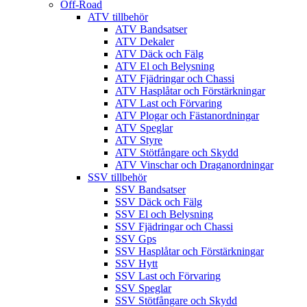
Off-Road
ATV tillbehör
ATV Bandsatser
ATV Dekaler
ATV Däck och Fälg
ATV El och Belysning
ATV Fjädringar och Chassi
ATV Hasplåtar och Förstärkningar
ATV Last och Förvaring
ATV Plogar och Fästanordningar
ATV Speglar
ATV Styre
ATV Stötfångare och Skydd
ATV Vinschar och Draganordningar
SSV tillbehör
SSV Bandsatser
SSV Däck och Fälg
SSV El och Belysning
SSV Fjädringar och Chassi
SSV Gps
SSV Hasplåtar och Förstärkningar
SSV Hytt
SSV Last och Förvaring
SSV Speglar
SSV Stötfångare och Skydd