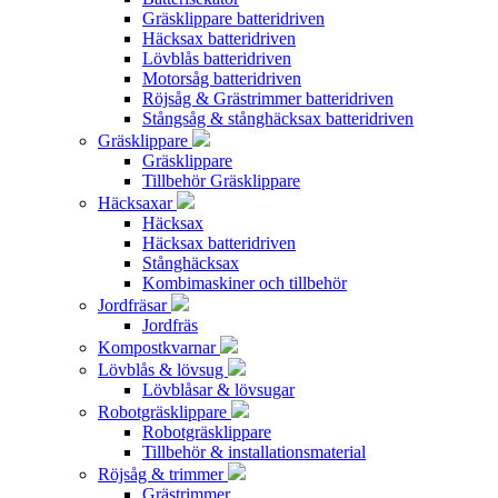
Gräsklippare batteridriven
Häcksax batteridriven
Lövblås batteridriven
Motorsåg batteridriven
Röjsåg & Grästrimmer batteridriven
Stångsåg & stånghäcksax batteridriven
Gräsklippare
Gräsklippare
Tillbehör Gräsklippare
Häcksaxar
Häcksax
Häcksax batteridriven
Stånghäcksax
Kombimaskiner och tillbehör
Jordfräsar
Jordfräs
Kompostkvarnar
Lövblås & lövsug
Lövblåsar & lövsugar
Robotgräsklippare
Robotgräsklippare
Tillbehör & installationsmaterial
Röjsåg & trimmer
Grästrimmer