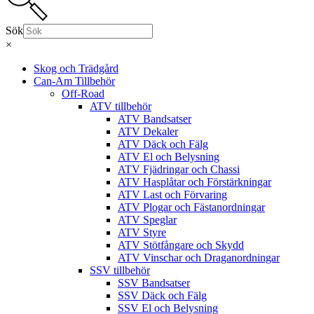
Sök
×
Skog och Trädgård
Can-Am Tillbehör
Off-Road
ATV tillbehör
ATV Bandsatser
ATV Dekaler
ATV Däck och Fälg
ATV El och Belysning
ATV Fjädringar och Chassi
ATV Hasplåtar och Förstärkningar
ATV Last och Förvaring
ATV Plogar och Fästanordningar
ATV Speglar
ATV Styre
ATV Stötfångare och Skydd
ATV Vinschar och Draganordningar
SSV tillbehör
SSV Bandsatser
SSV Däck och Fälg
SSV El och Belysning