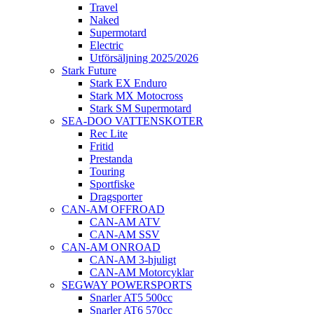
Travel
Naked
Supermotard
Electric
Utförsäljning 2025/2026
Stark Future
Stark EX Enduro
Stark MX Motocross
Stark SM Supermotard
SEA-DOO VATTENSKOTER
Rec Lite
Fritid
Prestanda
Touring
Sportfiske
Dragsporter
CAN-AM OFFROAD
CAN-AM ATV
CAN-AM SSV
CAN-AM ONROAD
CAN-AM 3-hjuligt
CAN-AM Motorcyklar
SEGWAY POWERSPORTS
Snarler AT5 500cc
Snarler AT6 570cc