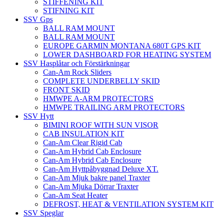
STIFFENING KIT
STIFNING KIT
SSV Gps
BALL RAM MOUNT
BALL RAM MOUNT
EUROPE GARMIN MONTANA 680T GPS KIT
LOWER DASHBOARD FOR HEATING SYSTEM
SSV Hasplåtar och Förstärkningar
Can-Am Rock Sliders
COMPLETE UNDERBELLY SKID
FRONT SKID
HMWPE A-ARM PROTECTORS
HMWPE TRAILING ARM PROTECTORS
SSV Hytt
BIMINI ROOF WITH SUN VISOR
CAB INSULATION KIT
Can-Am Clear Rigid Cab
Can-Am Hybrid Cab Enclosure
Can-Am Hybrid Cab Enclosure
Can-Am Hyttpåbyggnad Deluxe XT.
Can-Am Mjuk bakre panel Traxter
Can-Am Mjuka Dörrar Traxter
Can-Am Seat Heater
DEFROST, HEAT & VENTILATION SYSTEM KIT
SSV Speglar