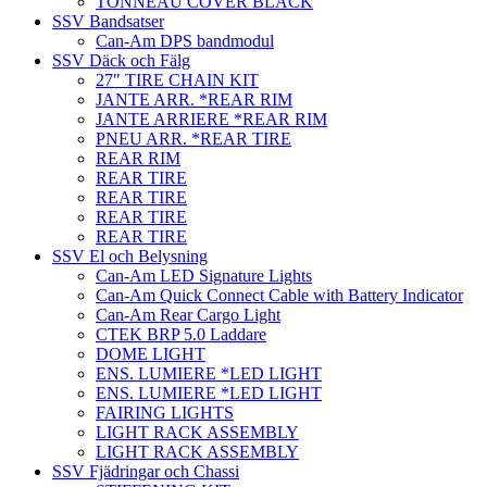
TONNEAU COVER BLACK
SSV Bandsatser
Can-Am DPS bandmodul
SSV Däck och Fälg
27″ TIRE CHAIN KIT
JANTE ARR. *REAR RIM
JANTE ARRIERE *REAR RIM
PNEU ARR. *REAR TIRE
REAR RIM
REAR TIRE
REAR TIRE
REAR TIRE
REAR TIRE
SSV El och Belysning
Can-Am LED Signature Lights
Can-Am Quick Connect Cable with Battery Indicator
Can-Am Rear Cargo Light
CTEK BRP 5.0 Laddare
DOME LIGHT
ENS. LUMIERE *LED LIGHT
ENS. LUMIERE *LED LIGHT
FAIRING LIGHTS
LIGHT RACK ASSEMBLY
LIGHT RACK ASSEMBLY
SSV Fjädringar och Chassi