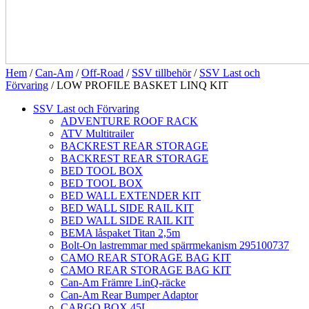
Hem
/
Can-Am
/
Off-Road
/
SSV tillbehör
/
SSV Last och
Förvaring
/ LOW PROFILE BASKET LINQ KIT
SSV Last och Förvaring
ADVENTURE ROOF RACK
ATV Multitrailer
BACKREST REAR STORAGE
BACKREST REAR STORAGE
BED TOOL BOX
BED TOOL BOX
BED WALL EXTENDER KIT
BED WALL SIDE RAIL KIT
BED WALL SIDE RAIL KIT
BEMA låspaket Titan 2,5m
Bolt-On lastremmar med spärrmekanism 295100737
CAMO REAR STORAGE BAG KIT
CAMO REAR STORAGE BAG KIT
Can-Am Främre LinQ-räcke
Can-Am Rear Bumper Adaptor
CARGO BOX 45L