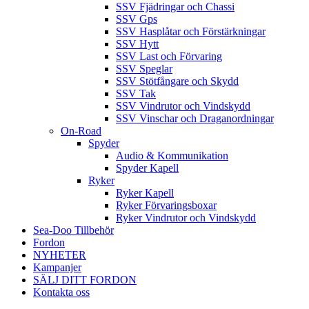
SSV Fjädringar och Chassi
SSV Gps
SSV Hasplåtar och Förstärkningar
SSV Hytt
SSV Last och Förvaring
SSV Speglar
SSV Stötfångare och Skydd
SSV Tak
SSV Vindrutor och Vindskydd
SSV Vinschar och Draganordningar
On-Road
Spyder
Audio & Kommunikation
Spyder Kapell
Ryker
Ryker Kapell
Ryker Förvaringsboxar
Ryker Vindrutor och Vindskydd
Sea-Doo Tillbehör
Fordon
NYHETER
Kampanjer
SÄLJ DITT FORDON
Kontakta oss