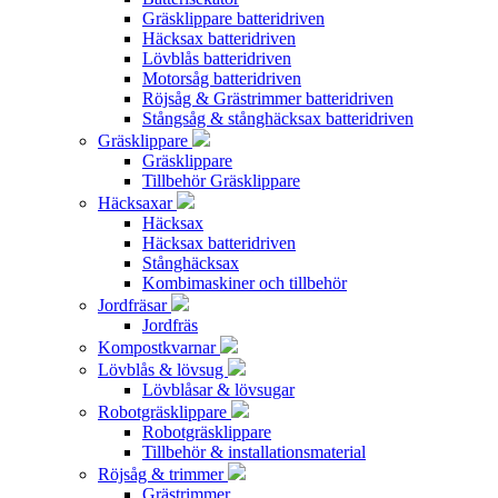
Gräsklippare batteridriven
Häcksax batteridriven
Lövblås batteridriven
Motorsåg batteridriven
Röjsåg & Grästrimmer batteridriven
Stångsåg & stånghäcksax batteridriven
Gräsklippare
Gräsklippare
Tillbehör Gräsklippare
Häcksaxar
Häcksax
Häcksax batteridriven
Stånghäcksax
Kombimaskiner och tillbehör
Jordfräsar
Jordfräs
Kompostkvarnar
Lövblås & lövsug
Lövblåsar & lövsugar
Robotgräsklippare
Robotgräsklippare
Tillbehör & installationsmaterial
Röjsåg & trimmer
Grästrimmer