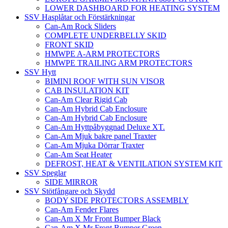
LOWER DASHBOARD FOR HEATING SYSTEM
SSV Hasplåtar och Förstärkningar
Can-Am Rock Sliders
COMPLETE UNDERBELLY SKID
FRONT SKID
HMWPE A-ARM PROTECTORS
HMWPE TRAILING ARM PROTECTORS
SSV Hytt
BIMINI ROOF WITH SUN VISOR
CAB INSULATION KIT
Can-Am Clear Rigid Cab
Can-Am Hybrid Cab Enclosure
Can-Am Hybrid Cab Enclosure
Can-Am Hyttpåbyggnad Deluxe XT.
Can-Am Mjuk bakre panel Traxter
Can-Am Mjuka Dörrar Traxter
Can-Am Seat Heater
DEFROST, HEAT & VENTILATION SYSTEM KIT
SSV Speglar
SIDE MIRROR
SSV Stötfångare och Skydd
BODY SIDE PROTECTORS ASSEMBLY
Can-Am Fender Flares
Can-Am X Mr Front Bumper Black
Can-Am X Mr Front Bumper Green