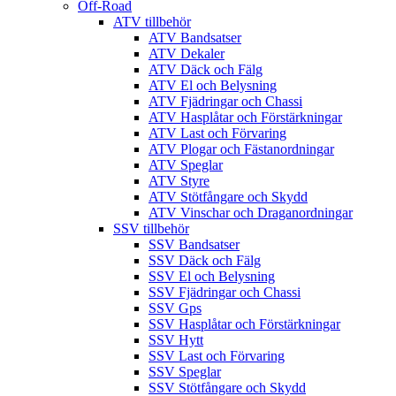
Off-Road
ATV tillbehör
ATV Bandsatser
ATV Dekaler
ATV Däck och Fälg
ATV El och Belysning
ATV Fjädringar och Chassi
ATV Hasplåtar och Förstärkningar
ATV Last och Förvaring
ATV Plogar och Fästanordningar
ATV Speglar
ATV Styre
ATV Stötfångare och Skydd
ATV Vinschar och Draganordningar
SSV tillbehör
SSV Bandsatser
SSV Däck och Fälg
SSV El och Belysning
SSV Fjädringar och Chassi
SSV Gps
SSV Hasplåtar och Förstärkningar
SSV Hytt
SSV Last och Förvaring
SSV Speglar
SSV Stötfångare och Skydd