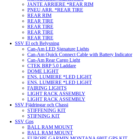
JANTE ARRIERE *REAR RIM
PNEU ARR. *REAR TIRE
REAR RIM
REAR TIRE
REAR TIRE
REAR TIRE
REAR TIRE
SSV El och Belysning
Can-Am LED Signature Lights
Can-Am Quick Connect Cable with Battery Indicator
Can-Am Rear Cargo Light
CTEK BRP 5.0 Laddare
DOME LIGHT
ENS. LUMIERE *LED LIGHT
ENS. LUMIERE *LED LIGHT
FAIRING LIGHTS
LIGHT RACK ASSEMBLY
LIGHT RACK ASSEMBLY
SSV Fjädringar och Chassi
STIFFENING KIT
STIFNING KIT
SSV Gps
BALL RAM MOUNT
BALL RAM MOUNT
EUROPE GARMIN MONTANA 680T GPS KIT