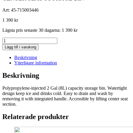
Art:
45-715003446
1 390
kr
Lägsta pris senaste 30 dagarna:
1 390
kr
CENTER
SEAT
Lägg till i varukorg
STORAGE
BIN
Beskrivning
mängd
Ytterligare information
Beskrivning
Polypropylene-injected 2 Gal (8L) capacity storage bin. Watertight
design keep ice and drinks cold. Easy to drain and wash by
removing it with integrated handle. Accessible by lifting center seat
section.
Relaterade produkter