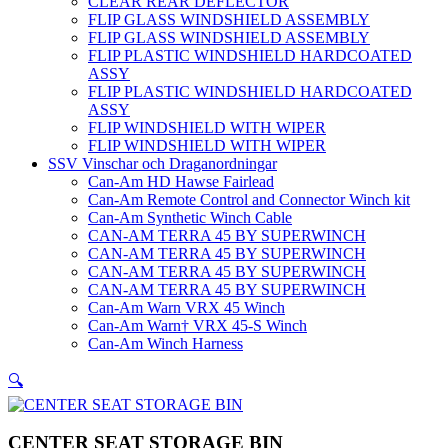
CLEAR REAR DEFLECTOR
FLIP GLASS WINDSHIELD ASSEMBLY
FLIP GLASS WINDSHIELD ASSEMBLY
FLIP PLASTIC WINDSHIELD HARDCOATED
ASSY
FLIP PLASTIC WINDSHIELD HARDCOATED
ASSY
FLIP WINDSHIELD WITH WIPER
FLIP WINDSHIELD WITH WIPER
SSV Vinschar och Draganordningar
Can-Am HD Hawse Fairlead
Can-Am Remote Control and Connector Winch kit
Can-Am Synthetic Winch Cable
CAN-AM TERRA 45 BY SUPERWINCH
CAN-AM TERRA 45 BY SUPERWINCH
CAN-AM TERRA 45 BY SUPERWINCH
CAN-AM TERRA 45 BY SUPERWINCH
Can-Am Warn VRX 45 Winch
Can-Am Warn† VRX 45-S Winch
Can-Am Winch Harness
🔍
CENTER SEAT STORAGE BIN