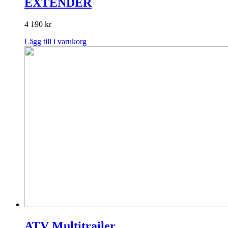
EXTENDER
4 190
kr
Lägg till i varukorg
ATV Multitrailer