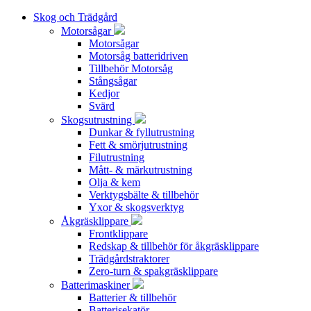
Skog och Trädgård
Motorsågar
Motorsågar
Motorsåg batteridriven
Tillbehör Motorsåg
Stångsågar
Kedjor
Svärd
Skogsutrustning
Dunkar & fyllutrustning
Fett & smörjutrustning
Filutrustning
Mått- & märkutrustning
Olja & kem
Verktygsbälte & tillbehör
Yxor & skogsverktyg
Åkgräsklippare
Frontklippare
Redskap & tillbehör för åkgräsklippare
Trädgårdstraktorer
Zero-turn & spakgräsklippare
Batterimaskiner
Batterier & tillbehör
Batterisekatör