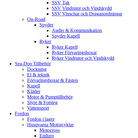
SSV Tak
SSV Vindrutor och Vindskydd
SSV Vinschar och Draganordningar
On-Road
Spyder
Audio & Kommunikation
Spyder Kapell
Ryker
Ryker Kapell
Ryker Förvaringsboxar
Ryker Vindrutor och Vindskydd
Sea-Doo Tillbehör
Dockning
El & teknik
Förvaringsboxar & Fästen
Kapell
Kläder
Motor & Pumptillbehör
Styre & Fotsteg
Vattensport
Fordon
Fordon i lager
Husqvarna Motorcyklar
Motocross
Enduro