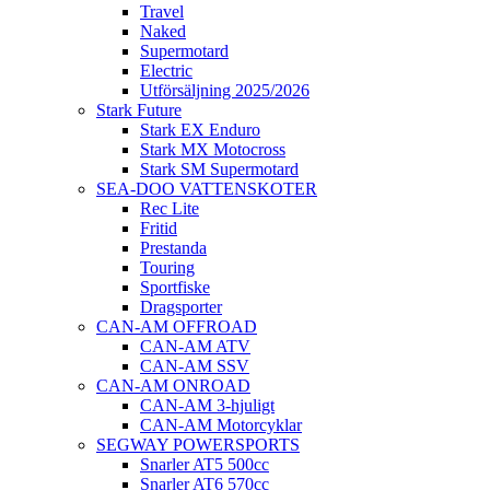
Travel
Naked
Supermotard
Electric
Utförsäljning 2025/2026
Stark Future
Stark EX Enduro
Stark MX Motocross
Stark SM Supermotard
SEA-DOO VATTENSKOTER
Rec Lite
Fritid
Prestanda
Touring
Sportfiske
Dragsporter
CAN-AM OFFROAD
CAN-AM ATV
CAN-AM SSV
CAN-AM ONROAD
CAN-AM 3-hjuligt
CAN-AM Motorcyklar
SEGWAY POWERSPORTS
Snarler AT5 500cc
Snarler AT6 570cc