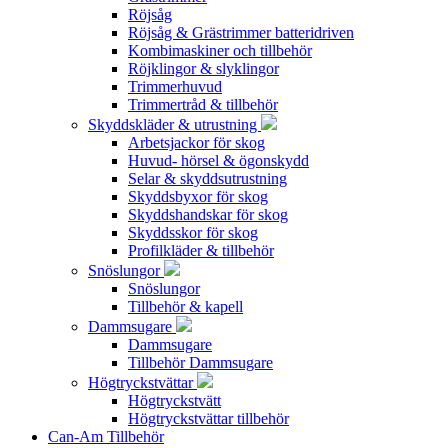
Röjsåg
Röjsåg & Grästrimmer batteridriven
Kombimaskiner och tillbehör
Röjklingor & slyklingor
Trimmerhuvud
Trimmertråd & tillbehör
Skyddskläder & utrustning
Arbetsjackor för skog
Huvud- hörsel & ögonskydd
Selar & skyddsutrustning
Skyddsbyxor för skog
Skyddshandskar för skog
Skyddsskor för skog
Profilkläder & tillbehör
Snöslungor
Snöslungor
Tillbehör & kapell
Dammsugare
Dammsugare
Tillbehör Dammsugare
Högtryckstvättar
Högtryckstvätt
Högtryckstvättar tillbehör
Can-Am Tillbehör