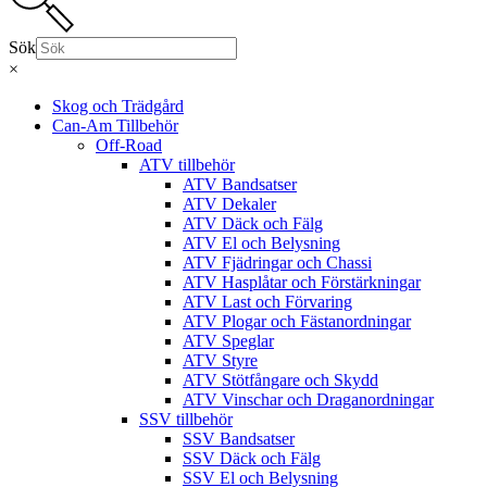
Sök
×
Skog och Trädgård
Can-Am Tillbehör
Off-Road
ATV tillbehör
ATV Bandsatser
ATV Dekaler
ATV Däck och Fälg
ATV El och Belysning
ATV Fjädringar och Chassi
ATV Hasplåtar och Förstärkningar
ATV Last och Förvaring
ATV Plogar och Fästanordningar
ATV Speglar
ATV Styre
ATV Stötfångare och Skydd
ATV Vinschar och Draganordningar
SSV tillbehör
SSV Bandsatser
SSV Däck och Fälg
SSV El och Belysning