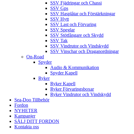
SSV Fjädringar och Chassi
SSV Gps
SSV Hasplåtar och Förstärkningar
SSV Hytt
SSV Last och Förvaring
SSV Speglar
SSV Stötfångare och Skydd
SSV Tak
SSV Vindrutor och Vindskydd
SSV Vinschar och Draganordningar
On-Road
Spyder
Audio & Kommunikation
Spyder Kapell
Ryker
Ryker Kapell
Ryker Förvaringsboxar
Ryker Vindrutor och Vindskydd
Sea-Doo Tillbehör
Fordon
NYHETER
Kampanjer
SÄLJ DITT FORDON
Kontakta oss