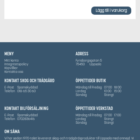
Lägg till i varukorg
MENY
ADRESS
Mitt konto
Fyrisborgsgatan 5
Integritetspolicy
75450
Uppsala
Köpvillkor
Kontakta oss
KONTAKT SKOG OCH TRÄDGÅRD
ÖPPETTIDER BUTIK
E-Post
Spamskyddad
Måndag till Fredag
07:00
18:00
Telefon
018-65 30 60
Lördag
10:00
15:00
Söndag
Stängt
KONTAKT BILFÖRSÄLJNING
ÖPPETTIDER VERKSTAD
E-Post
Spamskyddad
Måndag till Fredag
07:00
17:00
Telefon
0702836416
Lördag
Stängt
Söndag
Stängt
OM SÅMA
Vi har sedan 1970-talet levererat skog-och trädgårdsprodukter till Uppsala med omnejd. Vi