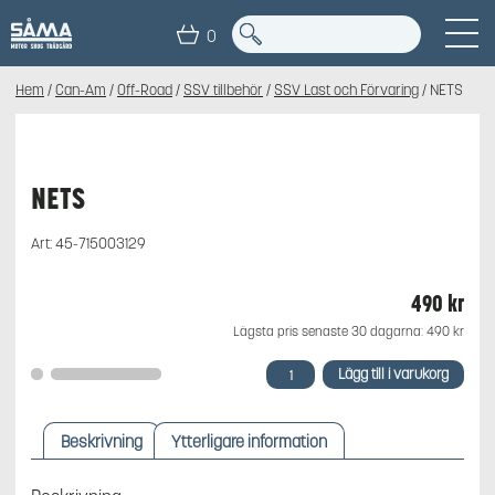
0
Hem
/
Can-Am
/
Off-Road
/
SSV tillbehör
/
SSV Last och Förvaring
/ NETS
NETS
Art:
45-715003129
490
kr
Lägsta pris senaste 30 dagarna:
490
kr
NETS
Lägg till i varukorg
mängd
Beskrivning
Ytterligare information