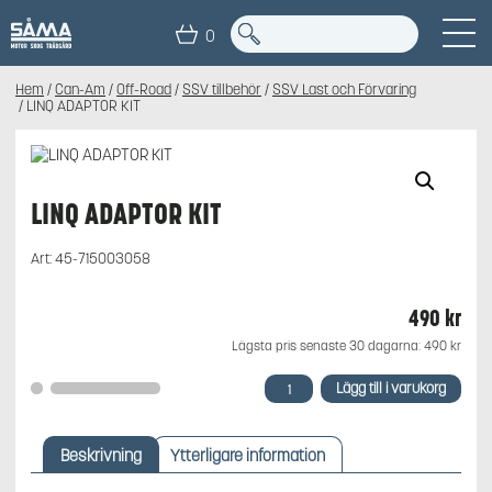
0
Hem
/
Can-Am
/
Off-Road
/
SSV tillbehör
/
SSV Last och Förvaring
/ LINQ ADAPTOR KIT
LINQ ADAPTOR KIT
Art:
45-715003058
490
kr
Lägsta pris senaste 30 dagarna:
490
kr
LINQ
Lägg till i varukorg
ADAPTOR
KIT
mängd
Beskrivning
Ytterligare information