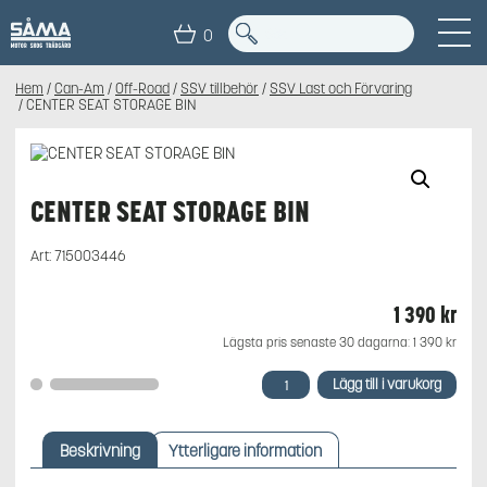
0
Hem
/
Can-Am
/
Off-Road
/
SSV tillbehör
/
SSV Last och Förvaring
/ CENTER SEAT STORAGE BIN
CENTER SEAT STORAGE BIN
Art:
715003446
1 390
kr
Lägsta pris senaste 30 dagarna:
1 390
kr
CENTER
Lägg till i varukorg
SEAT
STORAGE
BIN
Beskrivning
Ytterligare information
mängd