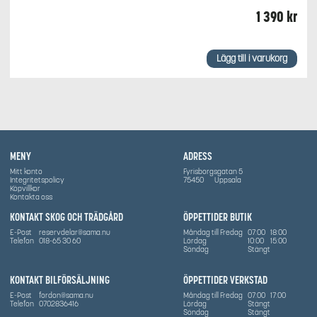
1 390
kr
Lägg till i varukorg
MENY
ADRESS
Mitt konto
Fyrisborgsgatan 5
Integritetspolicy
75450
Uppsala
Köpvillkor
Kontakta oss
KONTAKT SKOG OCH TRÄDGÅRD
ÖPPETTIDER BUTIK
E-Post
reservdelar@sama.nu
Måndag till Fredag
07:00
18:00
Telefon
018-65 30 60
Lördag
10:00
15:00
Söndag
Stängt
KONTAKT BILFÖRSÄLJNING
ÖPPETTIDER VERKSTAD
E-Post
fordon@sama.nu
Måndag till Fredag
07:00
17:00
Telefon
0702836416
Lördag
Stängt
Söndag
Stängt