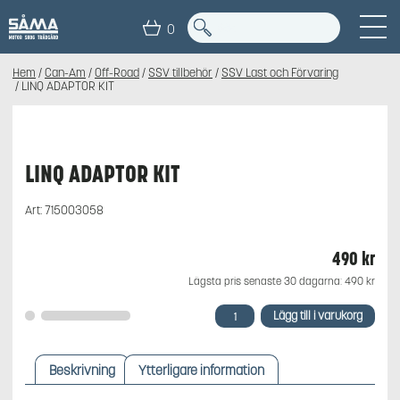
0
Hem
/
Can-Am
/
Off-Road
/
SSV tillbehör
/
SSV Last och Förvaring
/ LINQ ADAPTOR KIT
LINQ ADAPTOR KIT
Art:
715003058
490
kr
Lägsta pris senaste 30 dagarna:
490
kr
LINQ
Lägg till i varukorg
ADAPTOR
KIT
mängd
Beskrivning
Ytterligare information