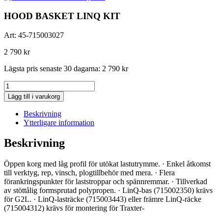
HOOD BASKET LINQ KIT
Art:
45-715003027
2 790
kr
Lägsta pris senaste 30 dagarna:
2 790
kr
HOOD
BASKET
Lägg till i varukorg
LINQ
KIT
Beskrivning
mängd
Ytterligare information
Beskrivning
Öppen korg med låg profil för utökat lastutrymme. · Enkel åtkomst
till verktyg, rep, vinsch, plogtillbehör med mera. · Flera
förankringspunkter för laststroppar och spännremmar. · Tillverkad
av stöttålig formsprutad polypropen. · LinQ-bas (715002350) krävs
för G2L. · LinQ-lasträcke (715003443) eller främre LinQ-räcke
(715004312) krävs för montering för Traxter-