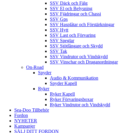
SSV Däck och Fälg
SSV El och Belysning
SSV Fjädringar och Chassi
SSV Gps
SSV Hasplåtar och Förstärkningar
SSV Hytt
SSV Last och Förvaring
SSV Speglar
SSV Stötfångare och Skydd
SSV Tak
SSV Vindrutor och Vindskydd
SSV Vinschar och Draganordningar
On-Road
Spyder
Audio & Kommunikation
Spyder Kapell
Ryker
Ryker Kapell
Ryker Förvaringsboxar
Ryker Vindrutor och Vindskydd
Sea-Doo Tillbehör
Fordon
NYHETER
Kampanjer
SÄLJ DITT FORDON