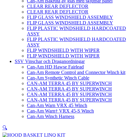
Can-Am Bakruta av glas med skjutbar panel
CLEAR REAR DEFLECTOR
CLEAR REAR DEFLECTOR
FLIP GLASS WINDSHIELD ASSEMBLY
FLIP GLASS WINDSHIELD ASSEMBLY
FLIP PLASTIC WINDSHIELD HARDCOATED
ASSY
FLIP PLASTIC WINDSHIELD HARDCOATED
ASSY
FLIP WINDSHIELD WITH WIPER
FLIP WINDSHIELD WITH WIPER
SSV Vinschar och Draganordningar
Can-Am HD Hawse Fairlead
Can-Am Remote Control and Connector Winch kit
Can-Am Synthetic Winch Cable
CAN-AM TERRA 45 BY SUPERWINCH
CAN-AM TERRA 45 BY SUPERWINCH
CAN-AM TERRA 45 BY SUPERWINCH
CAN-AM TERRA 45 BY SUPERWINCH
Can-Am Warn VRX 45 Winch
Can-Am Warn† VRX 45-S Winch
Can-Am Winch Harness
🔍