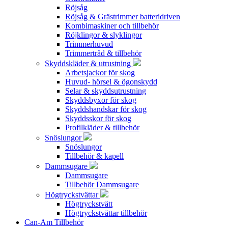
Röjsåg
Röjsåg & Grästrimmer batteridriven
Kombimaskiner och tillbehör
Röjklingor & slyklingor
Trimmerhuvud
Trimmertråd & tillbehör
Skyddskläder & utrustning
Arbetsjackor för skog
Huvud- hörsel & ögonskydd
Selar & skyddsutrustning
Skyddsbyxor för skog
Skyddshandskar för skog
Skyddsskor för skog
Profilkläder & tillbehör
Snöslungor
Snöslungor
Tillbehör & kapell
Dammsugare
Dammsugare
Tillbehör Dammsugare
Högtryckstvättar
Högtryckstvätt
Högtryckstvättar tillbehör
Can-Am Tillbehör