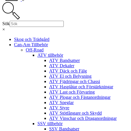
Sök
×
Skog och Trädgård
Can-Am Tillbehör
Off-Road
ATV tillbehör
ATV Bandsatser
ATV Dekaler
ATV Däck och Fälg
ATV El och Belysning
ATV Fjädringar och Chassi
ATV Hasplåtar och Förstärkningar
ATV Last och Förvaring
ATV Plogar och Fästanordningar
ATV Speglar
ATV Styre
ATV Stötfångare och Skydd
ATV Vinschar och Draganordningar
SSV tillbehör
SSV Bandsatser