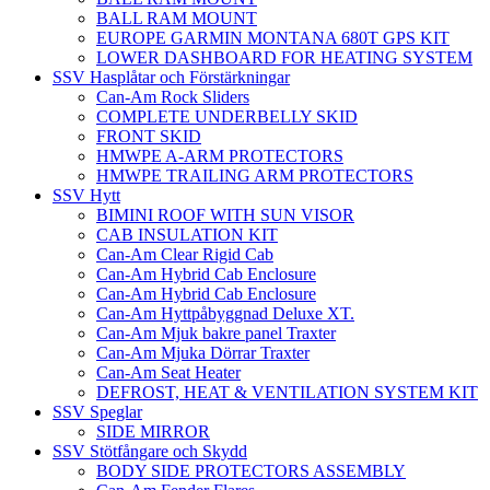
BALL RAM MOUNT
EUROPE GARMIN MONTANA 680T GPS KIT
LOWER DASHBOARD FOR HEATING SYSTEM
SSV Hasplåtar och Förstärkningar
Can-Am Rock Sliders
COMPLETE UNDERBELLY SKID
FRONT SKID
HMWPE A-ARM PROTECTORS
HMWPE TRAILING ARM PROTECTORS
SSV Hytt
BIMINI ROOF WITH SUN VISOR
CAB INSULATION KIT
Can-Am Clear Rigid Cab
Can-Am Hybrid Cab Enclosure
Can-Am Hybrid Cab Enclosure
Can-Am Hyttpåbyggnad Deluxe XT.
Can-Am Mjuk bakre panel Traxter
Can-Am Mjuka Dörrar Traxter
Can-Am Seat Heater
DEFROST, HEAT & VENTILATION SYSTEM KIT
SSV Speglar
SIDE MIRROR
SSV Stötfångare och Skydd
BODY SIDE PROTECTORS ASSEMBLY