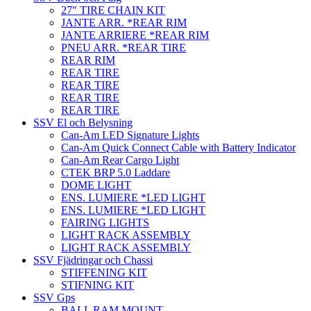
27″ TIRE CHAIN KIT
JANTE ARR. *REAR RIM
JANTE ARRIERE *REAR RIM
PNEU ARR. *REAR TIRE
REAR RIM
REAR TIRE
REAR TIRE
REAR TIRE
REAR TIRE
SSV El och Belysning
Can-Am LED Signature Lights
Can-Am Quick Connect Cable with Battery Indicator
Can-Am Rear Cargo Light
CTEK BRP 5.0 Laddare
DOME LIGHT
ENS. LUMIERE *LED LIGHT
ENS. LUMIERE *LED LIGHT
FAIRING LIGHTS
LIGHT RACK ASSEMBLY
LIGHT RACK ASSEMBLY
SSV Fjädringar och Chassi
STIFFENING KIT
STIFNING KIT
SSV Gps
BALL RAM MOUNT