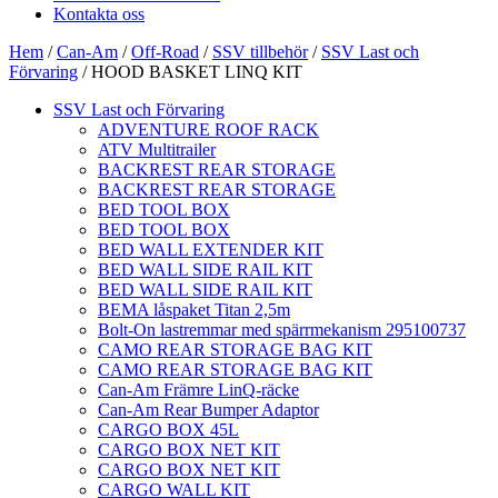
Kontakta oss
Hem
/
Can-Am
/
Off-Road
/
SSV tillbehör
/
SSV Last och
Förvaring
/ HOOD BASKET LINQ KIT
SSV Last och Förvaring
ADVENTURE ROOF RACK
ATV Multitrailer
BACKREST REAR STORAGE
BACKREST REAR STORAGE
BED TOOL BOX
BED TOOL BOX
BED WALL EXTENDER KIT
BED WALL SIDE RAIL KIT
BED WALL SIDE RAIL KIT
BEMA låspaket Titan 2,5m
Bolt-On lastremmar med spärrmekanism 295100737
CAMO REAR STORAGE BAG KIT
CAMO REAR STORAGE BAG KIT
Can-Am Främre LinQ-räcke
Can-Am Rear Bumper Adaptor
CARGO BOX 45L
CARGO BOX NET KIT
CARGO BOX NET KIT
CARGO WALL KIT