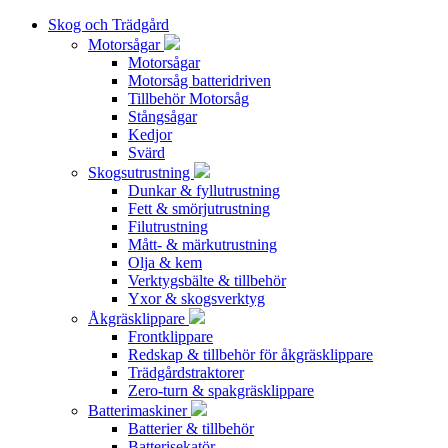
Skog och Trädgård
Motorsågar
Motorsågar
Motorsåg batteridriven
Tillbehör Motorsåg
Stångsågar
Kedjor
Svärd
Skogsutrustning
Dunkar & fyllutrustning
Fett & smörjutrustning
Filutrustning
Mått- & märkutrustning
Olja & kem
Verktygsbälte & tillbehör
Yxor & skogsverktyg
Åkgräsklippare
Frontklippare
Redskap & tillbehör för åkgräsklippare
Trädgårdstraktorer
Zero-turn & spakgräsklippare
Batterimaskiner
Batterier & tillbehör
Batterisekatör