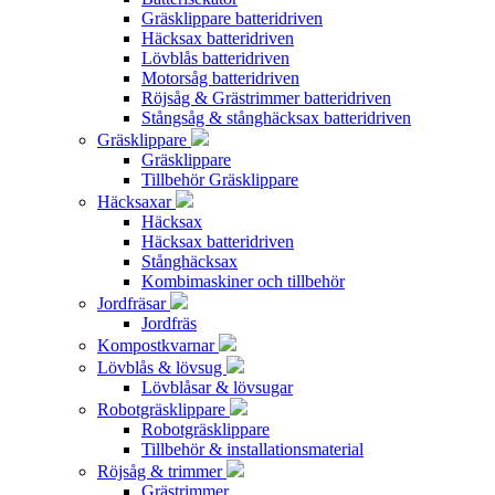
Gräsklippare batteridriven
Häcksax batteridriven
Lövblås batteridriven
Motorsåg batteridriven
Röjsåg & Grästrimmer batteridriven
Stångsåg & stånghäcksax batteridriven
Gräsklippare
Gräsklippare
Tillbehör Gräsklippare
Häcksaxar
Häcksax
Häcksax batteridriven
Stånghäcksax
Kombimaskiner och tillbehör
Jordfräsar
Jordfräs
Kompostkvarnar
Lövblås & lövsug
Lövblåsar & lövsugar
Robotgräsklippare
Robotgräsklippare
Tillbehör & installationsmaterial
Röjsåg & trimmer
Grästrimmer