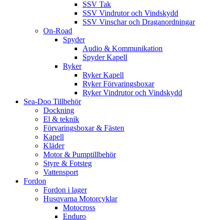
SSV Tak
SSV Vindrutor och Vindskydd
SSV Vinschar och Draganordningar
On-Road
Spyder
Audio & Kommunikation
Spyder Kapell
Ryker
Ryker Kapell
Ryker Förvaringsboxar
Ryker Vindrutor och Vindskydd
Sea-Doo Tillbehör
Dockning
El & teknik
Förvaringsboxar & Fästen
Kapell
Kläder
Motor & Pumptillbehör
Styre & Fotsteg
Vattensport
Fordon
Fordon i lager
Husqvarna Motorcyklar
Motocross
Enduro