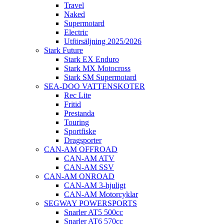
Travel
Naked
Supermotard
Electric
Utförsäljning 2025/2026
Stark Future
Stark EX Enduro
Stark MX Motocross
Stark SM Supermotard
SEA-DOO VATTENSKOTER
Rec Lite
Fritid
Prestanda
Touring
Sportfiske
Dragsporter
CAN-AM OFFROAD
CAN-AM ATV
CAN-AM SSV
CAN-AM ONROAD
CAN-AM 3-hjuligt
CAN-AM Motorcyklar
SEGWAY POWERSPORTS
Snarler AT5 500cc
Snarler AT6 570cc