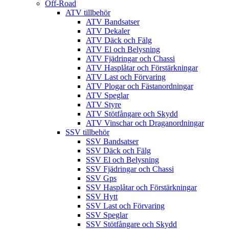
Off-Road
ATV tillbehör
ATV Bandsatser
ATV Dekaler
ATV Däck och Fälg
ATV El och Belysning
ATV Fjädringar och Chassi
ATV Hasplåtar och Förstärkningar
ATV Last och Förvaring
ATV Plogar och Fästanordningar
ATV Speglar
ATV Styre
ATV Stötfångare och Skydd
ATV Vinschar och Draganordningar
SSV tillbehör
SSV Bandsatser
SSV Däck och Fälg
SSV El och Belysning
SSV Fjädringar och Chassi
SSV Gps
SSV Hasplåtar och Förstärkningar
SSV Hytt
SSV Last och Förvaring
SSV Speglar
SSV Stötfångare och Skydd