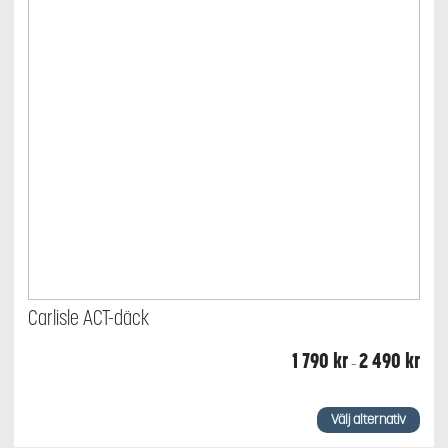
Carlisle ACT-däck
Prisin
1 790
kr
2 490
kr
–
1
790 k
till
Den
2
här
Välj alternativ
490 
produkten