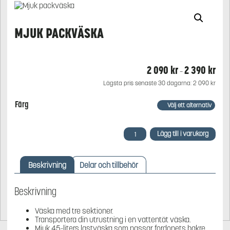
MJUK PACKVÄSKA
2 090
kr
2 390
kr
Prisi
–
2
Lägsta pris senaste 30 dagarna:
2 090
kr
090 
till
Färg
2
390 
Mjuk
Lägg till i varukorg
packväska
mängd
Beskrivning
Delar och tillbehör
Beskrivning
Väska med tre sektioner.
Transportera din utrustning i en vattentät väska.
Mjuk 45-liters lastväska som passar fordonets bakre