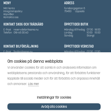
MENY
ADRESS
Mitt konto
Fyrisborgsgatan 5
Integritetspolicy
75450
Uppsala
Köpvillkor
Kontakta oss
KONTAKT SKOG OCH TRÄDGÅRD
ÖPPETTIDER BUTIK
E-Post
reservdelar@sama.nu
Måndag till Fredag
07:00
18:00
Telefon
018-65 30 60
Lördag
10:00
15:00
Söndag
Stängt
KONTAKT BILFÖRSÄLJNING
ÖPPETTIDER VERKSTAD
E-Post
fordon@sama.nu
Måndag till Fredag
07:00
17:00
Telefon
0702836416
Lördag
Stängt
Söndag
Stängt
Om cookies på denna webbplats
OM SÅMA
Vi använder cookies för att samla in och analysera information om
Vi har sedan 1970-talet levererat skog-och trädgårdsprodukter till Uppsala med omnejd. Vi
webbplatsens prestanda och användning, för att förbättra funktioner
har idag även ett brett utbud av dessa produkter samt BRP:s produktsortiment, gällande
Can-Am, Sea-Doo.
kopplade till sociala medier och för att förbättra och anpassa innehåll
Vi är certifierad serviceverkstad.
och annonser.
Läs mer
SOCIALT
Följ oss för att få de senaste uppdateringarna, nyheter och spännande innehåll.
Inställningar för cookies
Avböj alla cookies