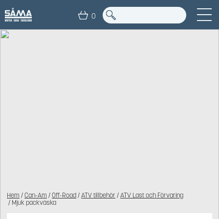
0
Hem
/
Can-Am
/
Off-Road
/
ATV tillbehör
/
ATV Last och Förvaring
/ Mjuk packväska