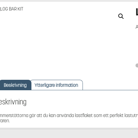
A
Beskrivning
Ytterligare information
eskrivning
mmerstöttorna gör att du kan använda lastflaket som ett perfekt lastut
raren.