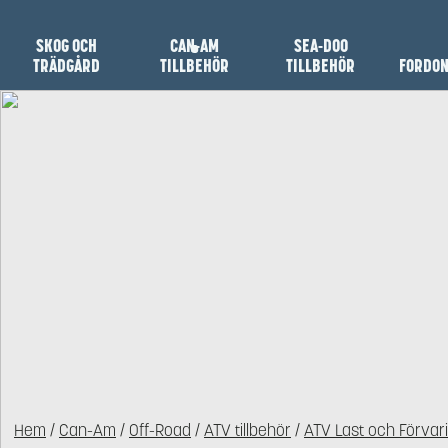
SKOG OCH
CAN-AM
SEA-DOO
TRÄDGÅRD
TILLBEHÖR
TILLBEHÖR
FORDO
Hem
/
Can-Am
/
Off-Road
/
ATV tillbehör
/
ATV Last och Förvar