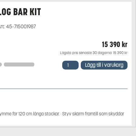
LOG BAR KIT
rt:
45-715001987
15 390
kr
Lägsta pris senaste 30 dagarna:
15 390
kr
LOG
Lägg till i varukorg
BAR
KIT
mängd
rymme för 120 cm långa stockar. · Styv skärm framtill som skyddar