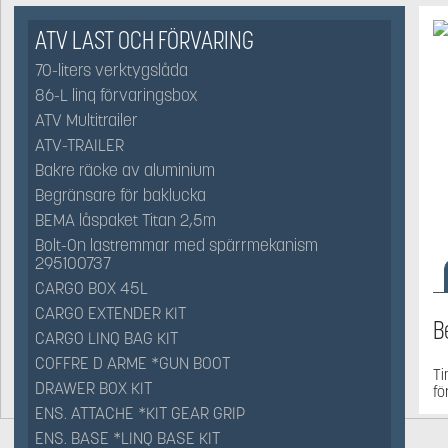
ATV LAST OCH FÖRVARING
70-liters verktygslåda
86-L linq förvaringsbox
ATV Multitrailer
ATV-TRAILER
Bakre räcke av aluminium
Begränsare för baklucka
BEMA låspaket Titan 2,5m
Bolt-On lastremmar med spärrmekanism
295100737
CARGO BOX 45L
CARGO EXTENDER KIT
B
CARGO LINQ BAG KIT
COFFRE D ARME *GUN BOOT
Ti
DRAWER BOX KIT
fö
ENS. ATTACHE *KIT GEAR GRIP
ENS. BASE *LINQ BASE KIT