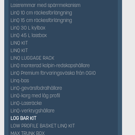
Lastremmar med spärrmekanism
LinQ 10 cm räckesförlängning
LinQ 15 cm räckesförlängning
LinQ 30 L kylbox
LinQ 45 L lastbox
LINQ KIT
LINQ KIT
LINQ LUGGAGE RACK
LinQ monterad kolpin-redskapshållare
LinQ Premium förvaringsväska från OGIO
Linq-bas
LinQ-gevärsfodralhållare
LinQ-korg med låg profil
LinQ-Lasträcke
LinQ-verktygshållare
LOG BAR KIT
LOW PROFILE BASKET LINQ KIT
MAX TRUNK BOX