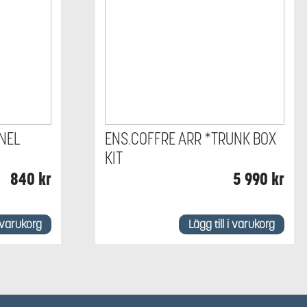
NEL
ENS.COFFRE ARR *TRUNK BOX
KIT
840
kr
5 990
kr
i varukorg
Lägg till i varukorg