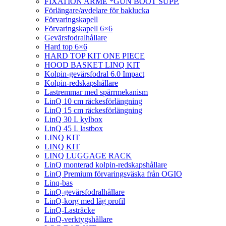
FIXATION ARME *GUN BOOT SUPP.
Förlängare/avdelare för baklucka
Förvaringskapell
Förvaringskapell 6×6
Gevärsfodralhållare
Hard top 6×6
HARD TOP KIT ONE PIECE
HOOD BASKET LINQ KIT
Kolpin-gevärsfodral 6.0 Impact
Kolpin-redskapshållare
Lastremmar med spärrmekanism
LinQ 10 cm räckesförlängning
LinQ 15 cm räckesförlängning
LinQ 30 L kylbox
LinQ 45 L lastbox
LINQ KIT
LINQ KIT
LINQ LUGGAGE RACK
LinQ monterad kolpin-redskapshållare
LinQ Premium förvaringsväska från OGIO
Linq-bas
LinQ-gevärsfodralhållare
LinQ-korg med låg profil
LinQ-Lasträcke
LinQ-verktygshållare