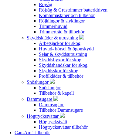
Röjsåg
Röjsåg & Grästrimmer batteridriven
Kombimaskiner och tillbehör
Röjklingor & slyklingor
Trimmerhuvud
Trimmertråd & tillbehör
Skyddskläder & utrustning
Arbetsjackor för skog
Huvud- hörsel & ögonskydd
Selar & skyddsutrustning
Skyddsbyxor för skog
Skyddshandskar för skog
Skyddsskor för skog
Profilkläder & tillbehör
Snöslungor
Snöslungor
Tillbehör & kapell
Dammsugare
Dammsugare
Tillbehör Dammsugare
Högtryckstvättar
Högtryckstvätt
Högtryckstvättar tillbehör
Can-Am Tillbehör