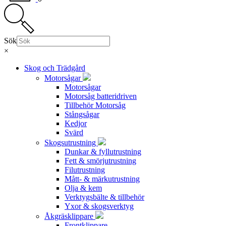
Sök
×
Skog och Trädgård
Motorsågar
Motorsågar
Motorsåg batteridriven
Tillbehör Motorsåg
Stångsågar
Kedjor
Svärd
Skogsutrustning
Dunkar & fyllutrustning
Fett & smörjutrustning
Filutrustning
Mått- & märkutrustning
Olja & kem
Verktygsbälte & tillbehör
Yxor & skogsverktyg
Åkgräsklippare
Frontklippare