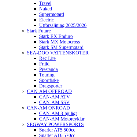
Travel
Naked
Supermotard
Electric
Utförsäljning 2025/2026
Stark Future
Stark EX Enduro
Stark MX Motocross
Stark SM Supermotard
SEA-DOO VATTENSKOTER
Rec Lite
Fritid
Prestanda
Touring
Sportfiske
Dragsporter
CAN-AM OFFROAD
CAN-AM ATV
CAN-AM SSV
CAN-AM ONROAD
CAN-AM 3-hjuligt
CAN-AM Motorcyklar
SEGWAY POWERSPORTS
Snarler AT5 500cc
Snarler AT6 570cc