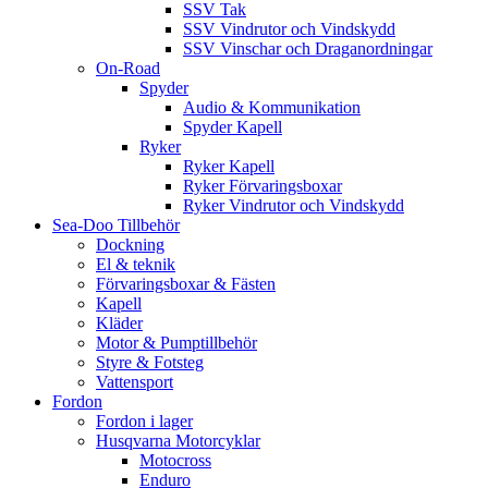
SSV Tak
SSV Vindrutor och Vindskydd
SSV Vinschar och Draganordningar
On-Road
Spyder
Audio & Kommunikation
Spyder Kapell
Ryker
Ryker Kapell
Ryker Förvaringsboxar
Ryker Vindrutor och Vindskydd
Sea-Doo Tillbehör
Dockning
El & teknik
Förvaringsboxar & Fästen
Kapell
Kläder
Motor & Pumptillbehör
Styre & Fotsteg
Vattensport
Fordon
Fordon i lager
Husqvarna Motorcyklar
Motocross
Enduro