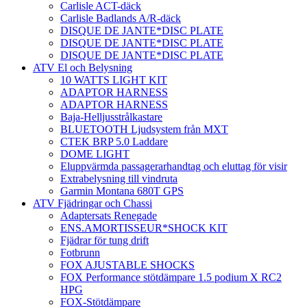
Carlisle ACT-däck
Carlisle Badlands A/R-däck
DISQUE DE JANTE*DISC PLATE
DISQUE DE JANTE*DISC PLATE
DISQUE DE JANTE*DISC PLATE
ATV El och Belysning
10 WATTS LIGHT KIT
ADAPTOR HARNESS
ADAPTOR HARNESS
Baja-Helljusstrålkastare
BLUETOOTH Ljudsystem från MXT
CTEK BRP 5.0 Laddare
DOME LIGHT
Eluppvärmda passagerarhandtag och eluttag för visir
Extrabelysning till vindruta
Garmin Montana 680T GPS
ATV Fjädringar och Chassi
Adaptersats Renegade
ENS.AMORTISSEUR*SHOCK KIT
Fjädrar för tung drift
Fotbrunn
FOX AJUSTABLE SHOCKS
FOX Performance stötdämpare 1.5 podium X RC2
HPG
FOX-Stötdämpare