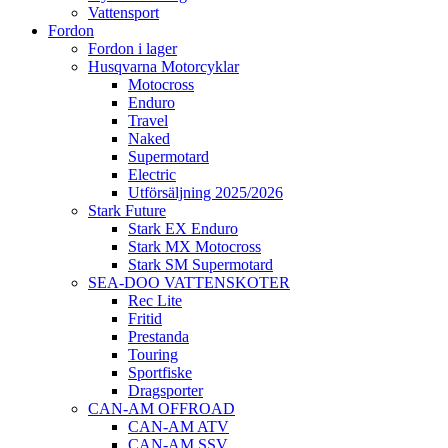
Vattensport
Fordon
Fordon i lager
Husqvarna Motorcyklar
Motocross
Enduro
Travel
Naked
Supermotard
Electric
Utförsäljning 2025/2026
Stark Future
Stark EX Enduro
Stark MX Motocross
Stark SM Supermotard
SEA-DOO VATTENSKOTER
Rec Lite
Fritid
Prestanda
Touring
Sportfiske
Dragsporter
CAN-AM OFFROAD
CAN-AM ATV
CAN-AM SSV