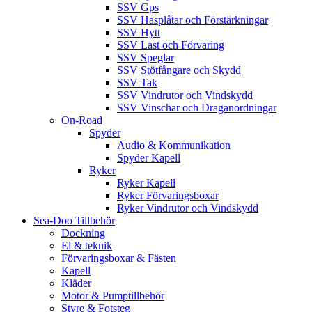
SSV Gps
SSV Hasplåtar och Förstärkningar
SSV Hytt
SSV Last och Förvaring
SSV Speglar
SSV Stötfångare och Skydd
SSV Tak
SSV Vindrutor och Vindskydd
SSV Vinschar och Draganordningar
On-Road
Spyder
Audio & Kommunikation
Spyder Kapell
Ryker
Ryker Kapell
Ryker Förvaringsboxar
Ryker Vindrutor och Vindskydd
Sea-Doo Tillbehör
Dockning
El & teknik
Förvaringsboxar & Fästen
Kapell
Kläder
Motor & Pumptillbehör
Styre & Fotsteg