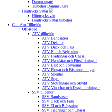
Dammsugare
Tillbehör Dammsugare
Högtryckstvättar
Högtryckstvätt
Högtryckstvättar tillbehör
Can-Am Tillbehör
Off-Road
ATV tillbehör
ATV Bandsatser
ATV Dekaler
ATV Däck och Fälg
ATV El och Belysning
ATV Fjädringar och Chassi
ATV Hasplåtar och Förstärkningar
ATV Last och Förvaring
ATV Plogar och Fästanordningar
ATV Speglar
ATV Styre
ATV Stötfångare och Skydd
ATV Vinschar och Draganordningar
SSV tillbehör
SSV Bandsatser
SSV Däck och Fälg
SSV El och Belysning
SSV Fjädringar och Chassi