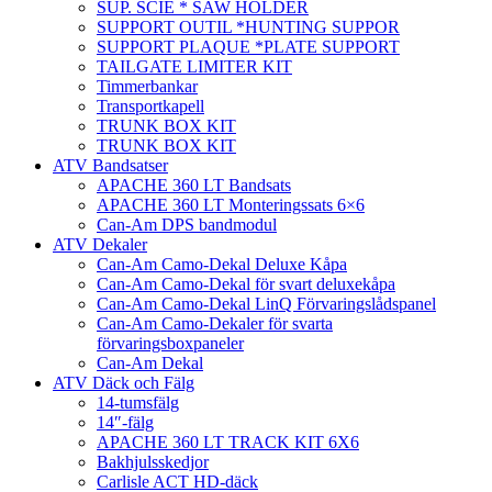
SUP. SCIE * SAW HOLDER
SUPPORT OUTIL *HUNTING SUPPOR
SUPPORT PLAQUE *PLATE SUPPORT
TAILGATE LIMITER KIT
Timmerbankar
Transportkapell
TRUNK BOX KIT
TRUNK BOX KIT
ATV Bandsatser
APACHE 360 LT Bandsats
APACHE 360 LT Monteringssats 6×6
Can-Am DPS bandmodul
ATV Dekaler
Can-Am Camo-Dekal Deluxe Kåpa
Can-Am Camo-Dekal för svart deluxekåpa
Can-Am Camo-Dekal LinQ Förvaringslådspanel
Can-Am Camo-Dekaler för svarta
förvaringsboxpaneler
Can-Am Dekal
ATV Däck och Fälg
14-tumsfälg
14″-fälg
APACHE 360 LT TRACK KIT 6X6
Bakhjulsskedjor
Carlisle ACT HD-däck