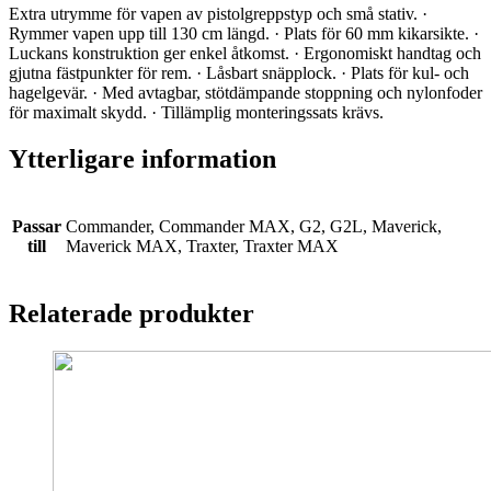
Extra utrymme för vapen av pistolgreppstyp och små stativ. ·
Rymmer vapen upp till 130 cm längd. · Plats för 60 mm kikarsikte. ·
Luckans konstruktion ger enkel åtkomst. · Ergonomiskt handtag och
gjutna fästpunkter för rem. · Låsbart snäpplock. · Plats för kul- och
hagelgevär. · Med avtagbar, stötdämpande stoppning och nylonfoder
för maximalt skydd. · Tillämplig monteringssats krävs.
Ytterligare information
Passar
Commander, Commander MAX, G2, G2L, Maverick,
till
Maverick MAX, Traxter, Traxter MAX
Relaterade produkter