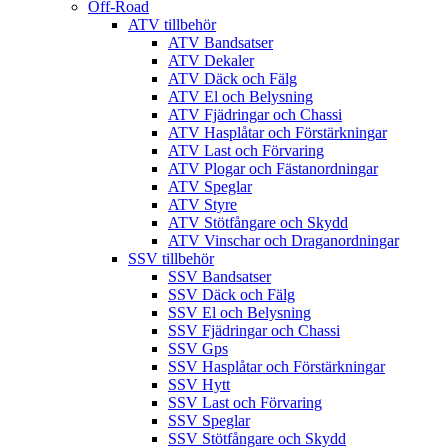
Off-Road
ATV tillbehör
ATV Bandsatser
ATV Dekaler
ATV Däck och Fälg
ATV El och Belysning
ATV Fjädringar och Chassi
ATV Hasplåtar och Förstärkningar
ATV Last och Förvaring
ATV Plogar och Fästanordningar
ATV Speglar
ATV Styre
ATV Stötfångare och Skydd
ATV Vinschar och Draganordningar
SSV tillbehör
SSV Bandsatser
SSV Däck och Fälg
SSV El och Belysning
SSV Fjädringar och Chassi
SSV Gps
SSV Hasplåtar och Förstärkningar
SSV Hytt
SSV Last och Förvaring
SSV Speglar
SSV Stötfångare och Skydd