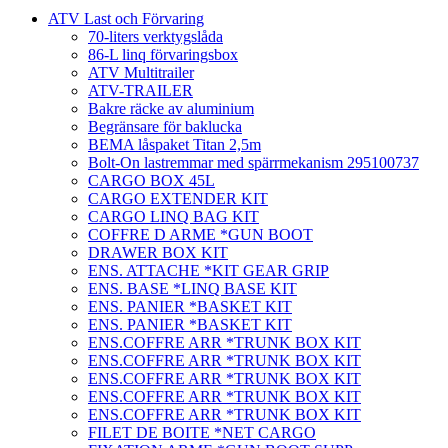
ATV Last och Förvaring
70-liters verktygslåda
86-L linq förvaringsbox
ATV Multitrailer
ATV-TRAILER
Bakre räcke av aluminium
Begränsare för baklucka
BEMA låspaket Titan 2,5m
Bolt-On lastremmar med spärrmekanism 295100737
CARGO BOX 45L
CARGO EXTENDER KIT
CARGO LINQ BAG KIT
COFFRE D ARME *GUN BOOT
DRAWER BOX KIT
ENS. ATTACHE *KIT GEAR GRIP
ENS. BASE *LINQ BASE KIT
ENS. PANIER *BASKET KIT
ENS. PANIER *BASKET KIT
ENS.COFFRE ARR *TRUNK BOX KIT
ENS.COFFRE ARR *TRUNK BOX KIT
ENS.COFFRE ARR *TRUNK BOX KIT
ENS.COFFRE ARR *TRUNK BOX KIT
ENS.COFFRE ARR *TRUNK BOX KIT
FILET DE BOITE *NET CARGO