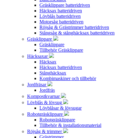
Gräsklippare batteridriven
Häcksax batteridriven
Lövblås batteridriven
Motorsåg batteridriven
Röjsåg & Grästrimmer batteridriven
Stångsåg & stånghäcksax batteridriven
Gräsklippare
Gräsklippare
Tillbehör Gräsklippare
Häcksaxar
Häcksax
Häcksax batteridriven
Stånghäcksax
Kombimaskiner och tillbehör
Jordfräsar
Jordfräs
Kompostkvarnar
Lövblås & lövsug
Lövblåsar & lövsugar
Robotgräsklippare
Robotgräsklippare
Tillbehör & installationsmaterial
Röjsåg & trimmer
Grästrimmer