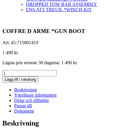
DROPPED TOW BAR ASSEMBLY
ENS ATT TREUIL *WINCH KIT
COFFRE D ARME *GUN BOOT
Art:
45-715001419
1 490
kr
Lägsta pris senaste 30 dagarna:
1 490
kr
COFFRE
D
Lägg till i varukorg
ARME
*GUN
Beskrivning
BOOT
Ytterligare information
mängd
Delar och tillbehör
Passar till
Dokument
Beskrivning