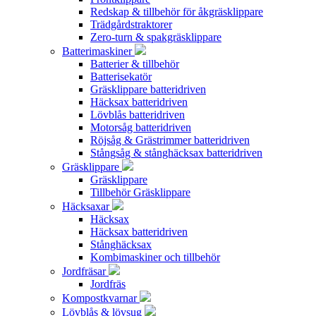
Redskap & tillbehör för åkgräsklippare
Trädgårdstraktorer
Zero-turn & spakgräsklippare
Batterimaskiner
Batterier & tillbehör
Batterisekatör
Gräsklippare batteridriven
Häcksax batteridriven
Lövblås batteridriven
Motorsåg batteridriven
Röjsåg & Grästrimmer batteridriven
Stångsåg & stånghäcksax batteridriven
Gräsklippare
Gräsklippare
Tillbehör Gräsklippare
Häcksaxar
Häcksax
Häcksax batteridriven
Stånghäcksax
Kombimaskiner och tillbehör
Jordfräsar
Jordfräs
Kompostkvarnar
Lövblås & lövsug