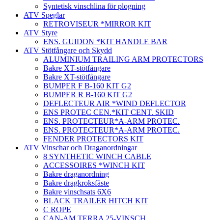
Syntetisk vinschlina för plogning
ATV Speglar
RETROVISEUR *MIRROR KIT
ATV Styre
ENS. GUIDON *KIT HANDLE BAR
ATV Stötfångare och Skydd
ALUMINIUM TRAILING ARM PROTECTORS
Bakre XT-stötfångare
Bakre XT-stötfångare
BUMPER F B-160 KIT G2
BUMPER R B-160 KIT G2
DEFLECTEUR AIR *WIND DEFLECTOR
ENS PROTEC CEN.*KIT CENT. SKID
ENS. PROTECTEUR*A-ARM PROTEC.
ENS. PROTECTEUR*A-ARM PROTEC.
FENDER PROTECTORS KIT
ATV Vinschar och Draganordningar
8 SYNTHETIC WINCH CABLE
ACCESSOIRES *WINCH KIT
Bakre draganordning
Bakre dragkroksfäste
Bakre vinschsats 6X6
BLACK TRAILER HITCH KIT
C ROPE
CAN-AM TERRA 25-VINSCH