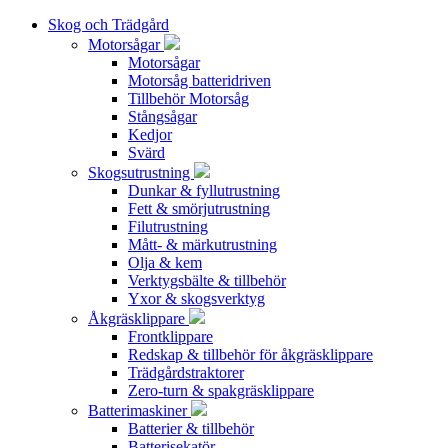
Skog och Trädgård
Motorsågar
Motorsågar
Motorsåg batteridriven
Tillbehör Motorsåg
Stångsågar
Kedjor
Svärd
Skogsutrustning
Dunkar & fyllutrustning
Fett & smörjutrustning
Filutrustning
Mått- & märkutrustning
Olja & kem
Verktygsbälte & tillbehör
Yxor & skogsverktyg
Åkgräsklippare
Frontklippare
Redskap & tillbehör för åkgräsklippare
Trädgårdstraktorer
Zero-turn & spakgräsklippare
Batterimaskiner
Batterier & tillbehör
Batterisekatör