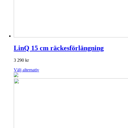
LinQ 15 cm räckesförlängning
3 290
kr
Den
Välj alternativ
här
produkten
har
flera
varianter.
De
olika
alternativen
kan
väljas
på