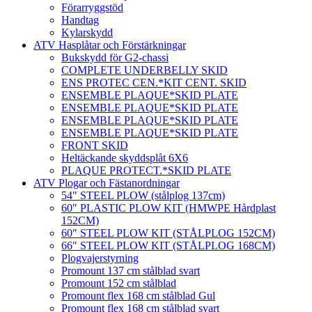
Förarryggstöd
Handtag
Kylarskydd
ATV Hasplåtar och Förstärkningar
Bukskydd för G2-chassi
COMPLETE UNDERBELLY SKID
ENS PROTEC CEN.*KIT CENT. SKID
ENSEMBLE PLAQUE*SKID PLATE
ENSEMBLE PLAQUE*SKID PLATE
ENSEMBLE PLAQUE*SKID PLATE
ENSEMBLE PLAQUE*SKID PLATE
FRONT SKID
Heltäckande skyddsplåt 6X6
PLAQUE PROTECT.*SKID PLATE
ATV Plogar och Fästanordningar
54″ STEEL PLOW (stålplog 137cm)
60″ PLASTIC PLOW KIT (HMWPE Hårdplast
152CM)
60″ STEEL PLOW KIT (STÅLPLOG 152CM)
66″ STEEL PLOW KIT (STÅLPLOG 168CM)
Plogvajerstyrning
Promount 137 cm stålblad svart
Promount 152 cm stålblad
Promount flex 168 cm stålblad Gul
Promount flex 168 cm stålblad svart