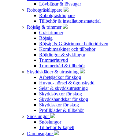
Lövblåsar & lövsugar
Robotgräsklippare
Robotgräsklippare
Tillbehör & installationsmaterial
Röjsåg & trimmer
Grästrimmer
Röjsåg
Röjsåg & Grästrimmer batteridriven
Kombimaskiner och tillbehör
Röjklingor & slyklingor
Trimmerhuvud
Trimmertråd & tillbehör
Skyddskläder & utrustning
Arbetsjackor för skog
Huvud- hörsel & ögonskydd
Selar & skyddsutrustning
Skyddsbyxor för skog
Skyddshandskar för skog
Skyddsskor för skog
Profilkläder & tillbehör
Snöslungor
Snöslungor
Tillbehör & kapell
Dammsugare