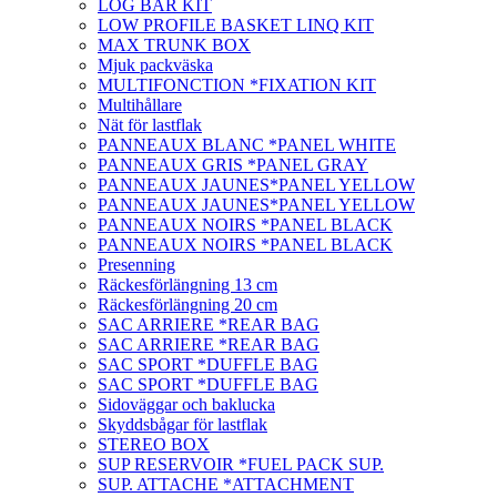
LOG BAR KIT
LOW PROFILE BASKET LINQ KIT
MAX TRUNK BOX
Mjuk packväska
MULTIFONCTION *FIXATION KIT
Multihållare
Nät för lastflak
PANNEAUX BLANC *PANEL WHITE
PANNEAUX GRIS *PANEL GRAY
PANNEAUX JAUNES*PANEL YELLOW
PANNEAUX JAUNES*PANEL YELLOW
PANNEAUX NOIRS *PANEL BLACK
PANNEAUX NOIRS *PANEL BLACK
Presenning
Räckesförlängning 13 cm
Räckesförlängning 20 cm
SAC ARRIERE *REAR BAG
SAC ARRIERE *REAR BAG
SAC SPORT *DUFFLE BAG
SAC SPORT *DUFFLE BAG
Sidoväggar och baklucka
Skyddsbågar för lastflak
STEREO BOX
SUP RESERVOIR *FUEL PACK SUP.
SUP. ATTACHE *ATTACHMENT