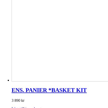
produktsidan
ENS. PANIER *BASKET KIT
3 890
kr