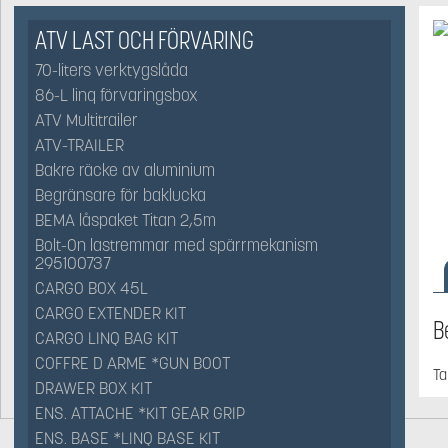
ATV LAST OCH FÖRVARING
70-liters verktygslåda
86-L linq förvaringsbox
ATV Multitrailer
ATV-TRAILER
Bakre räcke av aluminium
Begränsare för baklucka
BEMA låspaket Titan 2,5m
Bolt-On lastremmar med spärrmekanism
295100737
CARGO BOX 45L
CARGO EXTENDER KIT
B
CARGO LINQ BAG KIT
COFFRE D ARME *GUN BOOT
Ta
DRAWER BOX KIT
ENS. ATTACHE *KIT GEAR GRIP
ENS. BASE *LINQ BASE KIT