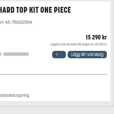
HARD TOP KIT ONE PIECE
rt:
45-715002394
15 290
kr
Lägsta pris senaste 30 dagarna:
15 290
kr
HARD
Lägg till i varukorg
TOP
KIT
ONE
PIECE
mängd
 Gasfjädrad öppning.