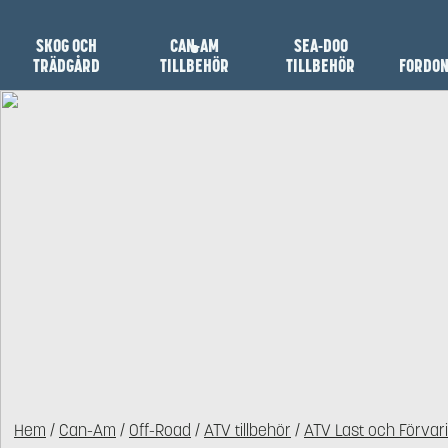
SKOG OCH
CAN-AM
SEA-DOO
TRÄDGÅRD
TILLBEHÖR
TILLBEHÖR
FORDO
Hem
/
Can-Am
/
Off-Road
/
ATV tillbehör
/
ATV Last och Förvar