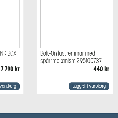
UNK BOX
Bolt-On lastremmar med
spärrmekanism 295100737
7 790
kr
440
kr
i varukorg
Lägg till i varukorg