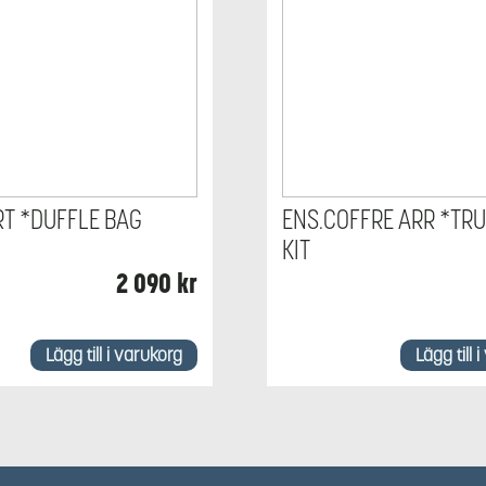
RT *DUFFLE BAG
ENS.COFFRE ARR *TR
KIT
2 090
kr
Lägg till i varukorg
Lägg till 