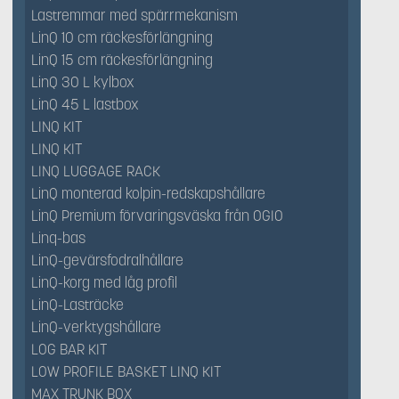
Lastremmar med spärrmekanism
LinQ 10 cm räckesförlängning
LinQ 15 cm räckesförlängning
LinQ 30 L kylbox
LinQ 45 L lastbox
LINQ KIT
LINQ KIT
LINQ LUGGAGE RACK
LinQ monterad kolpin-redskapshållare
LinQ Premium förvaringsväska från OGIO
Linq-bas
LinQ-gevärsfodralhållare
LinQ-korg med låg profil
LinQ-Lasträcke
LinQ-verktygshållare
LOG BAR KIT
LOW PROFILE BASKET LINQ KIT
MAX TRUNK BOX