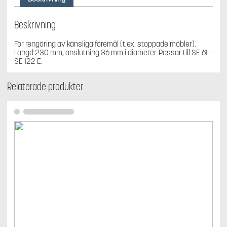
-
SE
133
Beskrivning
ME
mängd
För rengöring av känsliga föremål (t.ex. stoppade möbler).
Längd 230 mm, anslutning 36 mm i diameter. Passar till SE 61 –
SE 122 E.
Relaterade produkter