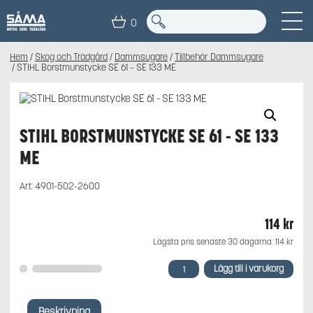
0
Hem
/
Skog och Trädgård
/
Dammsugare
/
Tillbehör Dammsugare
/ STIHL Borstmunstycke SE 61 – SE 133 ME
STIHL BORSTMUNSTYCKE SE 61 - SE 133
ME
Art:
4901-502-2600
114
kr
Lägsta pris senaste 30 dagarna:
114
kr
STIHL
Lägg till i varukorg
Borstmunstycke
SE
61
Beskrivning