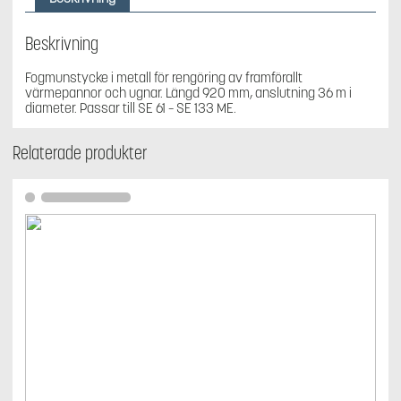
61
-
SE
Beskrivning
133
ME
Fogmunstycke i metall för rengöring av framförallt
mängd
värmepannor och ugnar. Längd 920 mm, anslutning 36 m i
diameter. Passar till SE 61 – SE 133 ME.
Relaterade produkter