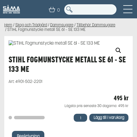
0
Hem
/
Skog och Trädgård
/
Dammsugare
/
Tillbehör Dammsugare
/ STIHL Fogmunstycke metall SE 61 – SE 133 ME
STIHL FOGMUNSTYCKE METALL SE 61 - SE
133 ME
Art:
4901-502-2201
495
kr
Lägsta pris senaste 30 dagarna:
495
kr
STIHL
Lägg till i varukorg
Fogmunstycke
metall
SE
Beskrivning