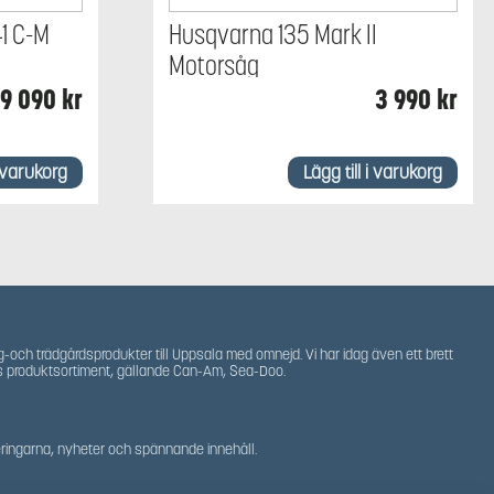
1 C-M
Husqvarna 135 Mark II
Motorsåg
9 090
kr
3 990
kr
i varukorg
Lägg till i varukorg
g-och trädgårdsprodukter till Uppsala med omnejd. Vi har idag även ett brett
s produktsortiment, gällande Can-Am, Sea-Doo.
teringarna, nyheter och spännande innehåll.