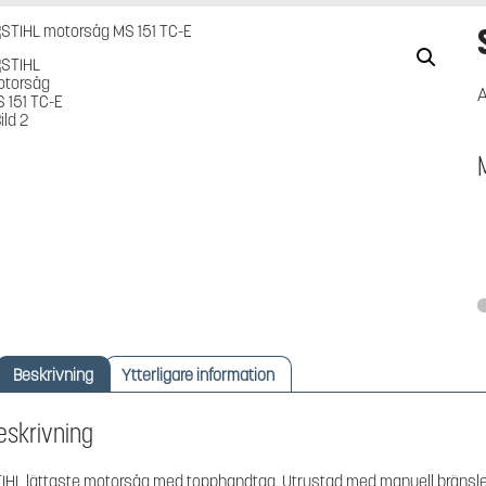
A
Beskrivning
Ytterligare information
eskrivning
IHL lättaste motorsåg med topphandtag. Utrustad med manuell bränslepum