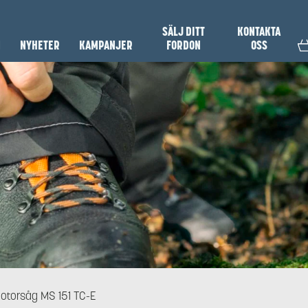
SÄLJ DITT
KONTAKTA
N
NYHETER
KAMPANJER
FORDON
OSS
otorsåg MS 151 TC-E