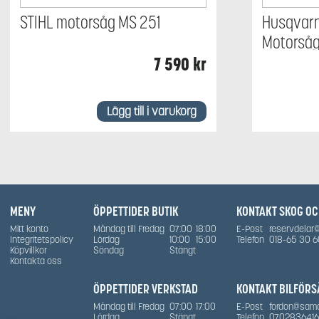
STIHL motorsåg MS 251
Husqvarn
Motorså
7 590
kr
Lägg till i varukorg
MENY
ÖPPETTIDER BUTIK
KONTAKT SKOG O
Mitt konto
Måndag till Fredag
07:00
18:00
E-Post
reservdelar
Integritetspolicy
Lördag
10:00
15:00
Telefon
018-65 30 6
Köpvillkor
Söndag
Stängt
Kontakta oss
ÖPPETTIDER VERKSTAD
KONTAKT BILFÖRS
Måndag till Fredag
07:00
17:00
E-Post
fordon@sam
Lördag
Stängt
Telefon
0702836416