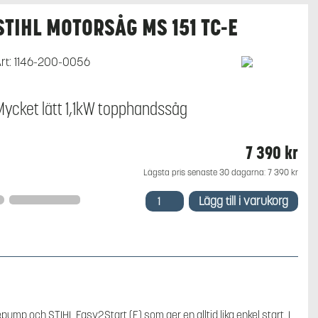
STIHL MOTORSÅG MS 151 TC-E
rt:
1146-200-0056
Mycket lätt 1,1kW topphandssåg
7 390
kr
Lägsta pris senaste 30 dagarna:
7 390
kr
STIHL
Lägg till i varukorg
motorsåg
MS
151
TC-
E
mängd
p och STIHL Easy2Start (E) som ger en alltid lika enkel start. I