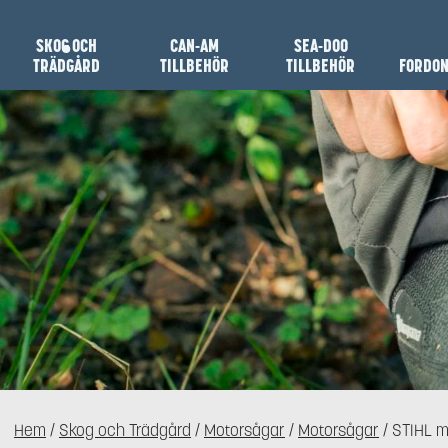
SKOG OCH
CAN-AM
SEA-DOO
TRÄDGÅRD
TILLBEHÖR
TILLBEHÖR
FORDO
Hem
/
Skog och Trädgård
/
Motorsågar
/
Motorsågar
/ STIHL m