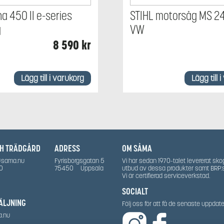
a 450 II e-series
STIHL motorsåg MS 24
g
VW
8 590
kr
Lägg till i varukorg
Lägg till 
CH TRÄDGÅRD
ADRESS
OM SÅMA
@sama.nu
Fyrisborgsgatan 5
Vi har sedan 1970-talet levererat sko
0
75450
Uppsala
utbud av dessa produkter samt BRP:
Vi är certifierad serviceverkstad.
SOCIALT
ÄLJNING
Följ oss för att få de senaste uppda
a.nu