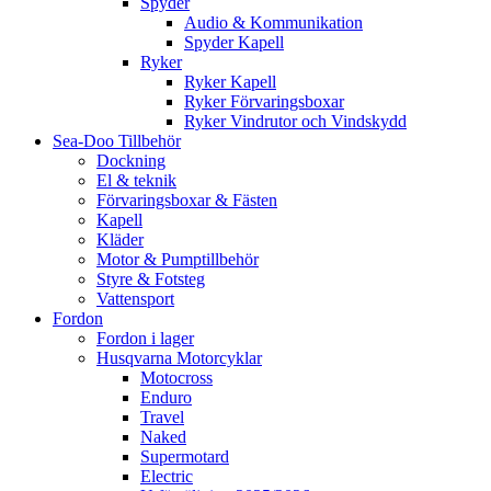
Spyder
Audio & Kommunikation
Spyder Kapell
Ryker
Ryker Kapell
Ryker Förvaringsboxar
Ryker Vindrutor och Vindskydd
Sea-Doo Tillbehör
Dockning
El & teknik
Förvaringsboxar & Fästen
Kapell
Kläder
Motor & Pumptillbehör
Styre & Fotsteg
Vattensport
Fordon
Fordon i lager
Husqvarna Motorcyklar
Motocross
Enduro
Travel
Naked
Supermotard
Electric