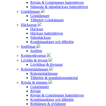
Röjsåg & Grästrimmer batteridriven
Stångsåg & stånghäcksax batteridriven
Gräsklippare
Gräsklippare
Tillbehör Gräsklippare
Häcksaxar
Häcksax
Häcksax batteridriven
Stånghäcksax
Kombimaskiner och tillbehör
Jordfräsar
Jordfräs
Kompostkvarnar
Lövblås & lövsug
Lövblåsar & lövsugar
Robotgräsklippare
Robotgräsklippare
Tillbehör & installationsmaterial
Röjsåg & trimmer
Grästrimmer
Röjsåg
Röjsåg & Grästrimmer batteridriven
Kombimaskiner och tillbehör
Röjklingor & slyklingor