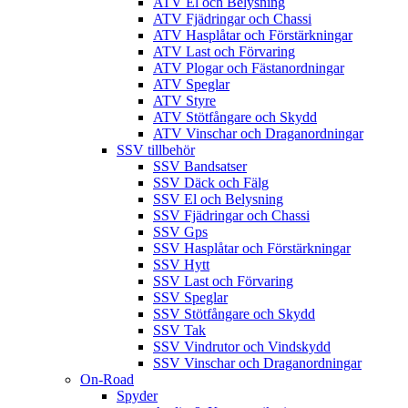
ATV El och Belysning
ATV Fjädringar och Chassi
ATV Hasplåtar och Förstärkningar
ATV Last och Förvaring
ATV Plogar och Fästanordningar
ATV Speglar
ATV Styre
ATV Stötfångare och Skydd
ATV Vinschar och Draganordningar
SSV tillbehör
SSV Bandsatser
SSV Däck och Fälg
SSV El och Belysning
SSV Fjädringar och Chassi
SSV Gps
SSV Hasplåtar och Förstärkningar
SSV Hytt
SSV Last och Förvaring
SSV Speglar
SSV Stötfångare och Skydd
SSV Tak
SSV Vindrutor och Vindskydd
SSV Vinschar och Draganordningar
On-Road
Spyder