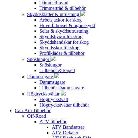
Trimmerhuvud
Trimmertråd & tillbehör
Skyddskläder & utrustning
Arbetsjackor för skog
Huvud- hörsel & ögonskydd
Selar & skyddsutrustning
Skyddsbyxor för skog
Skyddshandskar för skog
Skyddsskor för skog
Profilkläder & tillbehör
Snöslungor
Snöslungor
Tillbehör & kapell
Dammsugare
Dammsugare
Tillbehör Dammsugare
Högtryckstvättar
Högtryckstvätt
Högtryckstvättar tillbehör
Can-Am Tillbehör
Off-Road
ATV tillbehör
ATV Bandsatser
ATV Dekaler