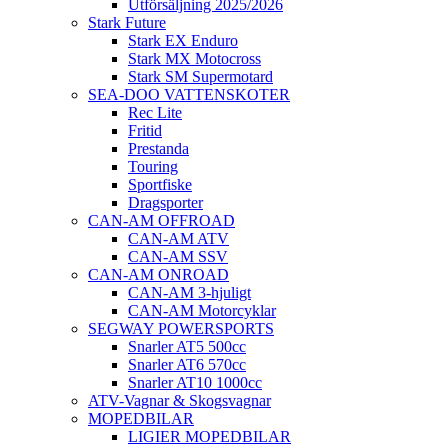
Utförsäljning 2025/2026
Stark Future
Stark EX Enduro
Stark MX Motocross
Stark SM Supermotard
SEA-DOO VATTENSKOTER
Rec Lite
Fritid
Prestanda
Touring
Sportfiske
Dragsporter
CAN-AM OFFROAD
CAN-AM ATV
CAN-AM SSV
CAN-AM ONROAD
CAN-AM 3-hjuligt
CAN-AM Motorcyklar
SEGWAY POWERSPORTS
Snarler AT5 500cc
Snarler AT6 570cc
Snarler AT10 1000cc
ATV-Vagnar & Skogsvagnar
MOPEDBILAR
LIGIER MOPEDBILAR