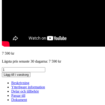
7 590
kr
Lägsta pris senaste 30 dagarna:
7 590
kr
STIHL
motorsåg
Lägg till i varukorg
MS
251
Beskrivning
mängd
Ytterligare information
Delar och tillbehör
Passar till
Dokument