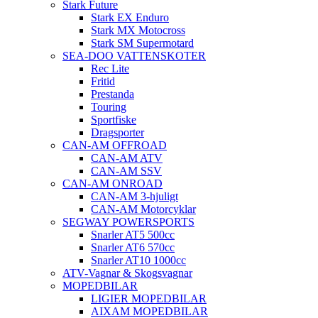
Stark Future
Stark EX Enduro
Stark MX Motocross
Stark SM Supermotard
SEA-DOO VATTENSKOTER
Rec Lite
Fritid
Prestanda
Touring
Sportfiske
Dragsporter
CAN-AM OFFROAD
CAN-AM ATV
CAN-AM SSV
CAN-AM ONROAD
CAN-AM 3-hjuligt
CAN-AM Motorcyklar
SEGWAY POWERSPORTS
Snarler AT5 500cc
Snarler AT6 570cc
Snarler AT10 1000cc
ATV-Vagnar & Skogsvagnar
MOPEDBILAR
LIGIER MOPEDBILAR
AIXAM MOPEDBILAR