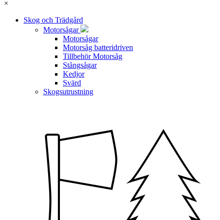
×
Skog och Trädgård
Motorsågar
Motorsågar
Motorsåg batteridriven
Tillbehör Motorsåg
Stångsågar
Kedjor
Svärd
Skogsutrustning