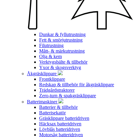
Dunkar & fyllutrustning
Fett & smörjutrustning
Filutrustning
Mått- & märkutrustning
Olja & kem
Verktygsbälte & tillbehör
Yxor & skogsverktyg
Åkgräsklippare
Frontklippare
Redskap & tillbehör för åkgräsklippare
Trädgårdstraktorer
Zero-turn & spakgräsklippare
Batterimaskiner
Batterier & tillbehör
Batterisekatör
Gräsklippare batteridriven
Häcksax batteridriven
Lövblås batteridriven
Motorsåg batteridriven