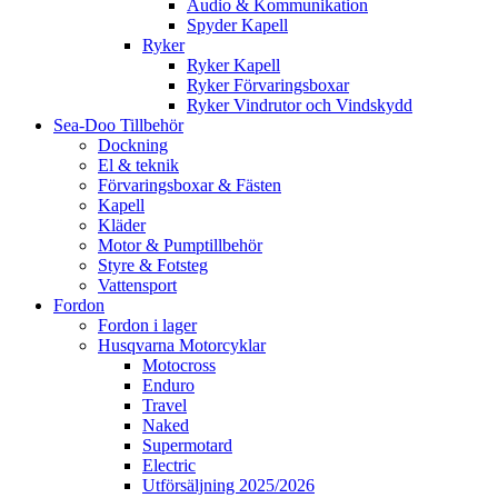
Audio & Kommunikation
Spyder Kapell
Ryker
Ryker Kapell
Ryker Förvaringsboxar
Ryker Vindrutor och Vindskydd
Sea-Doo Tillbehör
Dockning
El & teknik
Förvaringsboxar & Fästen
Kapell
Kläder
Motor & Pumptillbehör
Styre & Fotsteg
Vattensport
Fordon
Fordon i lager
Husqvarna Motorcyklar
Motocross
Enduro
Travel
Naked
Supermotard
Electric
Utförsäljning 2025/2026