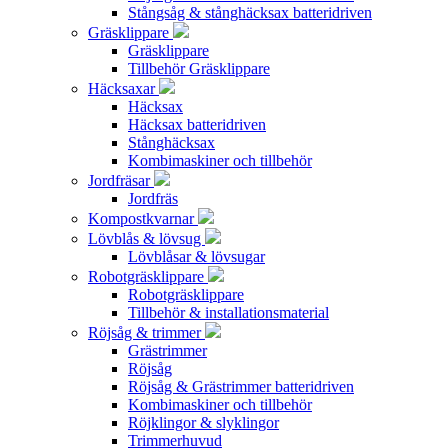
Stångsåg & stånghäcksax batteridriven
Gräsklippare
Gräsklippare
Tillbehör Gräsklippare
Häcksaxar
Häcksax
Häcksax batteridriven
Stånghäcksax
Kombimaskiner och tillbehör
Jordfräsar
Jordfräs
Kompostkvarnar
Lövblås & lövsug
Lövblåsar & lövsugar
Robotgräsklippare
Robotgräsklippare
Tillbehör & installationsmaterial
Röjsåg & trimmer
Grästrimmer
Röjsåg
Röjsåg & Grästrimmer batteridriven
Kombimaskiner och tillbehör
Röjklingor & slyklingor
Trimmerhuvud