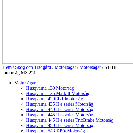
Hem
/
Skog och Trädgård
/
Motorsågar
/
Motorsågar
/ STIHL
motorsåg MS 251
Motorsågar
Husqvarna 130 Motorsåg
Husqvarna 135 Mark II Motorsåg
Husqvarna 420EL Elmotorsåg
Husqvarna 435 II e-series Motorsåg
Husqvarna 440 II e-series Motorsåg
Husqvarna 445 II e-series Motorsåg
Husqvarna 445 II e-series TrioBrake Motorsåg
Husqvarna 450 II e-series Motorsåg
Husqvarna 543 XP® Motorsåg