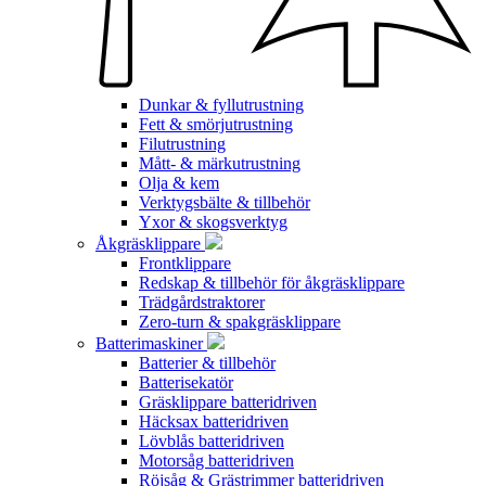
Dunkar & fyllutrustning
Fett & smörjutrustning
Filutrustning
Mått- & märkutrustning
Olja & kem
Verktygsbälte & tillbehör
Yxor & skogsverktyg
Åkgräsklippare
Frontklippare
Redskap & tillbehör för åkgräsklippare
Trädgårdstraktorer
Zero-turn & spakgräsklippare
Batterimaskiner
Batterier & tillbehör
Batterisekatör
Gräsklippare batteridriven
Häcksax batteridriven
Lövblås batteridriven
Motorsåg batteridriven
Röjsåg & Grästrimmer batteridriven