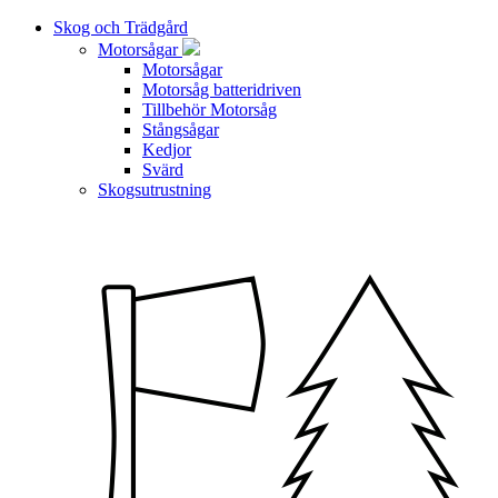
Skog och Trädgård
Motorsågar
Motorsågar
Motorsåg batteridriven
Tillbehör Motorsåg
Stångsågar
Kedjor
Svärd
Skogsutrustning