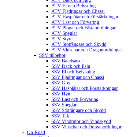
ATV Däck och Fälg
ATV El och Belysning
ATV Fjädringar och Chassi
ATV Hasplåtar och Förstärkningar
ATV Last och Förvaring
ATV Plogar och Fästanordningar
ATV Speglar
ATV Styre
ATV Stötfångare och Skydd
ATV Vinschar och Draganordningar
SSV tillbehör
SSV Bandsatser
SSV Däck och Fälg
SSV El och Belysning
SSV Fjädringar och Chassi
SSV Gps
SSV Hasplåtar och Förstärkningar
SSV Hytt
SSV Last och Förvaring
SSV Speglar
SSV Stötfångare och Skydd
SSV Tak
SSV Vindrutor och Vindskydd
SSV Vinschar och Draganordningar
On-Road