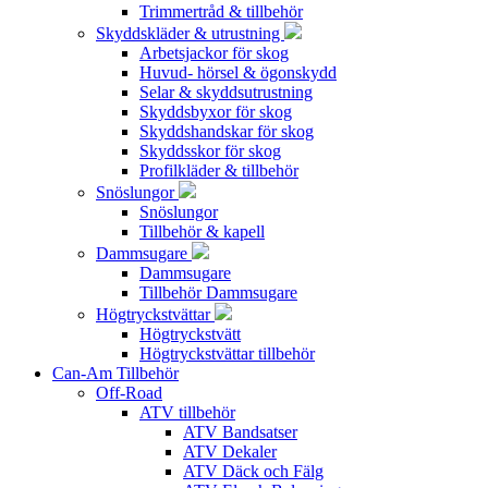
Trimmertråd & tillbehör
Skyddskläder & utrustning
Arbetsjackor för skog
Huvud- hörsel & ögonskydd
Selar & skyddsutrustning
Skyddsbyxor för skog
Skyddshandskar för skog
Skyddsskor för skog
Profilkläder & tillbehör
Snöslungor
Snöslungor
Tillbehör & kapell
Dammsugare
Dammsugare
Tillbehör Dammsugare
Högtryckstvättar
Högtryckstvätt
Högtryckstvättar tillbehör
Can-Am Tillbehör
Off-Road
ATV tillbehör
ATV Bandsatser
ATV Dekaler
ATV Däck och Fälg